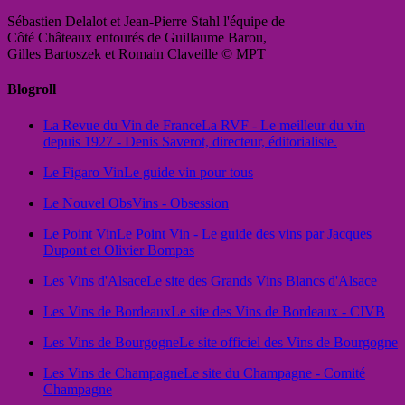
Sébastien Delalot et Jean-Pierre Stahl l'équipe de
Côté Châteaux entourés de Guillaume Barou,
Gilles Bartoszek et Romain Claveille © MPT
Blogroll
La Revue du Vin de France
La RVF - Le meilleur du vin
depuis 1927 - Denis Saverot, directeur, éditorialiste.
Le Figaro Vin
Le guide vin pour tous
Le Nouvel Obs
Vins - Obsession
Le Point Vin
Le Point Vin - Le guide des vins par Jacques
Dupont et Olivier Bompas
Les Vins d'Alsace
Le site des Grands Vins Blancs d'Alsace
Les Vins de Bordeaux
Le site des Vins de Bordeaux - CIVB
Les Vins de Bourgogne
Le site officiel des Vins de Bourgogne
Les Vins de Champagne
Le site du Champagne - Comité
Champagne