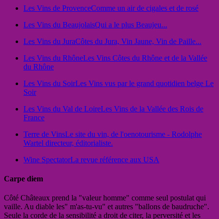
Les Vins de Provence
Comme un air de cigales et de rosé
Les Vins du Beaujolais
Qui a le plus Beaujeu...
Les Vins du Jura
Côtes du Jura, Vin Jaune, Vin de Paille...
Les Vins du Rhône
Les Vins Côtes du Rhône et de la Vallée
du Rhône
Les Vins du Soir
Les Vins vus par le grand quotidien belge Le
Soir
Les Vins du Val de Loire
Les Vins de la Vallée des Rois de
France
Terre de Vins
Le site du vin, de l'oenotourisme - Rodolphe
Wartel directeur, éditorialiste.
Wine Spectator
La revue référence aux USA
Carpe diem
Côté Châteaux prend la "valeur homme" comme seul postulat qui
vaille. Au diable les" m'as-tu-vu" et autres "ballons de baudruche".
Seule la corde de la sensibilité a droit de citer, la perversité et les