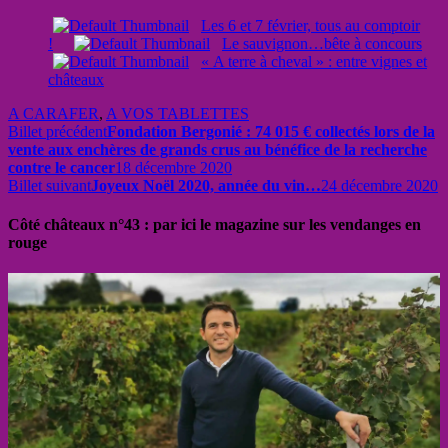
Les 6 et 7 février, tous au comptoir
!
Le sauvignon…bête à concours
« A terre à cheval » : entre vignes et
châteaux
A CARAFER
,
A VOS TABLETTES
Billet précédent
Fondation Bergonié : 74 015 € collectés lors de la
vente aux enchères de grands crus au bénéfice de la recherche
contre le cancer
18 décembre 2020
Billet suivant
Joyeux Noël 2020, année du vin…
24 décembre 2020
Côté châteaux n°43 : par ici le magazine sur les vendanges en
rouge