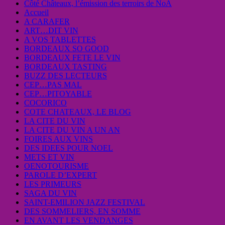
Côté Châteaux, l’émission des terroirs de NoA
Accueil
A CARAFER
ART…DIT VIN
A VOS TABLETTES
BORDEAUX SO GOOD
BORDEAUX FETE LE VIN
BORDEAUX TASTING
BUZZ DES LECTEURS
CEP…PAS MAL
CEP…PITOYABLE
COCORICO
COTE CHATEAUX, LE BLOG
LA CITE DU VIN
LA CITE DU VIN A UN AN
FOIRES AUX VINS
DES IDEES POUR NOEL
METS ET VIN
OENOTOURISME
PAROLE D’EXPERT
LES PRIMEURS
SAGA DU VIN
SAINT-EMILION JAZZ FESTIVAL
DES SOMMELIERS, EN SOMME
EN AVANT LES VENDANGES