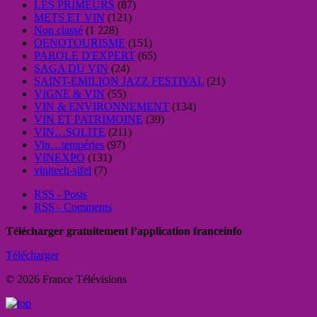
LES PRIMEURS
(87)
METS ET VIN
(121)
Non classé
(1 228)
OENOTOURISME
(151)
PAROLE D'EXPERT
(65)
SAGA DU VIN
(24)
SAINT-EMILION JAZZ FESTIVAL
(21)
VIGNE & VIN
(55)
VIN & ENVIRONNEMENT
(134)
VIN ET PATRIMOINE
(39)
VIN…SOLITE
(211)
Vin…tempéries
(97)
VINEXPO
(131)
vinitech-sifel
(7)
RSS - Posts
RSS - Comments
Télécharger gratuitement l’application franceinfo
Télécharger
© 2026 France Télévisions