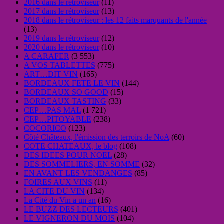
2016 dans le rétroviseur
(11)
2017 dans le rétroviseur
(13)
2018 dans le rétroviseur : les 12 faits marquants de l'année
(13)
2019 dans le rétroviseur
(12)
2020 dans le rétroviseur
(10)
A CARAFER
(3 553)
A VOS TABLETTES
(775)
ART…DIT VIN
(165)
BORDEAUX FETE LE VIN
(144)
BORDEAUX SO GOOD
(15)
BORDEAUX TASTING
(33)
CEP…PAS MAL
(1 721)
CEP…PITOYABLE
(238)
COCORICO
(123)
Côté Châteaux, l'émission des terroirs de NoA
(60)
COTE CHATEAUX, le blog
(108)
DES IDEES POUR NOEL
(28)
DES SOMMELIERS, EN SOMME
(32)
EN AVANT LES VENDANGES
(85)
FOIRES AUX VINS
(11)
LA CITE DU VIN
(134)
La Cité du Vin a un an
(16)
LE BUZZ DES LECTEURS
(401)
LE VIGNERON DU MOIS
(104)