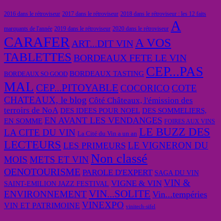
2016 dans le rétroviseur
2017 dans le rétroviseur
2018 dans le rétroviseur : les 12 faits
A
marquants de l'année
2019 dans le rétroviseur
2020 dans le rétroviseur
CARAFER
A VOS
ART...DIT VIN
TABLETTES
BORDEAUX FETE LE VIN
CEP...PAS
BORDEAUX TASTING
BORDEAUX SO GOOD
MAL
CEP...PITOYABLE
COCORICO
COTE
CHATEAUX, le blog
Côté Châteaux, l'émission des
terroirs de NoA
DES IDEES POUR NOEL
DES SOMMELIERS,
EN AVANT LES VENDANGES
EN SOMME
FOIRES AUX VINS
LE BUZZ DES
LA CITE DU VIN
La Cité du Vin a un an
LECTEURS
LE VIGNERON DU
LES PRIMEURS
Non classé
MOIS
METS ET VIN
OENOTOURISME
PAROLE D'EXPERT
SAGA DU VIN
VIN &
VIGNE & VIN
SAINT-EMILION JAZZ FESTIVAL
VIN...SOLITE
ENVIRONNEMENT
Vin...tempéries
VINEXPO
VIN ET PATRIMOINE
vinitech-sifel