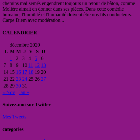
chemins mal-semés engendrent toujours un retour de bâton, comme
Molière aimait en donner dans ses pièces. Dans cette comédie
humaine, l'humilité et l'humanité doivent être nos fils conducteurs.
Carpe Diem avec modération...
CALENDRIER
décembre 2020
L
M
M
J
V
S
D
1
2
3
4
5
6
7
8
9
10
11
12
13
14
15
16
17
18
19
20
21
22
23
24
25
26
27
28
29
30
31
« Nov
Jan »
Suivez-moi sur Twitter
Mes Tweets
categories