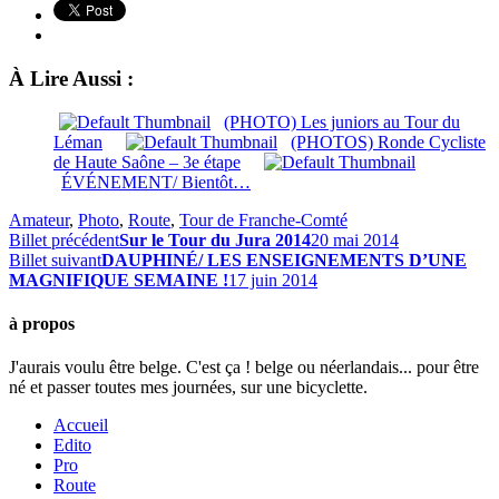
À Lire Aussi :
(PHOTO) Les juniors au Tour du
Léman
(PHOTOS) Ronde Cycliste
de Haute Saône – 3e étape
ÉVÉNEMENT/ Bientôt…
Amateur
,
Photo
,
Route
,
Tour de Franche-Comté
Billet précédent
Sur le Tour du Jura 2014
20 mai 2014
Billet suivant
DAUPHINÉ/ LES ENSEIGNEMENTS D’UNE
MAGNIFIQUE SEMAINE !
17 juin 2014
à propos
J'aurais voulu être belge. C'est ça ! belge ou néerlandais... pour être
né et passer toutes mes journées, sur une bicyclette.
Accueil
Edito
Pro
Route