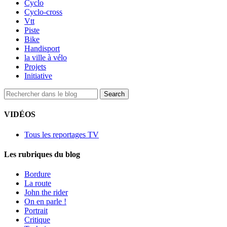
Cyclo
Cyclo-cross
Vtt
Piste
Bike
Handisport
la ville à vélo
Projets
Initiative
VIDÉOS
Tous les reportages TV
Les rubriques du blog
Bordure
La route
John the rider
On en parle !
Portrait
Critique