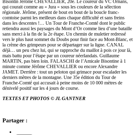
Bisontin Jérôme CHEVALLIER, 20e. Le coureur du VC Ornans,
qui courait comme au « Jura » sous les couleurs de la sélection
régionale. Jérôme, présent de bout en bout de la boucle franc-
comtoise parmi les meilleurs dans chaque difficulté et sans freins
dans les descentes !… Un Tour de Franche-Comté dont le public
retiendra aussi les paysages du Mont d’Or comme lieu d’une bataille
sans merci à la fin de la 2e étape. Un chemin de muletier redressé
vers le plus haut sommet du Doubs pour finir face au Mont-Blanc, et
la crème des grimpeurs pour se départager sur la ligne. CANAL
déjà… un peu chez lui, qui se rapproche du maillot à pois ce jour là,
mais battu pour l’étape par un coureur néerlandais. Guillaume
MARTIN, pas bien loin. FALASCHI de l’Amicale Bisontine à 1
minute comme Jérôme CHEVALLIER ou encore Alexandre
JAMET. Derrière : tout un peloton qui grimace pour escalader les
derniers mètres de la montagne. Une 35e édition du Tour de
Franche-Comté qui accusait à peine moins de 10 000 mètres de
dénivelé positif sur les 4 jours de course.
TEXTES ET PHOTOS © JL GANTNER
Partager :