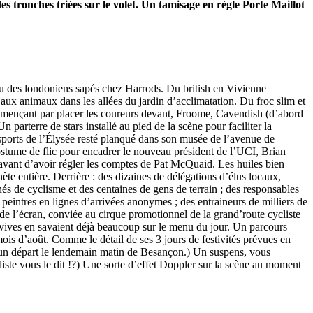
des tronches triées sur le volet. Un tamisage en règle Porte Maillot
u des londoniens sapés chez Harrods. Du british en Vivienne
x animaux dans les allées du jardin d’acclimatation. Du froc slim et
ommençant par placer les coureurs devant, Froome, Cavendish (d’abord
rterre de stars installé au pied de la scène pour faciliter la
 sports de l’Élysée resté planqué dans son musée de l’avenue de
ostume de flic pour encadrer le nouveau président de l’UCI, Brian
e avant d’avoir régler les comptes de Pat McQuaid. Les huiles bien
te entière. Derrière : des dizaines de délégations d’élus locaux,
és de cyclisme et des centaines de gens de terrain ; des responsables
 peintres en lignes d’arrivées anonymes ; des entraineurs de milliers de
de l’écran, conviée au cirque promotionnel de la grand’route cycliste
nvives en savaient déjà beaucoup sur le menu du jour. Un parcours
 mois d’août. Comme le détail de ses 3 jours de festivités prévues en
et un départ le lendemain matin de Besançon.) Un suspens, vous
iste vous le dit !?) Une sorte d’effet Doppler sur la scène au moment