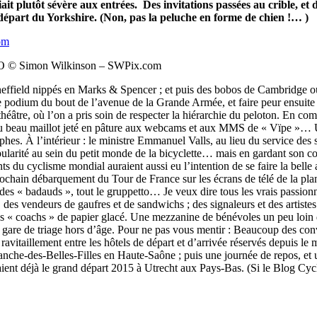
ait plutôt sévère aux entrées. Des invitations passées au crible, et 
 départ du Yorkshire. (Non, pas la peluche en forme de chien !… )
OTO © Simon Wilkinson – SWPix.com
effield nippés en Marks & Spencer ; et puis des bobos de Cambridge o
dium du bout de l’avenue de la Grande Armée, et faire peur ensuite au
héâtre, où l’on a pris soin de respecter la hiérarchie du peloton. En c
 beau maillot jeté en pâture aux webcams et aux MMS de « Vïpe »… Un pa
hes. À l’intérieur : le ministre Emmanuel Valls, au lieu du service des
ularité au sein du petit monde de la bicyclette… mais en gardant son c
ts du cyclisme mondial auraient aussi eu l’intention de se faire la bell
chain débarquement du Tour de France sur les écrans de télé de la planè
 des « badauds », tout le gruppetto… Je veux dire tous les vrais passionn
des vendeurs de gaufres et de sandwichs ; des signaleurs et des artistes
des « coachs » de papier glacé. Une mezzanine de bénévoles un peu loin 
e gare de triage hors d’âge. Pour ne pas vous mentir : Beaucoup des co
ravitaillement entre les hôtels de départ et d’arrivée réservés depuis le
 Planche-des-Belles-Filles en Haute-Saône ; puis une journée de repos, 
ient déjà le grand départ 2015 à Utrecht aux Pays-Bas. (Si le Blog Cycl