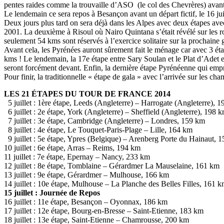
pentes raides comme la trouvaille d’ASO (le col des Chevrères) avant 
Le lendemain ce sera repos à Besançon avant un départ fictif, le 16 j
Deux jours plus tard on sera déjà dans les Alpes avec deux étapes av
2001. La deuxième à Risoul où Nairo Quintana s’était révélé sur les rou
seulement 54 kms sont réservés à l’exercice solitaire sur la prochaine 
Avant cela, les Pyrénées auront sûrement fait le ménage car avec 3 ét
kms ! Le lendemain, la 17e étape entre Sary Soulan et le Plat d’Adet e
seront forcément devant. Enfin, la dernière étape Pyrénéenne qui emprun
Pour finir, la traditionnelle « étape de gala » avec l’arrivée sur les 
LES 21 ÉTAPES DU TOUR DE FRANCE 2014
5 juillet : 1ère étape, Leeds (Angleterre) – Harrogate (Angleterre), 
6 juillet : 2e étape, York (Angleterre) – Sheffield (Angleterre), 198 
7 juillet : 3e étape, Cambridge (Angleterre) – Londres, 159 km
8 juillet : 4e étape, Le Touquet-Paris-Plage – Lille, 164 km
9 juillet : 5e étape, Ypres (Belgique) – Arenberg Porte du Hainaut, 
10 juillet : 6e étape, Arras – Reims, 194 km
11 juillet : 7e étape, Epernay – Nancy, 233 km
12 juillet : 8e étape, Tomblaine – Gérardmer La Mauselaine, 161 km
13 juillet : 9e étape, Gérardmer – Mulhouse, 166 km
14 juillet : 10e étape, Mulhouse – La Planche des Belles Filles, 161 
15 juillet : Journée de Repos
16 juillet : 11e étape, Besançon – Oyonnax, 186 km
17 juillet : 12e étape, Bourg-en-Bresse – Saint-Etienne, 183 km
18 juillet : 13e étape, Saint-Etienne – Chamrousse, 200 km