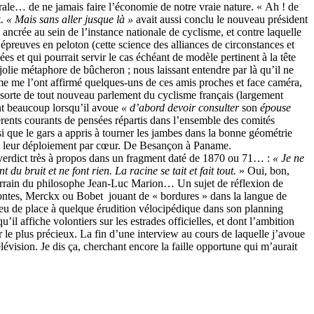
morale… de ne jamais faire l’économie de notre vraie nature. « Ah ! de
t.
« Mais sans aller jusque là »
avait aussi conclu le nouveau président
ancrée au sein de l’instance nationale de cyclisme, et contre laquelle
reuves en peloton (cette science des alliances de circonstances et
 et qui pourrait servir le cas échéant de modèle pertinent à la tête
jolie métaphore de bûcheron ; nous laissant entendre par là qu’il ne
e me l’ont affirmé quelques-uns de ces amis proches et face caméra,
te sorte de tout nouveau parlement du cyclisme français (largement
ent beaucoup lorsqu’il avoue
« d’abord devoir consulter
son
épouse
férents courants de pensées répartis dans l’ensemble des comités
ssi que le gars a appris à tourner les jambes dans la bonne géométrie
pe de leur déploiement par cœur. De Besançon à Paname.
e verdict très à propos dans un fragment daté de 1870 ou 71… :
« Je ne
t du bruit et ne font rien. La racine se tait et fait tout.
» Oui, bon,
e terrain du philosophe Jean-Luc Marion… Un sujet de réflexion de
ontes, Merckx ou Bobet jouant de « bordures » dans la langue de
 peu de place à quelque érudition vélocipédique dans son planning
il affiche volontiers sur les estrades officielles, et dont l’ambition
le plus précieux. La fin d’une interview au cours de laquelle j’avoue
évision. Je dis ça, cherchant encore la faille opportune qui m’aurait