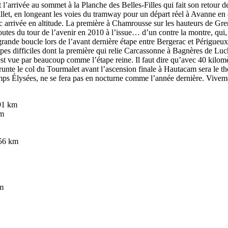
l’arrivée au sommet à la Planche des Belles-Filles qui fait son retour d
uillet, en longeant les voies du tramway pour un départ réel à Avanne e
ec arrivée en altitude. La première à Chamrousse sur les hauteurs de G
tes du tour de l’avenir en 2010 à l’issue… d’un contre la montre, qui, e
grande boucle lors de l’avant dernière étape entre Bergerac et Périgueux
apes difficiles dont la première qui relie Carcassonne à Bagnères de L
st vue par beaucoup comme l’étape reine. Il faut dire qu’avec 40 kilomèt
te le col du Tourmalet avant l’ascension finale à Hautacam sera le théât
champs Élysées, ne se fera pas en nocturne comme l’année dernière. Viveme
191 km
km
156 km
km