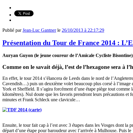
Publié par
Jean-Luc Gantner
le
26/10/2013 à 22:17:29
Présentation du Tour de France 2014 : L’Es
Auryan Guyon (le jeune coureur de l’Amicale Cycliste Bisontine) 
Comme on le savait déjà, l’est de l’hexagone sera à l
En effet, le tour 2014 s’élancera de Leeds dans le nord de l’Angleterre
Cavendish…) puis un deuxième volet beaucoup plus corsé à l’image de 
York et Sheffield. Il s’agira forcément d’une étape piège tout comme 
kilomètres). Nul doute que les favoris prendront leurs précautions et
minutes et Frank Schleck une clavicule…
Ensuite, le tour fait cap à l’est avec 3 étapes dans les Vosges dont l
départ d’une étape pour baroudeur avec l’arrivée à Mulhouse. Puis le 1