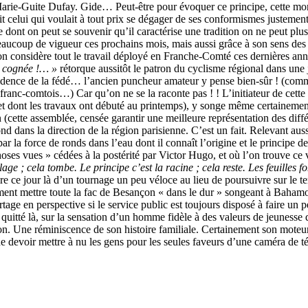
iste Marie-Guite Dufay. Gide… Peut-être pour évoquer ce principe, cette 
t celui qui voulait à tout prix se dégager de ses conformismes justemen
dont on peut se souvenir qu’il caractérise une tradition on ne peut plus 
ucoup de vigueur ces prochains mois, mais aussi grâce à son sens des ép
 considère tout le travail déployé en Franche-Comté ces dernières années
a cognée !… »
rétorque aussitôt le patron du cyclisme régional dans une 
sidence de la fédé… l’ancien puncheur amateur y pense bien-sûr ! (comm
e franc-comtois…) Car qu’on ne se la raconte pas ! ! L’initiateur de cet
, et dont les travaux ont débuté au printemps), y songe même certainem
n (cette assemblée, censée garantir une meilleure représentation des dif
ond dans la direction de la région parisienne. C’est un fait. Relevant au
 par la force de ronds dans l’eau dont il connaît l’origine et le princi
hoses vues » cédées à la postérité par Victor Hugo, et où l’on trouve c
lage ; cela tombe. Le principe c’est la racine ; cela reste. Les feuilles fon
 dire ce jour là d’un tournage un peu véloce au lieu de poursuivre sur l
ent mettre toute la fac de Besançon « dans le dur » songeant à Baham
tage en perspective si le service public est toujours disposé à faire un
itté là, sur la sensation d’un homme fidèle à des valeurs de jeunesse qu’
n. Une réminiscence de son histoire familiale. Certainement son moteur 
e devoir mettre à nu les gens pour les seules faveurs d’une caméra de tél