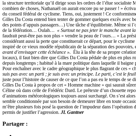
la structure territoriale qu’il dirige sous les ordres de l’élue social
combien de choses, Nathanaël on aurait encore pu se passer ! » écrivai
du conseil fédéral de cyclisme. Tiens, oui, justement ! Ce conformisme 
Gilles Da Costa entend bien tenter de gommer quelques excès avec bea
des points d’appuis passagers…) Une tâche d’équilibriste. Même si l’on
de la fédération… Oulah…
« Surtout ne pas jeter le manche avant l
faudrait peut-être pas non plus « vendre la peau de l’ours… » La pré
considérant aussi la perte que constituerait ce départ, pour le cyclism
inspiré de ce vieux modèle républicain de la séparation des pouvoirs
avant d’envisager cette échéance ».
Élu à la tête de sa propre créatio
locaux), il faut bien dire que Gilles Da Costa pédale de plus en plus r
depuis longtemps ; habitué à la mare politique dans laquelle il baigne
Pour enchaîner avec le cadre géographique le plus flagrant de ces « c
suis pas avec un parti ; je suis avec un principe. Le parti, c’est le feuil
juste pour l’histoire de causer de ce que l’on a pas eu le temps de se
Gilles Da Costa à propos de cet « Homme machine » qui saurait sûrem
Céline où dans celle de Frédéric Dard. Le prétexte d’un chouette repor
d’animations météorologiques toujours aussi surchargé. On s’est alors qu
semble conditionnée par son besoin de demeurer libre en toute occasio
m’être plusieurs fois posé la question de l’impudeur dans l’opération d
permis de justifier l’agression.
JL Gantner
Partager :