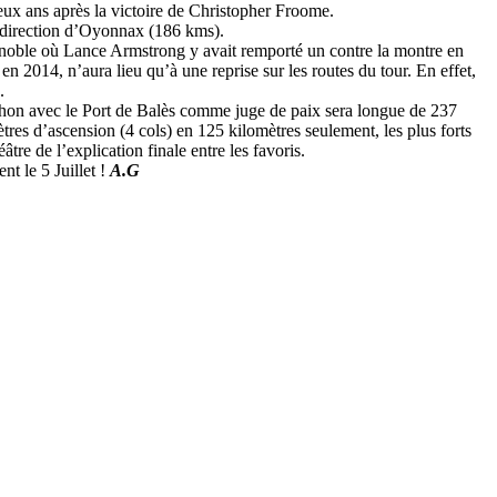
eux ans après la victoire de Christopher Froome.
n direction d’Oyonnax (186 kms).
renoble où Lance Armstrong y avait remporté un contre la montre en
n 2014, n’aura lieu qu’à une reprise sur les routes du tour. En effet,
.
uchon avec le Port de Balès comme juge de paix sera longue de 237
res d’ascension (4 cols) en 125 kilomètres seulement, les plus forts
re de l’explication finale entre les favoris.
nt le 5 Juillet !
A.G