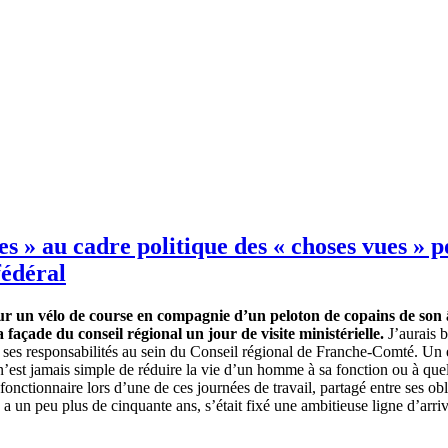
es » au cadre politique des « choses vues » 
fédéral
 sur un vélo de course en compagnie d’un peloton de copains de son 
açade du conseil régional un jour de visite ministérielle.
J’aurais b
ses responsabilités au sein du Conseil régional de Franche-Comté. Un exer
’il n’est jamais simple de réduire la vie d’un homme à sa fonction ou à qu
nctionnaire lors d’une de ces journées de travail, partagé entre ses obli
 a un peu plus de cinquante ans, s’était fixé une ambitieuse ligne d’arriv