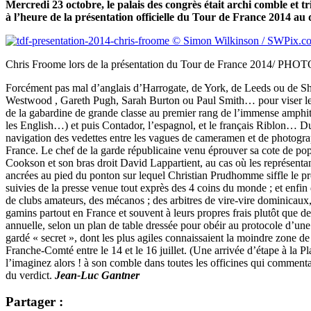
Mercredi 23 octobre, le palais des congrès était archi comble et tri
à l’heure de la présentation officielle du Tour de France 2014 au
Chris Froome lors de la présentation du Tour de France 2014/ PH
Forcément pas mal d’anglais d’Harrogate, de York, de Leeds ou de Sh
Westwood , Gareth Pugh, Sarah Burton ou Paul Smith… pour viser le po
de la gabardine de grande classe au premier rang de l’immense amphit
les English…) et puis Contador, l’espagnol, et le français Riblon… Du
navigation des vedettes entre les vagues de cameramen et de photograp
France. Le chef de la garde républicaine venu éprouver sa cote de pop
Cookson et son bras droit David Lappartient, au cas où les représentan
ancrées au pied du ponton sur lequel Christian Prudhomme siffle le pro
suivies de la presse venue tout exprès des 4 coins du monde ; et enfin
de clubs amateurs, des mécanos ; des arbitres de vire-vire dominicaux, 
gamins partout en France et souvent à leurs propres frais plutôt que 
annuelle, selon un plan de table dressée pour obéir au protocole d’un
gardé « secret », dont les plus agiles connaissaient la moindre zone de 
Franche-Comté entre le 14 et le 16 juillet. (Une arrivée d’étape à la
l’imaginez alors ! à son comble dans toutes les officines qui commenta
du verdict.
Jean-Luc Gantner
Partager :