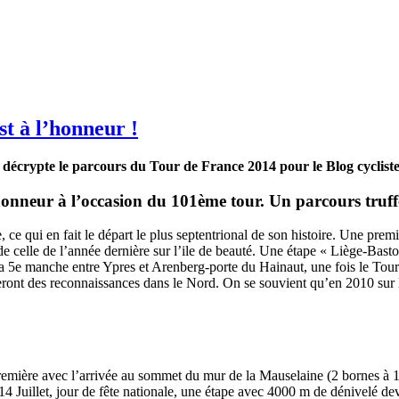
t à l’honneur !
décrypte le parcours du Tour de France 2014 pour le Blog cycliste
’honneur à l’occasion du 101ème tour. Un parcours truf
, ce qui en fait le départ le plus septentrional de son histoire. Une pre
celle de l’année dernière sur l’ile de beauté. Une étape « Liège-Basto
la 5e manche entre Ypres et Arenberg-porte du Hainaut, une fois le Tou
 feront des reconnaissances dans le Nord. On se souvient qu’en 2010 su
a première avec l’arrivée au sommet du mur de la Mauselaine (2 bornes à
4 Juillet, jour de fête nationale, une étape avec 4000 m de dénivelé de