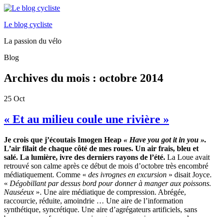
Le blog cycliste
La passion du vélo
Blog
Archives du mois :
octobre 2014
25
Oct
« Et au milieu coule une rivière »
Je crois que j’écoutais Imogen Heap
« Have you got it in you ».
L’air filait de chaque côté de mes roues. Un air frais, bleu et
salé. La lumière, ivre des derniers rayons de l’été.
La Loue avait
retrouvé son calme après ce début de mois d’octobre très encombré
médiatiquement. Comme «
des ivrognes en excursion
» disait Joyce.
«
Dégobillant par dessus bord pour donner à manger aux poissons.
Nauséeux
». Une aire médiatique de compression. Abrégée,
raccourcie, réduite, amoindrie … Une aire de l’information
synthétique, syncrétique. Une aire d’agrégateurs artificiels, sans