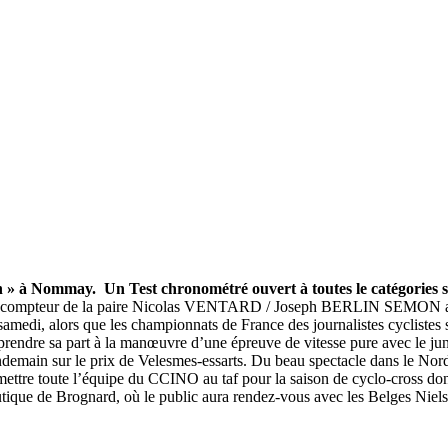
 à Nommay. Un Test chronométré ouvert à toutes le catégories su
vé au compteur de la paire Nicolas VENTARD / Joseph BERLIN SEMON 
edi, alors que les championnats de France des journalistes cyclistes s
e prendre sa part à la manœuvre d’une épreuve de vitesse pure avec le
ndemain sur le prix de Velesmes-essarts. Du beau spectacle dans le No
ettre toute l’équipe du CCINO au taf pour la saison de cyclo-cross dont
nautique de Brognard, où le public aura rendez-vous avec les Belges 