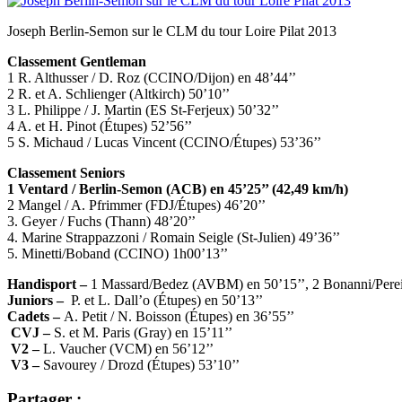
Joseph Berlin-Semon sur le CLM du tour Loire Pilat 2013
Classement Gentleman
1 R. Althusser / D. Roz (CCINO/Dijon) en 48’44’’
2 R. et A. Schlienger (Altkirch) 50’10’’
3 L. Philippe / J. Martin (ES St-Ferjeux) 50’32’’
4 A. et H. Pinot (Étupes) 52’56’’
5 S. Michaud / Lucas Vincent (CCINO/Étupes) 53’36’’
Classement Seniors
1 Ventard / Berlin-Semon (ACB) en 45’25’’ (42,49 km/h)
2 Mangel / A. Pfrimmer (FDJ/Étupes) 46’20’’
3. Geyer / Fuchs (Thann) 48’20’’
4. Marine Strappazzoni / Romain Seigle (St-Julien) 49’36’’
5. Minetti/Boband (CCINO) 1h00’13’’
Handisport –
1 Massard/Bedez (AVBM) en 50’15’’, 2 Bonanni/Perei
Juniors –
P. et L. Dall’o (Étupes) en 50’13’’
Cadets –
A. Petit / N. Boisson (Étupes) en 36’55’’
CVJ –
S. et M. Paris (Gray) en 15’11’’
V2 –
L. Vaucher (VCM) en 56’12’’
V3 –
Savourey / Drozd (Étupes) 53’10’’
Partager :