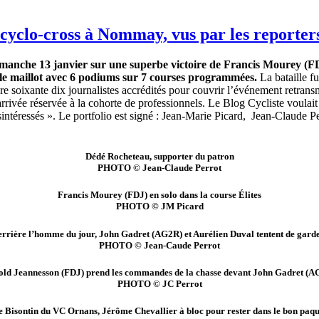
clo-cross à Nommay, vus par les reporters 
imanche 13 janvier sur une superbe victoire de Francis Mourey (FDJ
 le maillot avec 6 podiums sur 7 courses programmées.
La bataille f
e soixante dix journalistes accrédités pour couvrir l’événement retrans
d’arrivée réservée à la cohorte de professionnels. Le Blog Cycliste voulai
intéressés ». Le portfolio est signé : Jean-Marie Picard, Jean-Claude 
Dédé Rocheteau, supporter du patron
PHOTO © Jean-Claude Perrot
Francis Mourey (FDJ) en solo dans la course Élites
PHOTO © JM Picard
errière l’homme du jour, John Gadret (AG2R) et Aurélien Duval tentent de gard
PHOTO © Jean-Caude Perrot
old Jeannesson (FDJ) prend les commandes de la chasse devant John Gadret (A
PHOTO © JC Perrot
e Bisontin du VC Ornans, Jérôme Chevallier à bloc pour rester dans le bon paqu