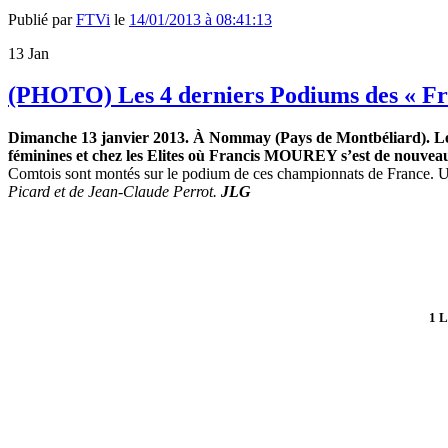
Publié par
FTVi
le
14/01/2013 à 08:41:13
13
Jan
(PHOTO) Les 4 derniers Podiums des « F
Dimanche 13 janvier 2013. À Nommay (Pays de Montbéliard). Les q
féminines et chez les Elites où Francis MOUREY s’est de nouveau 
Comtois sont montés sur le podium de ces championnats de France. Un 
Picard et de Jean-Claude Perrot.
JLG
1 