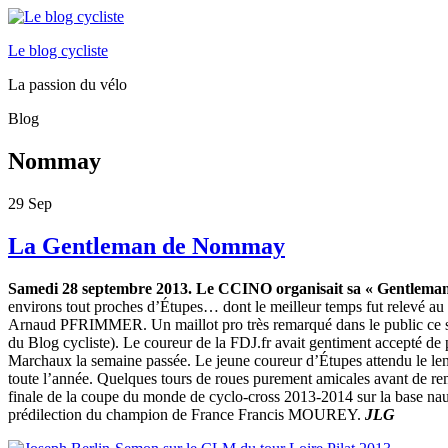
Le blog cycliste
La passion du vélo
Blog
Nommay
29
Sep
La Gentleman de Nommay
Samedi 28 septembre 2013. Le CCINO organisait sa « Gentleman »
environs tout proches d’Étupes… dont le meilleur temps fut rele
Arnaud PFRIMMER. Un maillot pro très remarqué dans le public ce sam
du Blog cycliste). Le coureur de la FDJ.fr avait gentiment accepté d
Marchaux la semaine passée. Le jeune coureur d’Étupes attendu le le
toute l’année. Quelques tours de roues purement amicales avant de rem
finale de la coupe du monde de cyclo-cross 2013-2014 sur la base 
prédilection du champion de France Francis MOUREY.
JLG