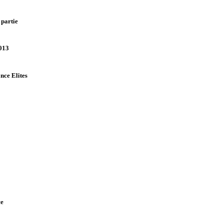
 partie
2013
nce Elites
ce