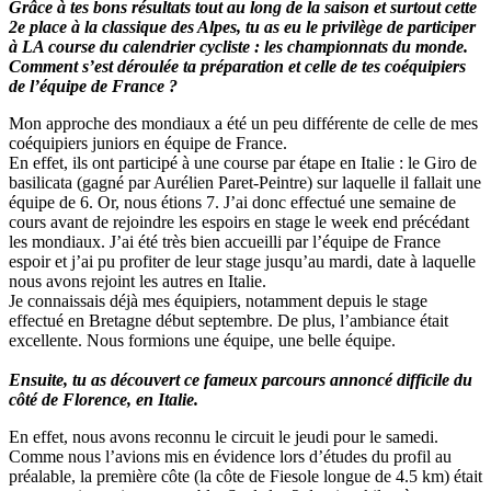
Grâce à tes bons résultats tout au long de la saison et surtout cette
2e place à la classique des Alpes, tu as eu le privilège de participer
à LA course du calendrier cycliste : les championnats du monde.
Comment s’est déroulée ta préparation et celle de tes coéquipiers
de l’équipe de France ?
Mon approche des mondiaux a été un peu différente de celle de mes
coéquipiers juniors en équipe de France.
En effet, ils ont participé à une course par étape en Italie : le Giro de
basilicata (gagné par Aurélien Paret-Peintre) sur laquelle il fallait une
équipe de 6. Or, nous étions 7. J’ai donc effectué une semaine de
cours avant de rejoindre les espoirs en stage le week end précédant
les mondiaux. J’ai été très bien accueilli par l’équipe de France
espoir et j’ai pu profiter de leur stage jusqu’au mardi, date à laquelle
nous avons rejoint les autres en Italie.
Je connaissais déjà mes équipiers, notamment depuis le stage
effectué en Bretagne début septembre. De plus, l’ambiance était
excellente. Nous formions une équipe, une belle équipe.
Ensuite, tu as découvert ce fameux parcours annoncé difficile du
côté de Florence, en Italie.
En effet, nous avons reconnu le circuit le jeudi pour le samedi.
Comme nous l’avions mis en évidence lors d’études du profil au
préalable, la première côte (la côte de Fiesole longue de 4.5 km) était