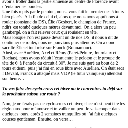
avoir à frotter dans la partie sinueuse au centre de Florence avant
d’entamer les boucles.
Une fois repris par le peloton, nous avons fait le premier des 5 tours
bien placés. A la fin de celui ci, alors que nous nous apprêtions à
rouler (consigne du DS), Élie (Gesbert, le champion de France,
ndlr) est tombé quelques mètres devant moi. On a alors un peu
gambergé, on a fait relever ceux qui roulaient en tête.
Mais lorsque l’on est passé devant un de nos DS, il nous a dit de
continuer de rouler, nous ne pouvions plus attendre. On a donc
sacrifié Élie et tout misé sur Franck (Bonnamour).
Ainsi, avec Aurélien, Axel et Rémy (Paret-Peintre, Journiaux et
Rochas), nous avons réduit l’écart entre le peloton et le groupe de
tête de 6′ à l’entrée du circuit à 30″. Je me suis garé au bout de 2
tours et demi, puis j’ai fini en roue libre avec Aurélien. On était secs
! Devant, Franck a attaqué mais VDP (le futur vainqueur) attendait
son heure…
Tu vas faire des cyclo-cross cet hiver ou te concentres-tu déjà sur
la prochaine saison sur route ?
Non, je ne ferais pas de cyclo-cross cet hiver, si ce n’est peut être les
régionaux pour m’amuser et travailler un peu. Je vais couper dans
quelques jours, après 2 semaines tranquilles où j’ai fait quelques
courses gentleman. Ensuite, on verra…