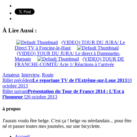
À Lire Aussi :
(VIDEO) TOUR DU JURA/ Le
Direct TV à Foncine-le-Haut
(VIDEO) TOUR DU JURA/ Le direct à Dammartin-
Marpain
(VIDEO) TOUR DE
FRANCHE-COMTÉ/ Acte 1/ Réactions à l’arrivée
Amateur
,
Interview
,
Route
Billet précédent
Le reportage TV de l’Extrême-sur-Loue 2013
10
octobre 2013
Billet suivant
Présentation du Tour de France 2014 : L’Est à
l’honneur !
26 octobre 2013
à propos
J'aurais voulu être belge. C'est ça ! belge ou néerlandais... pour être
né et passer toutes mes journées, sur une bicyclette.
Accueil