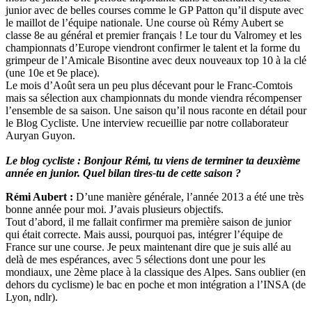
junior avec de belles courses comme le GP Patton qu’il dispute avec
le maillot de l’équipe nationale. Une course où Rémy Aubert se
classe 8e au général et premier français ! Le tour du Valromey et les
championnats d’Europe viendront confirmer le talent et la forme du
grimpeur de l’Amicale Bisontine avec deux nouveaux top 10 à la clé
(une 10e et 9e place).
Le mois d’Août sera un peu plus décevant pour le Franc-Comtois
mais sa sélection aux championnats du monde viendra récompenser
l’ensemble de sa saison. Une saison qu’il nous raconte en détail pour
le Blog Cycliste. Une interview recueillie par notre collaborateur
Auryan Guyon.
Le blog cycliste : Bonjour Rémi, tu viens de terminer ta deuxième
année en junior. Quel bilan tires-tu de cette saison ?
Rémi Aubert :
D’une manière générale, l’année 2013 a été une très
bonne année pour moi. J’avais plusieurs objectifs.
Tout d’abord, il me fallait confirmer ma première saison de junior
qui était correcte. Mais aussi, pourquoi pas, intégrer l’équipe de
France sur une course. Je peux maintenant dire que je suis allé au
delà de mes espérances, avec 5 sélections dont une pour les
mondiaux, une 2ème place à la classique des Alpes. Sans oublier (en
dehors du cyclisme) le bac en poche et mon intégration a l’INSA (de
Lyon, ndlr).