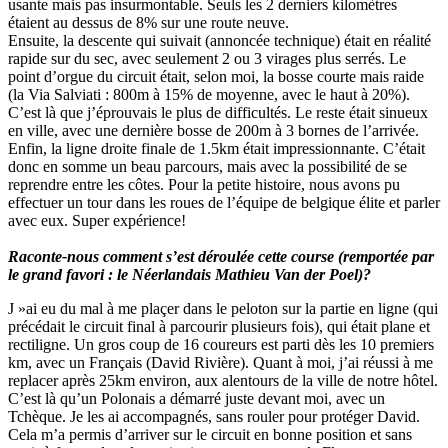
usante mais pas insurmontable. Seuls les 2 derniers kilomètres
étaient au dessus de 8% sur une route neuve.
Ensuite, la descente qui suivait (annoncée technique) était en réalité
rapide sur du sec, avec seulement 2 ou 3 virages plus serrés. Le
point d’orgue du circuit était, selon moi, la bosse courte mais raide
(la Via Salviati : 800m à 15% de moyenne, avec le haut à 20%).
C’est là que j’éprouvais le plus de difficultés. Le reste était sinueux
en ville, avec une dernière bosse de 200m à 3 bornes de l’arrivée.
Enfin, la ligne droite finale de 1.5km était impressionnante. C’était
donc en somme un beau parcours, mais avec la possibilité de se
reprendre entre les côtes. Pour la petite histoire, nous avons pu
effectuer un tour dans les roues de l’équipe de belgique élite et parler
avec eux. Super expérience!
Raconte-nous comment s’est déroulée cette course (remportée par
le grand favori : le Néerlandais Mathieu Van der Poel)?
J »ai eu du mal à me plaçer dans le peloton sur la partie en ligne (qui
précédait le circuit final à parcourir plusieurs fois), qui était plane et
rectiligne. Un gros coup de 16 coureurs est parti dès les 10 premiers
km, avec un Français (David Rivière). Quant à moi, j’ai réussi à me
replacer après 25km environ, aux alentours de la ville de notre hôtel.
C’est là qu’un Polonais a démarré juste devant moi, avec un
Tchèque. Je les ai accompagnés, sans rouler pour protéger David.
Cela m’a permis d’arriver sur le circuit en bonne position et sans