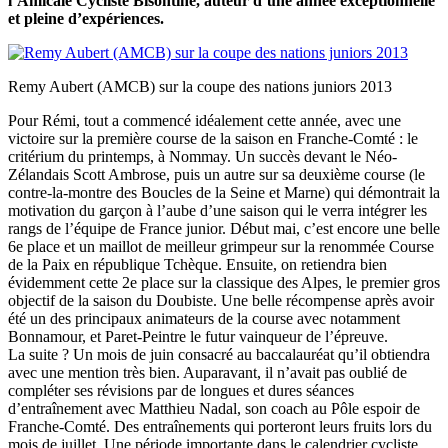
l’Amicale Cycliste Bisontine, auteur d’une année exceptionnelle
et pleine d’expériences.
Remy Aubert (AMCB) sur la coupe des nations juniors 2013
Pour Rémi, tout a commencé idéalement cette année, avec une
victoire sur la première course de la saison en Franche-Comté : le
critérium du printemps, à Nommay. Un succès devant le Néo-
Zélandais Scott Ambrose, puis un autre sur sa deuxième course (le
contre-la-montre des Boucles de la Seine et Marne) qui démontrait la
motivation du garçon à l’aube d’une saison qui le verra intégrer les
rangs de l’équipe de France junior. Début mai, c’est encore une belle
6e place et un maillot de meilleur grimpeur sur la renommée Course
de la Paix en république Tchèque. Ensuite, on retiendra bien
évidemment cette 2e place sur la classique des Alpes, le premier gros
objectif de la saison du Doubiste. Une belle récompense après avoir
été un des principaux animateurs de la course avec notamment
Bonnamour, et Paret-Peintre le futur vainqueur de l’épreuve.
La suite ? Un mois de juin consacré au baccalauréat qu’il obtiendra
avec une mention très bien. Auparavant, il n’avait pas oublié de
compléter ses révisions par de longues et dures séances
d’entraînement avec Matthieu Nadal, son coach au Pôle espoir de
Franche-Comté. Des entraînements qui porteront leurs fruits lors du
mois de juillet. Une période importante dans le calendrier cycliste