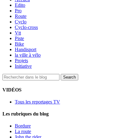
Edito
Pro
Route
Cyclo
Cyclo-cross
Vtt
Piste
Bike
Handisport
la ville à vélo
Projets
Initiative
VIDÉOS
Tous les reportages TV
Les rubriques du blog
Bordure
La route
John the rider