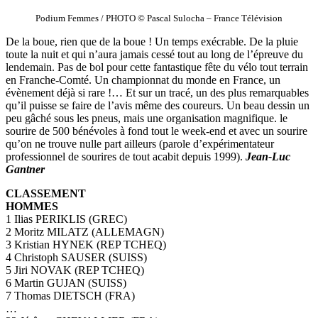
Podium Femmes / PHOTO © Pascal Sulocha – France Télévision
De la boue, rien que de la boue ! Un temps exécrable. De la pluie
toute la nuit et qui n’aura jamais cessé tout au long de l’épreuve du
lendemain. Pas de bol pour cette fantastique fête du vélo tout terrain
en Franche-Comté. Un championnat du monde en France, un
évènement déjà si rare !… Et sur un tracé, un des plus remarquables
qu’il puisse se faire de l’avis même des coureurs. Un beau dessin un
peu gâché sous les pneus, mais une organisation magnifique. le
sourire de 500 bénévoles à fond tout le week-end et avec un sourire
qu’on ne trouve nulle part ailleurs (parole d’expérimentateur
professionnel de sourires de tout acabit depuis 1999).
Jean-Luc
Gantner
CLASSEMENT
HOMMES
1 Ilias PERIKLIS (GREC)
2 Moritz MILATZ (ALLEMAGN)
3 Kristian HYNEK (REP TCHEQ)
4 Christoph SAUSER (SUISS)
5 Jiri NOVAK (REP TCHEQ)
6 Martin GUJAN (SUISS)
7 Thomas DIETSCH (FRA)
…