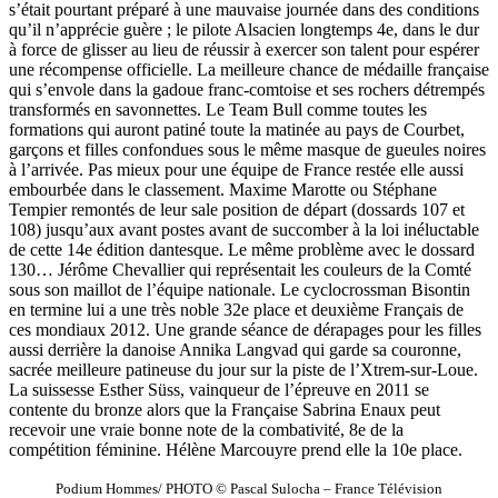
s’était pourtant préparé à une mauvaise journée dans des conditions
qu’il n’apprécie guère ; le pilote Alsacien longtemps 4e, dans le dur
à force de glisser au lieu de réussir à exercer son talent pour espérer
une récompense officielle. La meilleure chance de médaille française
qui s’envole dans la gadoue franc-comtoise et ses rochers détrempés
transformés en savonnettes. Le Team Bull comme toutes les
formations qui auront patiné toute la matinée au pays de Courbet,
garçons et filles confondues sous le même masque de gueules noires
à l’arrivée. Pas mieux pour une équipe de France restée elle aussi
embourbée dans le classement. Maxime Marotte ou Stéphane
Tempier remontés de leur sale position de départ (dossards 107 et
108) jusqu’aux avant postes avant de succomber à la loi inéluctable
de cette 14e édition dantesque. Le même problème avec le dossard
130… Jérôme Chevallier qui représentait les couleurs de la Comté
sous son maillot de l’équipe nationale. Le cyclocrossman Bisontin
en termine lui a une très noble 32e place et deuxième Français de
ces mondiaux 2012. Une grande séance de dérapages pour les filles
aussi derrière la danoise Annika Langvad qui garde sa couronne,
sacrée meilleure patineuse du jour sur la piste de l’Xtrem-sur-Loue.
La suissesse Esther Süss, vainqueur de l’épreuve en 2011 se
contente du bronze alors que la Française Sabrina Enaux peut
recevoir une vraie bonne note de la combativité, 8e de la
compétition féminine. Hélène Marcouyre prend elle la 10e place.
Podium Hommes/ PHOTO © Pascal Sulocha – France Télévision