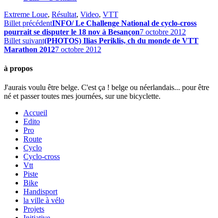
Extreme Loue
,
Résultat
,
Video
,
VTT
Billet précédent
INFO/ Le Challenge National de cyclo-cross
pourrait se disputer le 18 nov à Besançon
7 octobre 2012
Billet suivant
(PHOTOS) Ilias Periklis, ch du monde de VTT
Marathon 2012
7 octobre 2012
à propos
J'aurais voulu être belge. C'est ça ! belge ou néerlandais... pour être
né et passer toutes mes journées, sur une bicyclette.
Accueil
Edito
Pro
Route
Cyclo
Cyclo-cross
Vtt
Piste
Bike
Handisport
la ville à vélo
Projets
Initiative