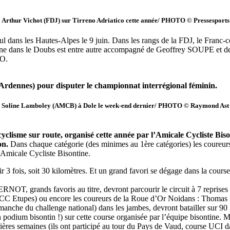
Arthur Vichot (FDJ) sur Tirreno Adriatico cette année/ PHOTO © Pressesports
l dans les Hautes-Alpes le 9 juin. Dans les rangs de la FDJ, le Franc
ine dans le Doubs est entre autre accompagné de Geoffrey SOUPE et 
O.
-Ardennes) pour disputer le championnat interrégional féminin.
Soline Lamboley (AMCB) à Dole le week-end dernier/ PHOTO © Raymond Ast
lisme sur route, organisé cette année par l’Amicale Cycliste Biso
on.
Dans chaque catégorie (des minimes au 1ère catégories) les coureurs d
l’Amicale Cycliste Bisontine.
ir 3 fois, soit 30 kilomètres. Et un grand favori se dégage dans la cour
 grands favoris au titre, devront parcourir le circuit à 7 reprises so
C Etupes) ou encore les coureurs de la Roue d’Or Noidans : Tho
e manche du challenge national) dans les jambes, devront batailler sur 
n podium bisontin !) sur cette course organisée par l’équipe bisontine
s semaines (ils ont participé au tour du Pays de Vaud, course UCI dans 