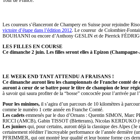
Tour de France.
Les coureurs s’élanceront de Champery en Suisse pour rejoindre Risou
victoire d’étape dans l’édition 2012
. Le coureur de Colombier-Fonta
BOUHANNI ou encore d’Anthony GESLIN et de Pierrick FÉDRIG
LES FILLES EN COURSE
Ce dimanche 2 juin. Les filles seront elles à Epizon (Champagne
LE WEEK END TANT ATTENDU A FRAISANS !
Ce dimanche auront lieu les championnats de Franche comté de cyc
auront à cœur de se battre pour le titre de champion de leur régi
à savoir qui saura profiter de la “bosse” concoctée pour l’arrivée par 
Pour les minimes,
il s’agira d’un parcours de 10 kilomètres à parcour
comme le numéro 1 cette année en Franche Comté.
Les cadets
emmenés par le duo d’Ornans : Quentin SIMON, Marc PERNOT,
RICCI (AMCB), Gabin TISSOT (Bletterans), Nicolas KERDUKO (C
Les juniors
qui, pour certains, auront déjà la classique des Alpes (3
certainement rééditer l’incroyable performance de l’année dernière (u
PFRIMMER, qui ont montré leur qualité et leur bonne forme ces dernière