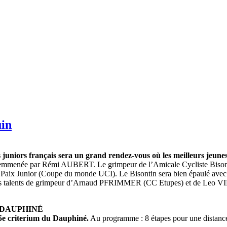
uin
es juniors français sera un grand rendez-vous où les meilleurs jeun
ise emmenée par Rémi AUBERT. Le grimpeur de l’Amicale Cycliste Bisont
 la Paix Junior (Coupe du monde UCI). Le Bisontin sera bien épaulé 
alents de grimpeur d’Arnaud PFRIMMER (CC Etupes) et de Leo VINC
 DAUPHINÉ
65e criterium du Dauphiné.
Au programme : 8 étapes pour une distance t