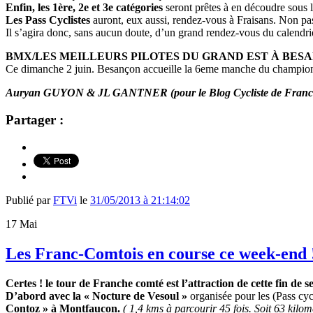
Enfin, les 1ère, 2e et 3e catégories
seront prêtes à en découdre sous 
Les Pass Cyclistes
auront, eux aussi, rendez-vous à Fraisans. Non pa
Il s’agira donc, sans aucun doute, d’un grand rendez-vous du calendr
BMX/LES MEILLEURS PILOTES DU GRAND EST À BES
Ce dimanche 2 juin. Besançon accueille la 6eme manche du champio
Auryan GUYON & JL GANTNER (pour le Blog Cycliste de Franc
Partager :
Publié par
FTVi
le
31/05/2013 à 21:14:02
17
Mai
Les Franc-Comtois en course ce week-end 
Certes ! le tour de Franche comté est l’attraction de cette fin d
D’abord avec la « Nocture de Vesoul »
organisée pour les (Pass cycl
Contoz » à Montfaucon.
( 1,4 kms à parcourir 45 fois. Soit 63 kilomè