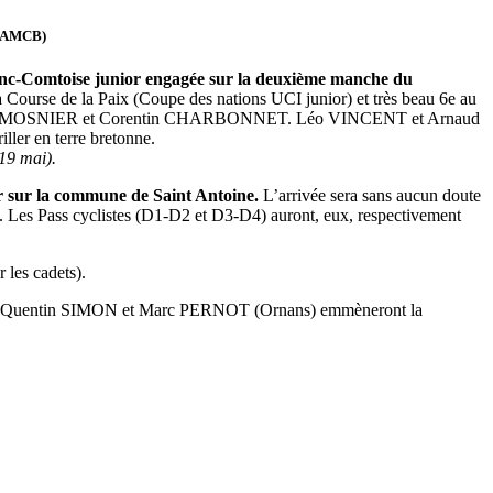
t (AMCB)
Franc-Comtoise junior engagée sur la deuxième manche du
 Course de la Paix (Coupe des nations UCI junior) et très beau 6e au
I, Kévin MOSNIER et Corentin CHARBONNET. Léo VINCENT et Arnaud
ler en terre bretonne.
19 mai).
er sur la commune de Saint Antoine.
L’arrivée sera sans aucun doute
se. Les Pass cyclistes (D1-D2 et D3-D4) auront, eux, respectivement
 les cadets).
 Quentin SIMON et Marc PERNOT (Ornans) emmèneront la