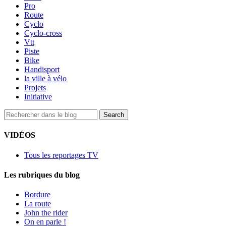
Pro
Route
Cyclo
Cyclo-cross
Vtt
Piste
Bike
Handisport
la ville à vélo
Projets
Initiative
VIDÉOS
Tous les reportages TV
Les rubriques du blog
Bordure
La route
John the rider
On en parle !