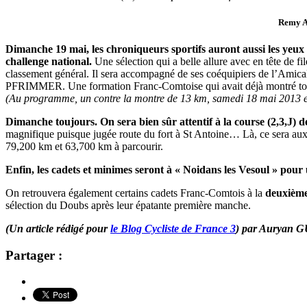
Remy Au
Dimanche 19 mai, les chroniqueurs sportifs auront aussi les yeu
challenge national.
Une sélection qui a belle allure avec en tête de
classement général. Il sera accompagné de ses coéquipiers de 
PFRIMMER. Une formation Franc-Comtoise qui avait déjà montré tout so
(Au programme, un contre la montre de 13 km, samedi 18 mai 2013 et
Dimanche toujours. On sera bien sûr attentif à la course (2,3,J) 
magnifique puisque jugée route du fort à St Antoine… Là, ce sera aux 
79,200 km et 63,700 km à parcourir.
Enfin, les cadets et minimes seront à « Noidans les Vesoul » pour
On retrouvera également certains cadets Franc-Comtois à la
deuxième
sélection du Doubs après leur épatante première manche.
(Un article rédigé pour
le Blog Cycliste de France 3
) par Auryan
Partager :