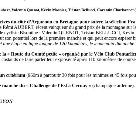
bert, Valentin Quenot, Kevin Mosnier, Tristan Bellucci, Corentin Charbonne
x rivés du côté d’Arguenon en Bretagne pour suivre la sélection 
 file Rémi AUBERT, récent vainqueur du grand prix de la montagne sur la
l’Amicale cycliste Bisontine : Valentin QUENOT, Tristan BELLUCC
n potentiel lors de la première manche et qui peut encore espérer bril
 une étape en ligne longue de 120 kilomètres, le lendemain dimanche 
de la « Route du Comté petite » organisé par le Vélo Club Pontarli
costauds de faire parler leur explosivité après 110 kilomètres de cour
 un critérium
(960m à parcourir 30 fois pour les minimes et 45 fois pour
 manche du « Challenge de l’Est à Cernay »
(champagne ardenne).
 GUYON