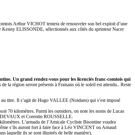
-comtois Arthur VICHOT tentera de renouveler son bel exploit d’une
de Kenny ELISSONDE, sélectionnés aux côtés du sprinteur Nacer
ntine. Un grand rendez-vous pour les licenciés franc-comtois qui
e la région seront présents à Fraisans où le soleil est attendu.. Reste
se au titre. Il s’agit de Hugo VALLEE (Noidans) qui s’est imposé
it 70 kilomètres. Parmi les outsiders, on note les noms de Lucas
mas DEVAUX et Corentin ROUSSELLE.
90 kilomètres. L’armada de l’Amicale Cycliste Bisontine voudra
. Même s’ils auront fort à faire face à Léo VINCENT ou Arnaud
laquelle ils se sont illustrés de belle manière).