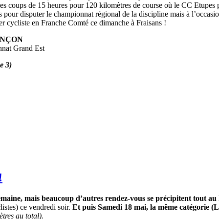
les coups de 15 heures pour 120 kilomètres de course où le CC Etupes pa
s pour disputer le championnat régional de la discipline mais à l’occas
ier cycliste en Franche Comté ce dimanche à Fraisans !
ANÇON
nnat Grand Est
e 3)
!
e semaine, mais beaucoup d’autres rendez-vous se précipitent tout a
istes) ce vendredi soir.
Et puis Samedi 18 mai, la même catégorie (Lo
tres au total).