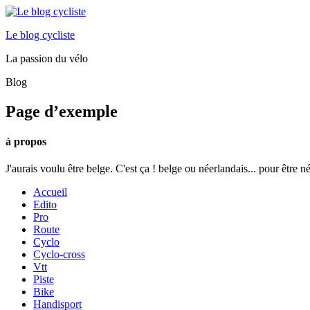
Le blog cycliste
La passion du vélo
Blog
Page d’exemple
à propos
J'aurais voulu être belge. C'est ça ! belge ou néerlandais... pour être n
Accueil
Edito
Pro
Route
Cyclo
Cyclo-cross
Vtt
Piste
Bike
Handisport