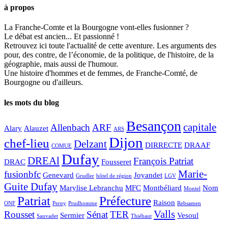
à propos
La Franche-Comte et la Bourgogne vont-elles fusionner ?
Le débat est ancien... Et passionné !
Retrouvez ici toute l'actualité de cette aventure. Les arguments des
pour, des contre, de l’économie, de la politique, de l'histoire, de la
géographie, mais aussi de l'humour.
Une histoire d'hommes et de femmes, de Franche-Comté, de
Bourgogne ou d'ailleurs.
les mots du blog
Besançon
capitale
Allenbach
ARF
Alary
Alauzet
ARS
Dijon
chef-lieu
Delzant
DIRRECTE
DRAAF
COMUE
Dufay
DREAl
François Patriat
DRAC
Fousseret
Marie-
fusionbfc
Genevard
Joyandet
Grudler
hôtel de région
LGV
Guite Dufay
Marylise Lebranchu
MFC
Montbéliard
Nom
Montel
Patriat
Préfecture
Raison
ONF
Perny
Prudhomme
Rebsamen
Valls
Rousset
Sénat
TER
Sermier
Vesoul
Sauvadet
Thiébaut