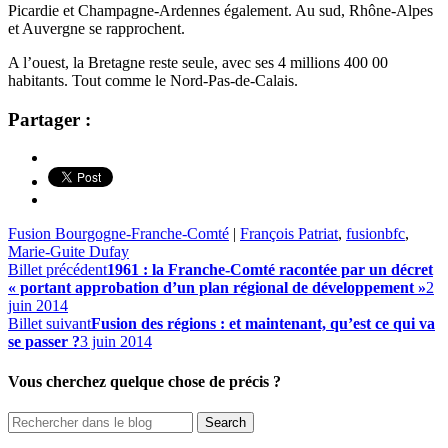
Picardie et Champagne-Ardennes également. Au sud, Rhône-Alpes
et Auvergne se rapprochent.
A l’ouest, la Bretagne reste seule, avec ses 4 millions 400 00
habitants. Tout comme le Nord-Pas-de-Calais.
Partager :
Fusion Bourgogne-Franche-Comté
|
François Patriat
,
fusionbfc
,
Marie-Guite Dufay
Billet précédent
1961 : la Franche-Comté racontée par un décret
« portant approbation d’un plan régional de développement »
2
juin 2014
Billet suivant
Fusion des régions : et maintenant, qu’est ce qui va
se passer ?
3 juin 2014
Vous cherchez quelque chose de précis ?