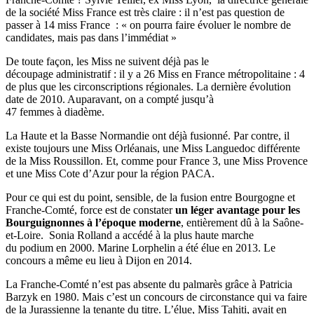
de la société Miss France est très claire : il n’est pas question de
passer à 14 miss France : « on pourra faire évoluer le nombre de
candidates, mais pas dans l’immédiat »
De toute façon, les Miss ne suivent déjà pas le
découpage administratif : il y a 26 Miss en France métropolitaine : 4
de plus que les circonscriptions régionales. La dernière évolution
date de 2010. Auparavant, on a compté jusqu’à
47 femmes à diadème.
La Haute et la Basse Normandie ont déjà fusionné. Par contre, il
existe toujours une Miss Orléanais, une Miss Languedoc différente
de la Miss Roussillon. Et, comme pour France 3, une Miss Provence
et une Miss Cote d’Azur pour la région PACA.
Pour ce qui est du point, sensible, de la fusion entre Bourgogne et
Franche-Comté, force est de constater
un léger avantage pour les
Bourguignonnes à l’époque moderne
, entièrement dû à la Saône-
et-Loire. Sonia Rolland a accédé à la plus haute marche
du podium en 2000. Marine Lorphelin a été élue en 2013. Le
concours a même eu lieu à Dijon en 2014.
La Franche-Comté n’est pas absente du palmarès grâce à Patricia
Barzyk en 1980. Mais c’est un concours de circonstance qui va faire
de la Jurassienne la tenante du titre. L’élue, Miss Tahiti, avait en