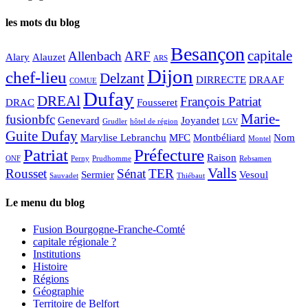
les mots du blog
Besançon
capitale
Allenbach
ARF
Alary
Alauzet
ARS
Dijon
chef-lieu
Delzant
DIRRECTE
DRAAF
COMUE
Dufay
DREAl
François Patriat
DRAC
Fousseret
Marie-
fusionbfc
Genevard
Joyandet
Grudler
hôtel de région
LGV
Guite Dufay
Marylise Lebranchu
MFC
Montbéliard
Nom
Montel
Patriat
Préfecture
Raison
ONF
Perny
Prudhomme
Rebsamen
Valls
Rousset
Sénat
TER
Sermier
Vesoul
Sauvadet
Thiébaut
Le menu du blog
Fusion Bourgogne-Franche-Comté
capitale régionale ?
Institutions
Histoire
Régions
Géographie
Territoire de Belfort