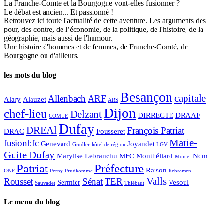
La Franche-Comte et la Bourgogne vont-elles fusionner ?
Le débat est ancien... Et passionné !
Retrouvez ici toute l'actualité de cette aventure. Les arguments des
pour, des contre, de l’économie, de la politique, de l'histoire, de la
géographie, mais aussi de l'humour.
Une histoire d'hommes et de femmes, de Franche-Comté, de
Bourgogne ou d'ailleurs.
les mots du blog
Besançon
capitale
Allenbach
ARF
Alary
Alauzet
ARS
Dijon
chef-lieu
Delzant
DIRRECTE
DRAAF
COMUE
Dufay
DREAl
François Patriat
DRAC
Fousseret
Marie-
fusionbfc
Genevard
Joyandet
Grudler
hôtel de région
LGV
Guite Dufay
Marylise Lebranchu
MFC
Montbéliard
Nom
Montel
Patriat
Préfecture
Raison
ONF
Perny
Prudhomme
Rebsamen
Valls
Rousset
Sénat
TER
Sermier
Vesoul
Sauvadet
Thiébaut
Le menu du blog