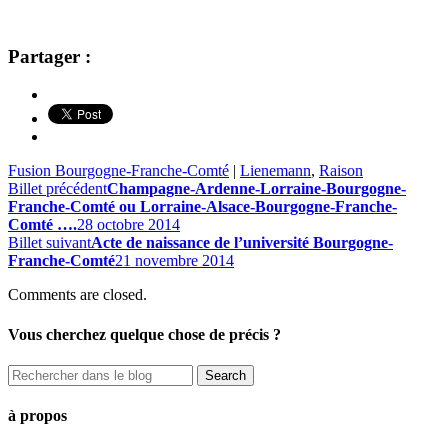
Partager :
Fusion Bourgogne-Franche-Comté
|
Lienemann
,
Raison
Billet précédent
Champagne-Ardenne-Lorraine-Bourgogne-
Franche-Comté ou Lorraine-Alsace-Bourgogne-Franche-
Comté ….
28 octobre 2014
Billet suivant
Acte de naissance de l’université Bourgogne-
Franche-Comté
21 novembre 2014
Comments are closed.
Vous cherchez quelque chose de précis ?
à propos