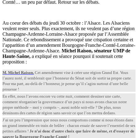
Comté… un peu par défaut. Retour sur les débats.
Au coeur des débats du jeudi 30 octobre : l’Alsace. Les Alsaciens
veulent rester seuls. Plus exactement, ils ne veulent pas d’une région
Champagne-Ardenne-Lorraine-Alsace proposée par l’Assemblée
Nationale. Ce rebondissement a provoqué une crispation certaine et
l’apparition d’un amendement Bourgogne-Franche-Comté-Lorraine-
Champagne-Ardenne-Alsace.
Michel Raison, sénateur UMP de
Haute-Saône,
a expliqué en séance pourquoi il soutenait cette
proposition :
M. Michel Raison.
Cet amendement vise à créer une région Grand Est. Vous
l’aurez noté, il semblerait que l’honneur du Sénat soit de sortir sa propre carte.
Pour ma part, au-delà de l’honneur, je pense qu’il s’agira surtout d’une belle
prouesse !
En effet, nous l’avons encore vu cette nuit, comment dessiner une carte,
comment réorganiser la gouvernance d’un pays si nous avons chacun notre
propre méthode – moi y compris –, aussi noble soit-elle ? De plus, nous
dessinons des cartes de région sans savoir ce que l’on mettra dedans.
J’ai un peu l’impression que nous nous comportons comme si nous étions dans
un grand immeuble en train de brûler : chacun essaie de sauver l’essentiel de ses
petites affaires !
Je n’ai donc d’autre choix que faire de même, et d’essayer de
sauver la Bourgogne-Franche-Comté !