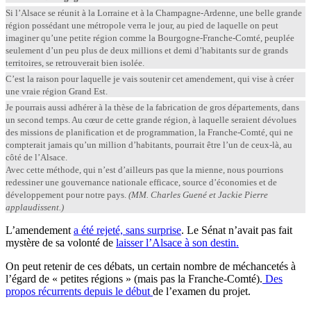
Si l’Alsace se réunit à la Lorraine et à la Champagne-Ardenne, une belle grande
région possédant une métropole verra le jour, au pied de laquelle on peut
imaginer qu’une petite région comme la Bourgogne-Franche-Comté, peuplée
seulement d’un peu plus de deux millions et demi d’habitants sur de grands
territoires, se retrouverait bien isolée.
C’est la raison pour laquelle je vais soutenir cet amendement, qui vise à créer
une vraie région Grand Est.
Je pourrais aussi adhérer à la thèse de la fabrication de gros départements, dans
un second temps. Au cœur de cette grande région, à laquelle seraient dévolues
des missions de planification et de programmation, la Franche-Comté, qui ne
compterait jamais qu’un million d’habitants, pourrait être l’un de ceux-là, au
côté de l’Alsace.
Avec cette méthode, qui n’est d’ailleurs pas que la mienne, nous pourrions
redessiner une gouvernance nationale efficace, source d’économies et de
développement pour notre pays.
(MM. Charles
Guené
et Jackie Pierre
applaudissent.)
L’amendement
a été rejeté, sans surprise
. Le Sénat n’avait pas fait
mystère de sa volonté de
laisser l’Alsace à son destin.
On peut retenir de ces débats, un certain nombre de méchancetés à
l’égard de « petites régions » (mais pas la Franche-Comté).
Des
propos récurrents depuis le début
de l’examen du projet.