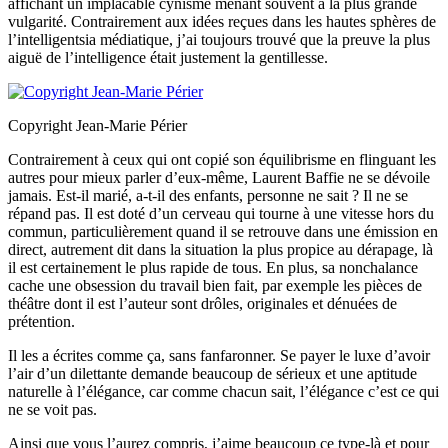
affichant un implacable cynisme menant souvent à la plus grande
vulgarité. Contrairement aux idées reçues dans les hautes sphères de
l’intelligentsia médiatique, j’ai toujours trouvé que la preuve la plus
aiguë de l’intelligence était justement la gentillesse.
Copyright Jean-Marie Périer
Contrairement à ceux qui ont copié son équilibrisme en flinguant les
autres pour mieux parler d’eux-même, Laurent Baffie ne se dévoile
jamais. Est-il marié, a-t-il des enfants, personne ne sait ? Il ne se
répand pas. Il est doté d’un cerveau qui tourne à une vitesse hors du
commun, particulièrement quand il se retrouve dans une émission en
direct, autrement dit dans la situation la plus propice au dérapage, là
il est certainement le plus rapide de tous. En plus, sa nonchalance
cache une obsession du travail bien fait, par exemple les pièces de
théâtre dont il est l’auteur sont drôles, originales et dénuées de
prétention.
Il les a écrites comme ça, sans fanfaronner. Se payer le luxe d’avoir
l’air d’un dilettante demande beaucoup de sérieux et une aptitude
naturelle à l’élégance, car comme chacun sait, l’élégance c’est ce qui
ne se voit pas.
Ainsi que vous l’aurez compris, j’aime beaucoup ce type-là et pour