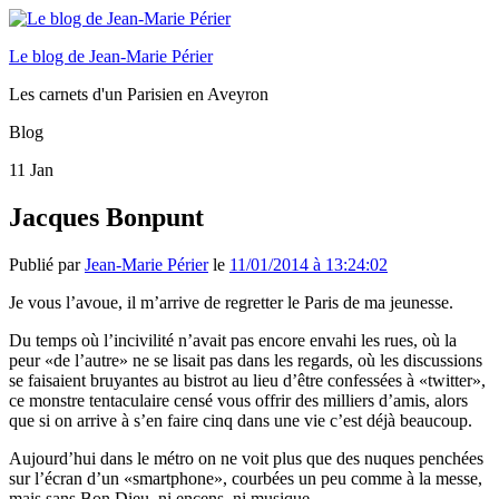
Le blog de Jean-Marie Périer
Les carnets d'un Parisien en Aveyron
Blog
11
Jan
Jacques Bonpunt
Publié par
Jean-Marie Périer
le
11/01/2014 à 13:24:02
Je vous l’avoue, il m’arrive de regretter le Paris de ma jeunesse.
Du temps où l’incivilité n’avait pas encore envahi les rues, où la
peur «de l’autre» ne se lisait pas dans les regards, où les discussions
se faisaient bruyantes au bistrot au lieu d’être confessées à «twitter»,
ce monstre tentaculaire censé vous offrir des milliers d’amis, alors
que si on arrive à s’en faire cinq dans une vie c’est déjà beaucoup.
Aujourd’hui dans le métro on ne voit plus que des nuques penchées
sur l’écran d’un «smartphone», courbées un peu comme à la messe,
mais sans Bon Dieu, ni encens, ni musique.