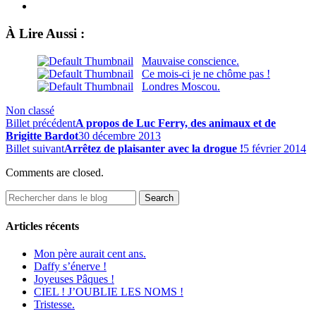
À Lire Aussi :
Mauvaise conscience.
Ce mois-ci je ne chôme pas !
Londres Moscou.
Non classé
Billet précédent
A propos de Luc Ferry, des animaux et de
Brigitte Bardot
30 décembre 2013
Billet suivant
Arrêtez de plaisanter avec la drogue !
5 février 2014
Comments are closed.
Articles récents
Mon père aurait cent ans.
Daffy s’énerve !
Joyeuses Pâques !
CIEL ! J’OUBLIE LES NOMS !
Tristesse.