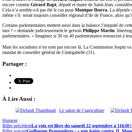
encore comme
Gérard Bapt
, député et maire de Saint-Jean, considèr
Cela n’a semble-t-il pas été le cas pour
Monique Iborra
. La députée 
même s’il serait toujours conseiller régional d’ile de France, alors 
Certains parlementaires mettent aussi dans la balance l’iniquité de cet
moi ? » demande judicieusement le gersois
Philippe Martin
. Interro
parlementaires. « Imaginez si 30 ou 40 parlementaires renoncent à leur m
Mais les socialistes n’en sont pas encore là. La Commission Jospin va
mandat de conseiller général de Cintegabelle (31).
Partager :
À Lire Aussi :
Le salon de l’agriculture
Humeur
Billet précédent
La voix est libre du samedi 22 septembre à 11h30
1
Billet suivant
Guillaume Brouquières : « une haine contre JL Mou