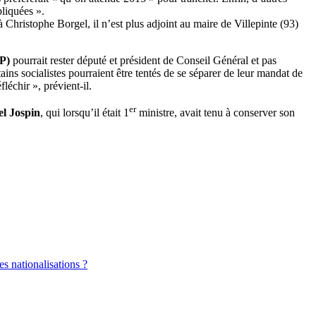
pliquées ».
hristophe Borgel, il n’est plus adjoint au maire de Villepinte (93)
P)
pourrait rester député et président de Conseil Général et pas
ains socialistes pourraient être tentés de se séparer de leur mandat de
léchir », prévient-il.
er
el Jospin
, qui lorsqu’il était 1
ministre, avait tenu à conserver son
es nationalisations ?