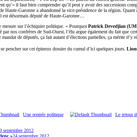
ent qu’« il faut bien comprendre qu’il peut y avoir des successions com
de Haute-Garonne a abandonné la vice-présidence de la région. Quant à C
qu’il est désormais député de Haute-Garonne…
te mesure sur l’échiquier politique. « Pourquoi
Patrick Devedjian (UM
gé par nos confrères de Sud-Ouest, l’élu argue également du fait que cert
andat de députés, ça fait autant d’élections partielles, ça mérite d’y réf
 se pencher sur cet épineux dossier du cumul d’ici quelques jours.
Lion
Une rentrée politique
Le retour d
9 septembre 2012
denc »
24 septembre 2012