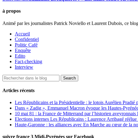
à propos
Animé par les journalistes Patrick Noviello et Laurent Dubois, ce blo
Accueil
Confidentiel
Politic Café
Enquête
Edito
Fact-checking
Interview
Articles récents
Les Républicains et la Présidentielle : le lotois Aurélien Pradié
Dans « Zadig », Emmanuel Macron évoque les Hautes-Pyrénées e
10 mai 81 : la France de Mitterrand par l’historien aveyronnais 
Elections internes Les Républicains : Laurence Arribagé réélu
Haute-Garonne : les alliances avec En Marche au cœur de la no
suivre france 3 Midi-Pyrénées sur Facebook