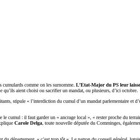
t des cumulards comme on les surnomme.
L’Etat-Major du PS leur laisse
 qu’ils aient choisi ou sacrifier un mandat, ou plusieurs, d’ici octobre.
nts, stipule « l’interdiction du cumul d’un mandat parlementaire et d’u
le cumul : il faut garder un « ancrage local », « rester proche du terrai
explique
Carole Delga
, toute nouvelle députée du Comminges, également
t du département, « c’est trop tôt ». Le patron du conseil général lotois