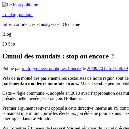
Le blog politique
Infos, confidences et analyses en Occitanie
Blog
20
Sep
Cumul des mandats : stop ou encore ?
Publié par
midi-pyrenees-politiques-france3
le
20/09/2012 à 11:58:39
Près de la moitié des parlementaires socialistes de notre région son
parlementaire ou leurs mandats locaux
. Mais il semble peu probable
Cette « règle commune », adoptée en 2010 avec l’approbation des milita
présidentielle menée par François Hollande.
Premier argument souvent opposé à cette directive interne au PS contre 
le mandat que m’ont confié les électeurs, j’ai été élue pour six ans » 
interrogée dans Le Monde.
Pour d’autres à l’image de
Gérard Miquel
sénateur du Lot et présiden