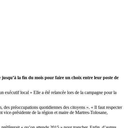
 jusqu’à la fin du mois pour faire un choix entre leur poste de
n exécutif local » Elle a été relancée lors de la campagne pour la
n, des préoccupations quotidiennes des citoyens ». « Il faut respecter
 vice-présidente de la région et maire de Martres-Tolosane,
 préfèrerait « qu’on attende 2015 » pour trancher. Enfin, d’autres