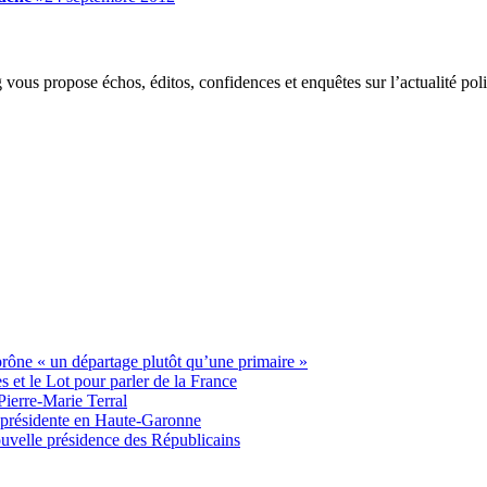
g vous propose échos, éditos, confidences et enquêtes sur l’actualité p
 prône « un départage plutôt qu’une primaire »
t le Lot pour parler de la France
Pierre-Marie Terral
e présidente en Haute-Garonne
uvelle présidence des Républicains