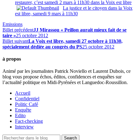
restaurer, c’est samedi 2 mars à 11h30 dans la Voix est libre
La justice et le citoyen dans la Voix
est libre, samedi 9 mars à 11h30
Emissions
Billet précédent
JJ Mirassou « Peillon aurait mieux fait de se
taire »
25 octobre 2012
Billet suivant
La Voix est libre, samedi 27 octobre à 11h30,
spécialement dédiée au congrès du PS
25 octobre 2012
à propos
Animé par les journalistes Patrick Noviello et Laurent Dubois, ce
blog vous propose échos, éditos, confidences et enquêtes sur
l’actualité politique en Midi-Pyrénées et Languedoc-Roussillon.
Accueil
Confidentiel
Politic Café
Enquête
Edito
Fact-checking
Interview