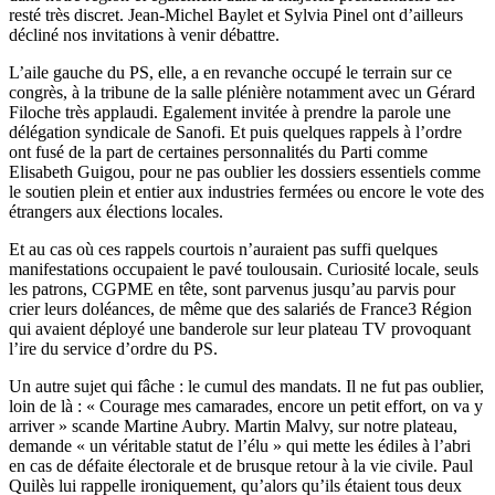
resté très discret. Jean-Michel Baylet et Sylvia Pinel ont d’ailleurs
décliné nos invitations à venir débattre.
L’aile gauche du PS, elle, a en revanche occupé le terrain sur ce
congrès, à la tribune de la salle plénière notamment avec un Gérard
Filoche très applaudi. Egalement invitée à prendre la parole une
délégation syndicale de Sanofi. Et puis quelques rappels à l’ordre
ont fusé de la part de certaines personnalités du Parti comme
Elisabeth Guigou, pour ne pas oublier les dossiers essentiels comme
le soutien plein et entier aux industries fermées ou encore le vote des
étrangers aux élections locales.
Et au cas où ces rappels courtois n’auraient pas suffi quelques
manifestations occupaient le pavé toulousain. Curiosité locale, seuls
les patrons, CGPME en tête, sont parvenus jusqu’au parvis pour
crier leurs doléances, de même que des salariés de France3 Région
qui avaient déployé une banderole sur leur plateau TV provoquant
l’ire du service d’ordre du PS.
Un autre sujet qui fâche : le cumul des mandats. Il ne fut pas oublier,
loin de là : « Courage mes camarades, encore un petit effort, on va y
arriver » scande Martine Aubry. Martin Malvy, sur notre plateau,
demande « un véritable statut de l’élu » qui mette les édiles à l’abri
en cas de défaite électorale et de brusque retour à la vie civile. Paul
Quilès lui rappelle ironiquement, qu’alors qu’ils étaient tous deux