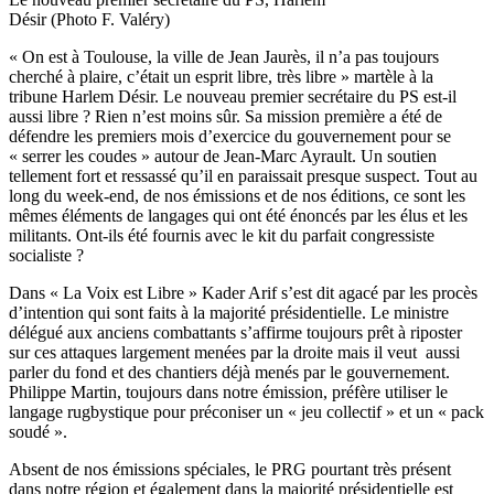
Désir (Photo F. Valéry)
« On est à Toulouse, la ville de Jean Jaurès, il n’a pas toujours
cherché à plaire, c’était un esprit libre, très libre » martèle à la
tribune Harlem Désir. Le nouveau premier secrétaire du PS est-il
aussi libre ? Rien n’est moins sûr. Sa mission première a été de
défendre les premiers mois d’exercice du gouvernement pour se
« serrer les coudes » autour de Jean-Marc Ayrault. Un soutien
tellement fort et ressassé qu’il en paraissait presque suspect. Tout au
long du week-end, de nos émissions et de nos éditions, ce sont les
mêmes éléments de langages qui ont été énoncés par les élus et les
militants. Ont-ils été fournis avec le kit du parfait congressiste
socialiste ?
Dans « La Voix est Libre » Kader Arif s’est dit agacé par les procès
d’intention qui sont faits à la majorité présidentielle. Le ministre
délégué aux anciens combattants s’affirme toujours prêt à riposter
sur ces attaques largement menées par la droite mais il veut aussi
parler du fond et des chantiers déjà menés par le gouvernement.
Philippe Martin, toujours dans notre émission, préfère utiliser le
langage rugbystique pour préconiser un « jeu collectif » et un « pack
soudé ».
Absent de nos émissions spéciales, le PRG pourtant très présent
dans notre région et également dans la majorité présidentielle est