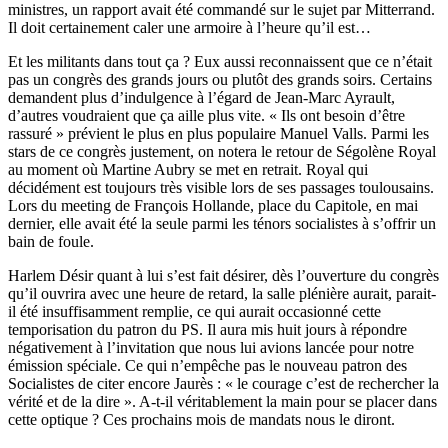
ministres, un rapport avait été commandé sur le sujet par Mitterrand.
Il doit certainement caler une armoire à l’heure qu’il est…
Et les militants dans tout ça ? Eux aussi reconnaissent que ce n’était
pas un congrès des grands jours ou plutôt des grands soirs. Certains
demandent plus d’indulgence à l’égard de Jean-Marc Ayrault,
d’autres voudraient que ça aille plus vite. « Ils ont besoin d’être
rassuré » prévient le plus en plus populaire Manuel Valls. Parmi les
stars de ce congrès justement, on notera le retour de Ségolène Royal
au moment où Martine Aubry se met en retrait. Royal qui
décidément est toujours très visible lors de ses passages toulousains.
Lors du meeting de François Hollande, place du Capitole, en mai
dernier, elle avait été la seule parmi les ténors socialistes à s’offrir un
bain de foule.
Harlem Désir quant à lui s’est fait désirer, dès l’ouverture du congrès
qu’il ouvrira avec une heure de retard, la salle plénière aurait, parait-
il été insuffisamment remplie, ce qui aurait occasionné cette
temporisation du patron du PS. Il aura mis huit jours à répondre
négativement à l’invitation que nous lui avions lancée pour notre
émission spéciale. Ce qui n’empêche pas le nouveau patron des
Socialistes de citer encore Jaurès : « le courage c’est de rechercher la
vérité et de la dire ». A-t-il véritablement la main pour se placer dans
cette optique ? Ces prochains mois de mandats nous le diront.