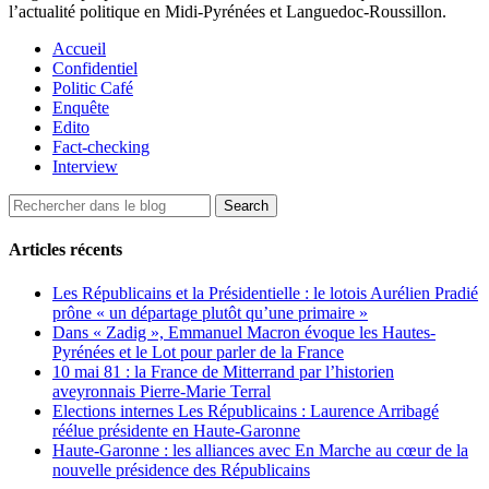
l’actualité politique en Midi-Pyrénées et Languedoc-Roussillon.
Accueil
Confidentiel
Politic Café
Enquête
Edito
Fact-checking
Interview
Articles récents
Les Républicains et la Présidentielle : le lotois Aurélien Pradié
prône « un départage plutôt qu’une primaire »
Dans « Zadig », Emmanuel Macron évoque les Hautes-
Pyrénées et le Lot pour parler de la France
10 mai 81 : la France de Mitterrand par l’historien
aveyronnais Pierre-Marie Terral
Elections internes Les Républicains : Laurence Arribagé
réélue présidente en Haute-Garonne
Haute-Garonne : les alliances avec En Marche au cœur de la
nouvelle présidence des Républicains