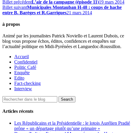
Billet précédent
L’air de la campagne (épisode 11)
19 mars 2014
Billet suivant
Municipales Montauban H-48 : coups de hache
entre B. Barèges et R.Garrigues
21 mars 2014
à propos
Animé par les journalistes Patrick Noviello et Laurent Dubois, ce
blog vous propose échos, éditos, confidences et enquêtes sur
l’actualité politique en Midi-Pyrénées et Languedoc-Roussillon.
Accueil
Confidentiel
Politic Café
Enquête
Edito
Fact-checking
Interview
Articles récents
Les Républicains et la Présidentielle : le lotois Aurélien Pradié
prône « un départage plutôt qu’une primaire »