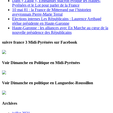
Dans « Zadig », Emmanuel Macron évoque les Hautes-
Pyrénées et le Lot pour parler de la France
10 mai 81 : la France de Mitterrand par l’historien
aveyronnais Pierre-Marie Terral
Elections internes Les Républicains : Laurence Arribagé
réélue présidente en Haute-Garonne
Haute-Garonne : les alliances avec En Marche au cœur de la
nouvelle présidence des Républicains
suivre france 3 Midi-Pyrénées sur Facebook
Voir Dimanche en Politique en Midi-Pyrénées
Voir Dimanche en politique en Languedoc-Roussillon
Archives