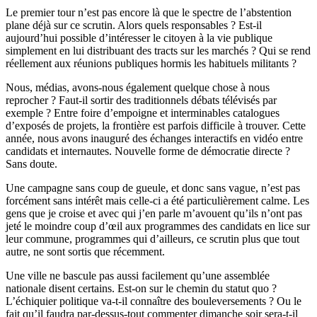
Le premier tour n’est pas encore là que le spectre de l’abstention
plane déjà sur ce scrutin. Alors quels responsables ? Est-il
aujourd’hui possible d’intéresser le citoyen à la vie publique
simplement en lui distribuant des tracts sur les marchés ? Qui se rend
réellement aux réunions publiques hormis les habituels militants ?
Nous, médias, avons-nous également quelque chose à nous
reprocher ? Faut-il sortir des traditionnels débats télévisés par
exemple ? Entre foire d’empoigne et interminables catalogues
d’exposés de projets, la frontière est parfois difficile à trouver. Cette
année, nous avons inauguré des échanges interactifs en vidéo entre
candidats et internautes. Nouvelle forme de démocratie directe ?
Sans doute.
Une campagne sans coup de gueule, et donc sans vague, n’est pas
forcément sans intérêt mais celle-ci a été particulièrement calme. Les
gens que je croise et avec qui j’en parle m’avouent qu’ils n’ont pas
jeté le moindre coup d’œil aux programmes des candidats en lice sur
leur commune, programmes qui d’ailleurs, ce scrutin plus que tout
autre, ne sont sortis que récemment.
Une ville ne bascule pas aussi facilement qu’une assemblée
nationale disent certains. Est-on sur le chemin du statut quo ?
L’échiquier politique va-t-il connaître des bouleversements ? Ou le
fait qu’il faudra par-dessus-tout commenter dimanche soir sera-t-il