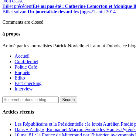
Non classé
Billet précédent
Eté ou pas été : Catherine Lemorton et Monique I
Billet suivant
Un journaliste devant les juges
21 août 2014
Comments are closed.
à propos
Animé par les journalistes Patrick Noviello et Laurent Dubois, ce blo
Accueil
Confidentiel
Politic Café
Enquête
Edito
Fact-checking
Interview
Articles récents
Les Républicains et la Présidentielle : le lotois Aurélien Pradié
Dans « Zadig », Emmanuel Macron évoque les Hautes-Pyrénées e
10 mai 81 : la France de Mitterrand par l’historien aveyronnais 