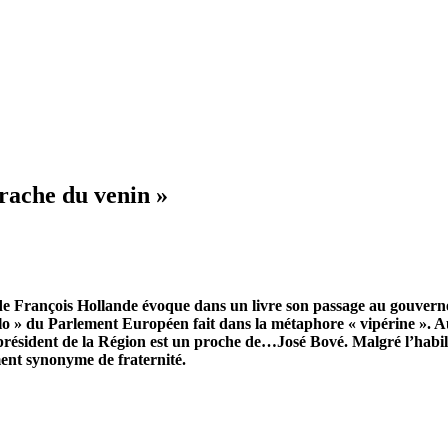
crache du venin »
e François Hollande évoque dans un livre son passage au gouvernemen
olo » du Parlement Européen fait dans la métaphore « vipérine ».
président de la Région est un proche de…José Bové. Malgré l’habileté
ément synonyme de fraternité.