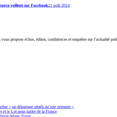
borra veillent sur Facebook
21 août 2014
g vous propose échos, éditos, confidences et enquêtes sur l’actualité p
 prône « un départage plutôt qu’une primaire »
t le Lot pour parler de la France
Pierre-Marie Terral