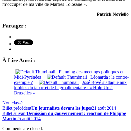
m’occuper de ma ville de Martres-Tolosane ».
Patrick Noviello
Partager :
À Lire Aussi :
Planning des meetings politiques en
Midi-Pyrénées
Léonarda : le contre-
exemple ?
José Bové s’attaque aux
lobbies du tabac et de l’agroalimentaire : « Holp Up à
Bruxelles »
Non classé
Billet précédent
Un journaliste devant les juges
21 août 2014
Billet suivant
Démission du gouvernement : réaction de Philippe
Martin
25 août 2014
Comments are closed.