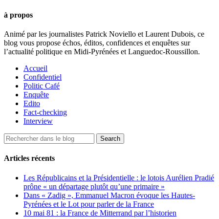
à propos
Animé par les journalistes Patrick Noviello et Laurent Dubois, ce
blog vous propose échos, éditos, confidences et enquêtes sur
l’actualité politique en Midi-Pyrénées et Languedoc-Roussillon.
Accueil
Confidentiel
Politic Café
Enquête
Edito
Fact-checking
Interview
Articles récents
Les Républicains et la Présidentielle : le lotois Aurélien Pradié
prône « un départage plutôt qu’une primaire »
Dans « Zadig », Emmanuel Macron évoque les Hautes-
Pyrénées et le Lot pour parler de la France
10 mai 81 : la France de Mitterrand par l’historien