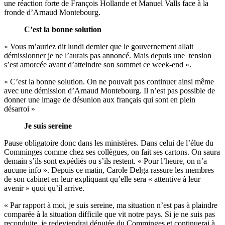
une réaction forte de François Hollande et Manuel Valls face à la
fronde d’Arnaud Montebourg.
C’est la bonne solution
« Vous m’auriez dit lundi dernier que le gouvernement allait
démissionner je ne l’aurais pas annoncé. Mais depuis une tension
s’est amorcée avant d’atteindre son sommet ce week-end ».
« C’est la bonne solution. On ne pouvait pas continuer ainsi même
avec une démission d’Arnaud Montebourg. Il n’est pas possible de
donner une image de désunion aux français qui sont en plein
désarroi »
Je suis sereine
Pause obligatoire donc dans les ministères. Dans celui de l’élue du
Comminges comme chez ses collègues, on fait ses cartons. On saura
demain s’ils sont expédiés ou s’ils restent. « Pour l’heure, on n’a
aucune info ». Depuis ce matin, Carole Delga rassure les membres
de son cabinet en leur expliquant qu’elle sera « attentive à leur
avenir » quoi qu’il arrive.
« Par rapport à moi, je suis sereine, ma situation n’est pas à plaindre
comparée à la situation difficile que vit notre pays. Si je ne suis pas
reconduite, je redeviendrai députée du Comminges et continuerai à