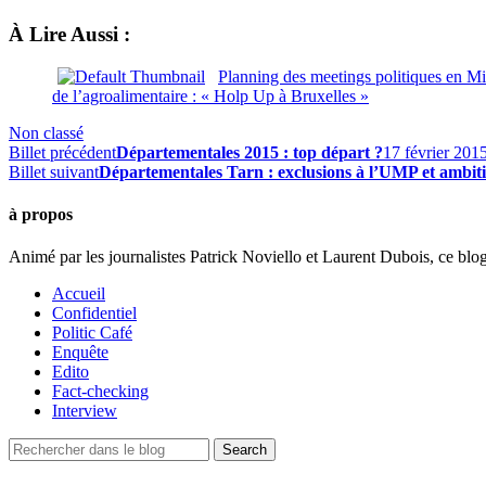
À Lire Aussi :
Planning des meetings politiques en M
de l’agroalimentaire : « Holp Up à Bruxelles »
Non classé
Billet précédent
Départementales 2015 : top départ ?
17 février 201
Billet suivant
Départementales Tarn : exclusions à l’UMP et ambiti
à propos
Animé par les journalistes Patrick Noviello et Laurent Dubois, ce blo
Accueil
Confidentiel
Politic Café
Enquête
Edito
Fact-checking
Interview