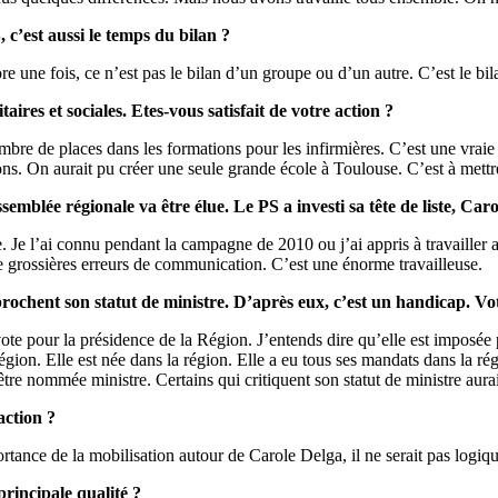
 c’est aussi le temps du bilan ?
e une fois, ce n’est pas le bilan d’un groupe ou d’un autre. C’est le bil
ires et sociales. Etes-vous satisfait de votre action ?
bre de places dans les formations pour les infirmières. C’est une vraie
ions. On aurait pu créer une seule grande école à Toulouse. C’est à mett
mblée régionale va être élue. Le PS a investi sa tête de liste, Car
. Je l’ai connu pendant la campagne de 2010 ou j’ai appris à travailler 
grossières erreurs de communication. C’est une énorme travailleuse.
rochent son statut de ministre. D’après eux, c’est un handicap. Vo
te pour la présidence de la Région. J’entends dire qu’elle est imposée p
on. Elle est née dans la région. Elle a eu tous ses mandats dans la régi
e nommée ministre. Certains qui critiquent son statut de ministre auraie
action ?
tance de la mobilisation autour de Carole Delga, il ne serait pas logique
rincipale qualité ?