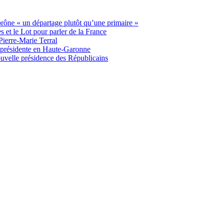
 prône « un départage plutôt qu’une primaire »
t le Lot pour parler de la France
Pierre-Marie Terral
e présidente en Haute-Garonne
uvelle présidence des Républicains