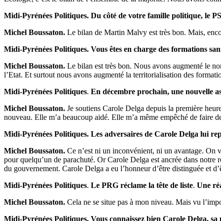
Midi-Pyrénées Politiques. Du côté de votre famille politique, le PS,
Michel Boussaton.
Le bilan de Martin Malvy est très bon. Mais, encor
Midi-Pyrénées Politiques. Vous êtes en charge des formations sanita
Michel Boussaton.
Le bilan est très bon. Nous avons augmenté le nom
l’Etat. Et surtout nous avons augmenté la territorialisation des format
Midi-Pyrénées Politiques
.
En décembre prochain, une nouvelle asse
Michel Boussaton.
Je soutiens Carole Delga depuis la première heure
nouveau. Elle m’a beaucoup aidé. Elle m’a même empêché de faire de 
Midi-Pyrénées Politiques. Les adversaires de Carole Delga lui rep
Michel Boussaton.
Ce n’est ni un inconvénient, ni un avantage. On vo
pour quelqu’un de parachuté. Or Carole Delga est ancrée dans notre régi
du gouvernement. Carole Delga a eu l’honneur d’être distinguée et d’êtr
Midi-Pyrénées Politiques
.
Le PRG réclame la tête de liste
.
Une ré
Michel Boussaton.
Cela ne se situe pas à mon niveau. Mais vu l’impor
Midi-Pyrénées Politiques. Vous connaissez bien Carole Delga, sa p