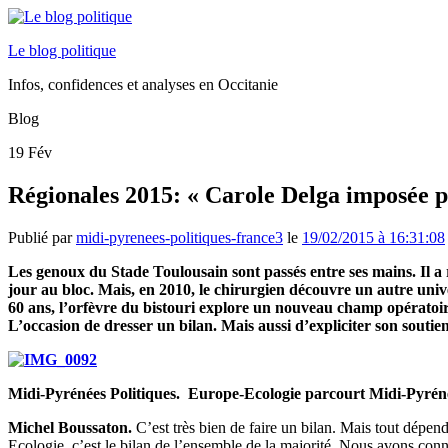
Le blog politique
Infos, confidences et analyses en Occitanie
Blog
19
Fév
Régionales 2015: « Carole Delga imposée pa
Publié par
midi-pyrenees-politiques-france3
le
19/02/2015 à 16:31:08
Les genoux du Stade Toulousain sont passés entre ses mains. Il 
jour au bloc. Mais, en 2010, le chirurgien découvre un autre unive
60 ans, l’orfèvre du bistouri explore un nouveau champ opératoire
L’occasion de dresser un bilan. Mais aussi d’expliciter son soutie
Midi-Pyrénées Politiques. Europe-Ecologie parcourt Midi-Pyréné
Michel Boussaton.
C’est très bien de faire un bilan. Mais tout dépen
Ecologie, c’est le bilan de l’ensemble de la majorité. Nous avons conn