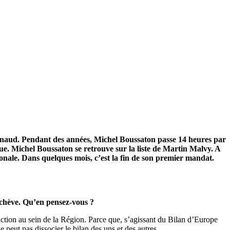
renaud. Pendant des années, Michel Boussaton passe 14 heures par
que. Michel Boussaton se retrouve sur la liste de Martin Malvy. A
ionale. Dans quelques mois, c’est la fin de son premier mandat.
achève. Qu’en pensez-vous ?
 action au sein de la Région. Parce que, s’agissant du Bilan d’Europe
peut pas dissocier le bilan des uns et des autres.