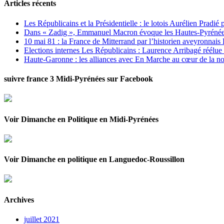
Articles récents
Les Républicains et la Présidentielle : le lotois Aurélien Pradié
Dans « Zadig », Emmanuel Macron évoque les Hautes-Pyrénées e
10 mai 81 : la France de Mitterrand par l’historien aveyronnais 
Elections internes Les Républicains : Laurence Arribagé réélu
Haute-Garonne : les alliances avec En Marche au cœur de la no
suivre france 3 Midi-Pyrénées sur Facebook
Voir Dimanche en Politique en Midi-Pyrénées
Voir Dimanche en politique en Languedoc-Roussillon
Archives
juillet 2021