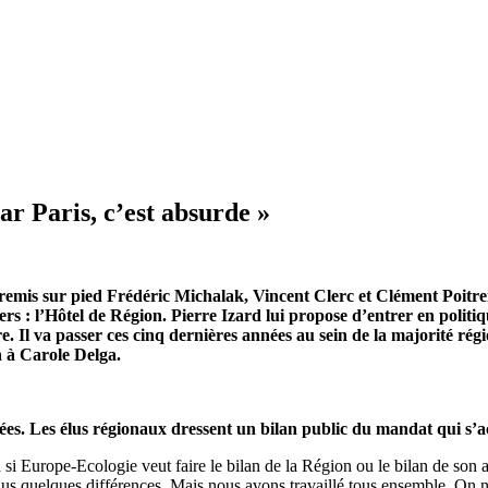
r Paris, c’est absurde »
a remis sur pied Frédéric Michalak, Vincent Clerc et Clément Poit
rs : l’Hôtel de Région. Pierre Izard lui propose d’entrer en politi
. Il va passer ces cinq dernières années au sein de la majorité rég
n à Carole Delga.
es. Les élus régionaux dressent un bilan public du mandat qui s’
d si Europe-Ecologie veut faire le bilan de la Région ou le bilan de son
us quelques différences. Mais nous avons travaillé tous ensemble. On ne 