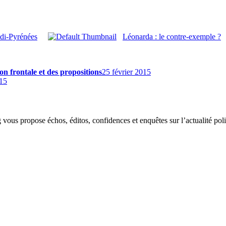
idi-Pyrénées
Léonarda : le contre-exemple ?
on frontale et des propositions
25 février 2015
15
g vous propose échos, éditos, confidences et enquêtes sur l’actualité p