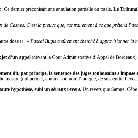
c. Ce dernier préconisait une annulation partielle ou totale.
Le Tribunal 
e de Castres. C’est la preuve que, contrairement à ce que prétend Pascal 
autre dossier : «
Pascal Bugis a sûrement cherché à approvisionner la m
bjet d’un appel
(devant la Cour Administrative d’Appel de Bordeaux). 
rement dit, par principe, la sentence des juges toulousains s’impos
tte mesure (qui permet, comme son nom l’indique, de suspendre l’exécu
n toute hypothèse, subi un sérieux revers.
Un revers que Samuel Cèbe et 