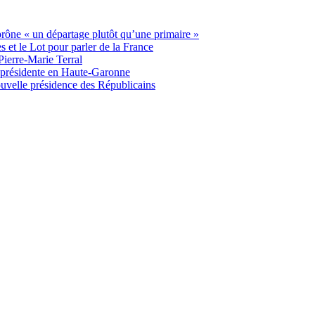
 prône « un départage plutôt qu’une primaire »
t le Lot pour parler de la France
Pierre-Marie Terral
e présidente en Haute-Garonne
uvelle présidence des Républicains