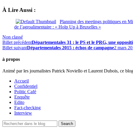
À Lire Aussi :
Planning des meetings politiques en M
de l’agroalimentaire : « Holp Up à Bruxelles »
Non classé
Billet précédent
Départementales 31 : le PS et le PRG, une oppositi
Billet suivant
Départementales 2015 : échos de campagne
2 mars 20
à propos
Animé par les journalistes Patrick Noviello et Laurent Dubois, ce blo
Accueil
Confidentiel
Politic Café
Enquête
Edito
Fact-checking
Interview