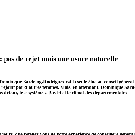
 pas de rejet mais une usure naturelle
Dominique Sardeing-Rodriguez est la seule élue au conseil général 
re rejoint par d’autres femmes. Mais, en attendant, Dominique Sard
détour, le « système » Baylet et le climat des départementales
.
jours, que retenez-vous de votre expérience de conseillère général