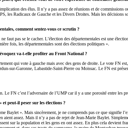
implication des élus. Il n’y a pas assez de réunions et de commissions ou
e PS, les Radicaux de Gauche et les Divers Droites. Mais les décisions s
entales, comment sentez-vous ce scrutin ?
Il ne faut pas se le cacher. L’élection des départementales est une électi
ière fois, les départementales sont des élections politiques ».
évoquez va-t-elle profiter au Front National ?
tement qui vote à gauche mais avec des gens de droite. Le vote FN est,
 Verdun-sur-Garonne, Labastide-Saint-Pierre ou Moissac. Le FN est prés
n. Le FN c’est l’adversaire de l’UMP car il y a une porosité entre les pr
et peut-il peser sur les élections ?
tème Baylet ». Mais sincèrement, je ne comprends pas ce que signifie l’
 en aient assez. Mais il n’y a pas de rejet de Jean-Marie Baylet. Simple
lissent sur la population et les gens en ont assez. En plus cela devient f
ncement et, dans ses tracts de campagne, la maire de Montauban trouve q