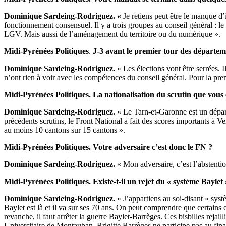
Dominique Sardeing-Rodriguez. «
Je retiens peut être le manque d’
fonctionnement consensuel. Il y a trois groupes au conseil général : l
LGV. Mais aussi de l’aménagement du territoire ou du numérique ».
Midi-Pyrénées Politiques
.
J-3 avant le premier tour des départem
Dominique Sardeing-Rodriguez.
« Les élections vont être serrées. 
n’ont rien à voir avec les compétences du conseil général. Pour la prem
Midi-Pyrénées Politiques. La nationalisation du scrutin que vous 
Dominique Sardeing-Rodriguez.
« Le Tarn-et-Garonne est un dépar
précédents scrutins, le Front National a fait des scores importants à
au moins 10 cantons sur 15 cantons ».
Midi-Pyrénées Politiques. Votre adversaire c’est donc le FN ?
Dominique Sardeing-Rodriguez.
« Mon adversaire, c’est l’abstentio
Midi-Pyrénées Politiques. Existe-t-il un rejet du « système Baylet » 
Dominique Sardeing-Rodriguez.
« J’appartiens au soi-disant « sys
Baylet est là et il va sur ses 70 ans. On peut comprendre que certains
revanche, il faut arrêter la guerre Baylet-Barrèges. Ces bisbilles rejail
Universitaire de Montauban. Brigitte Barrèges ne participe pas au fina