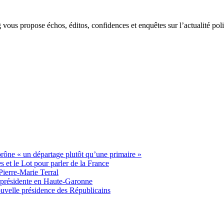
g vous propose échos, éditos, confidences et enquêtes sur l’actualité p
 prône « un départage plutôt qu’une primaire »
t le Lot pour parler de la France
Pierre-Marie Terral
e présidente en Haute-Garonne
uvelle présidence des Républicains