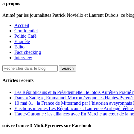
à propos
Animé par les journalistes Patrick Noviello et Laurent Dubois, ce blo
Accueil
Confidentiel
Politic Café
Enquête
Edito
Fact-checking
Interview
Articles récents
Les Républicains et la Présidentielle : le lotois Aurélien Pradié
Dans « Zadig », Emmanuel Macron évoque les Hautes-Pyrénées e
10 mai 81 : la France de Mitterrand par l’historien aveyronnais 
Elections internes Les Républicains : Laurence Arribagé réélu
Haute-Garonne : les alliances avec En Marche au cœur de la no
suivre france 3 Midi-Pyrénées sur Facebook