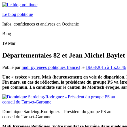
Le blog politique
Infos, confidences et analyses en Occitanie
Blog
19
Mar
Départementales 82 et Jean Michel Baylet :
Publié par
midi-pyrenees-politiques-france3
le
19/03/2015 à 15:23:46
Une « espèce » rare. Mais (heureusement) en voie de disparition. 
Fin mars, en cas de réélection, la présidente du groupe PS va êt
peu commun. La candidate sur le canton de Montech évoque, sans 
Dominique Sardeing-Rodriguez – Président du groupe PS au
conseil du Tarn-et-Garonne
Midi-Pyrénées Politiques. Votre mandat se termine dans quelques 