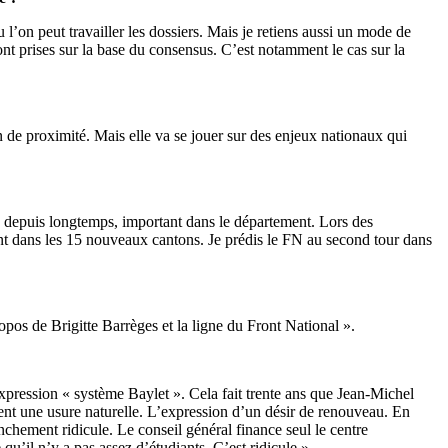
 l’on peut travailler les dossiers. Mais je retiens aussi un mode de
ont prises sur la base du consensus. C’est notamment le cas sur la
on de proximité. Mais elle va se jouer sur des enjeux nationaux qui
 depuis longtemps, important dans le département. Lors des
ent dans les 15 nouveaux cantons. Je prédis le FN au second tour dans
opos de Brigitte Barrèges et la ligne du Front National ».
expression « système Baylet ». Cela fait trente ans que Jean-Michel
ment une usure naturelle. L’expression d’un désir de renouveau. En
ranchement ridicule. Le conseil général finance seul le centre
u’il n’y a pas assez d’étudiants. C’est ridicule ».