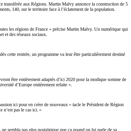
ence transférée aux Régions. Martin Malvy annonce la construction de 5
nts, 140, sur le territoire face à l’éclatement de la population.
 toutes les régions de France » précise Martin Malvy. Un numérique qui
net et des réseaux sociaux.
dès cette rentrée, un programme va leur être particulièrement destiné
s devront être entièrement adaptés d’ici 2020 pour la modique somme de
iversité d’Europe entièrement refaite ».
passion ici pour en créer de nouveaux » tacle le Président de Région
 n’est pas le cas ici. »
i, ne sembla pas plus nostalgique que ça quand on lui parle de sa