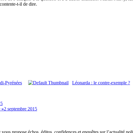
ontente-t-il de dire.
idi-Pyrénées
Léonarda : le contre-exemple ?
15
 »
2 septembre 2015
g vous propose échos, éditos, confidences et enquêtes sur l’actualité p