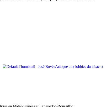
José Bové s’attaque aux lobbies du tabac et
olitique en Midi-Pyrénées et Languedoc-Roussillon.