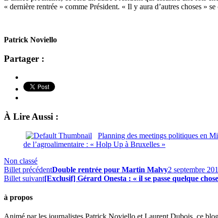
« dernière rentrée » comme Président. « Il y aura d’autres choses » se c
Patrick Noviello
Partager :
À Lire Aussi :
Planning des meetings politiques en M
de l’agroalimentaire : « Holp Up à Bruxelles »
Non classé
Billet précédent
Double rentrée pour Martin Malvy
2 septembre 20
Billet suivant
[Exclusif] Gérard Onesta : « il se passe quelque chose
à propos
Animé par les journalistes Patrick Noviello et Laurent Dubois, ce blo