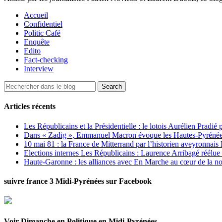
Accueil
Confidentiel
Politic Café
Enquête
Edito
Fact-checking
Interview
Articles récents
Les Républicains et la Présidentielle : le lotois Aurélien Pradié
Dans « Zadig », Emmanuel Macron évoque les Hautes-Pyrénées e
10 mai 81 : la France de Mitterrand par l’historien aveyronnais 
Elections internes Les Républicains : Laurence Arribagé réélu
Haute-Garonne : les alliances avec En Marche au cœur de la no
suivre france 3 Midi-Pyrénées sur Facebook
Voir Dimanche en Politique en Midi-Pyrénées