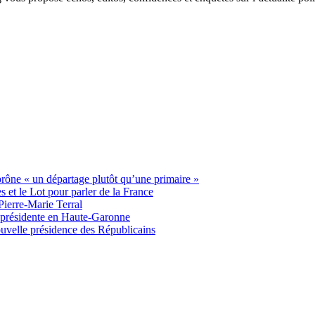
 prône « un départage plutôt qu’une primaire »
t le Lot pour parler de la France
Pierre-Marie Terral
e présidente en Haute-Garonne
uvelle présidence des Républicains