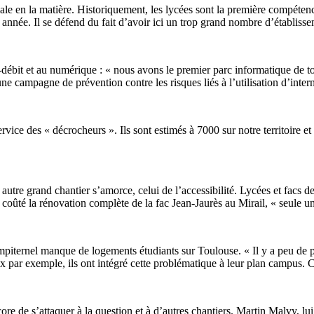
oriale en la matière. Historiquement, les lycées sont la première compét
année. Il se défend du fait d’avoir ici un trop grand nombre d’établisseme
ut-débit et au numérique : « nous avons le premier parc informatique de
e campagne de prévention contre les risques liés à l’utilisation d’inter
ice des « décrocheurs ». Ils sont estimés à 7000 sur notre territoire et 
n autre grand chantier s’amorce, celui de l’accessibilité. Lycées et fac
 coûté la rénovation complète de la fac Jean-Jaurès au Mirail, « seule un
empiternel manque de logements étudiants sur Toulouse. « Il y a peu de 
 par exemple, ils ont intégré cette problématique à leur plan campus. Ce
ore de s’attaquer à la question et à d’autres chantiers. Martin Malvy, lu