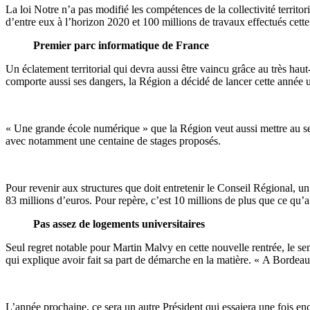
La loi Notre n’a pas modifié les compétences de la collectivité territ
d’entre eux à l’horizon 2020 et 100 millions de travaux effectués cette 
Premier parc informatique de France
Un éclatement territorial qui devra aussi être vaincu grâce au très ha
comporte aussi ses dangers, la Région a décidé de lancer cette année un
« Une grande école numérique » que la Région veut aussi mettre au serv
avec notamment une centaine de stages proposés.
Pour revenir aux structures que doit entretenir le Conseil Régional, u
83 millions d’euros. Pour repère, c’est 10 millions de plus que ce qu’a
Pas assez de logements universitaires
Seul regret notable pour Martin Malvy en cette nouvelle rentrée, le s
qui explique avoir fait sa part de démarche en la matière. « A Bordeaux
L’année prochaine, ce sera un autre Président qui essaiera une fois enc