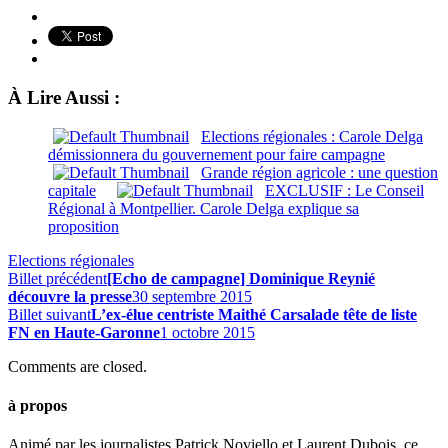
À Lire Aussi :
Elections régionales : Carole Delga
démissionnera du gouvernement pour faire campagne
Grande région agricole : une question
capitale
EXCLUSIF : Le Conseil
Régional à Montpellier. Carole Delga explique sa
proposition
Elections régionales
Billet précédent
[Echo de campagne] Dominique Reynié
découvre la presse
30 septembre 2015
Billet suivant
L’ex-élue centriste Maithé Carsalade tête de liste
FN en Haute-Garonne
1 octobre 2015
Comments are closed.
à propos
Animé par les journalistes Patrick Noviello et Laurent Dubois, ce