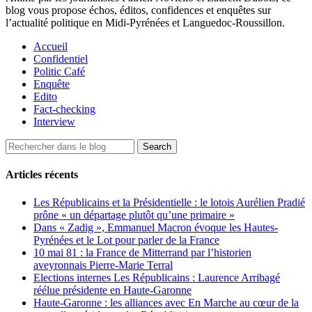
blog vous propose échos, éditos, confidences et enquêtes sur
l’actualité politique en Midi-Pyrénées et Languedoc-Roussillon.
Accueil
Confidentiel
Politic Café
Enquête
Edito
Fact-checking
Interview
Articles récents
Les Républicains et la Présidentielle : le lotois Aurélien Pradié
prône « un départage plutôt qu’une primaire »
Dans « Zadig », Emmanuel Macron évoque les Hautes-
Pyrénées et le Lot pour parler de la France
10 mai 81 : la France de Mitterrand par l’historien
aveyronnais Pierre-Marie Terral
Elections internes Les Républicains : Laurence Arribagé
réélue présidente en Haute-Garonne
Haute-Garonne : les alliances avec En Marche au cœur de la