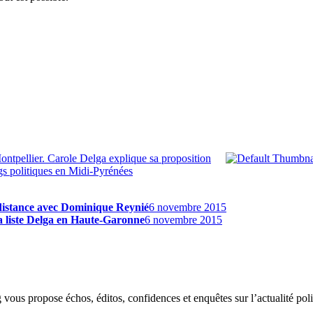
tpellier. Carole Delga explique sa proposition
gs politiques en Midi-Pyrénées
distance avec Dominique Reynié
6 novembre 2015
a liste Delga en Haute-Garonne
6 novembre 2015
g vous propose échos, éditos, confidences et enquêtes sur l’actualité p