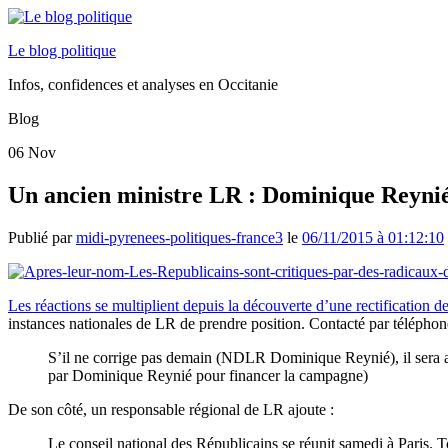
Le blog politique
Infos, confidences et analyses en Occitanie
Blog
06
Nov
Un ancien ministre LR : Dominique Reynié « 
Publié par
midi-pyrenees-politiques-france3
le
06/11/2015 à 01:12:10
Les réactions se multiplient depuis la découverte d’une rectificatio
instances nationales de LR de prendre position. Contacté par téléphone,
S’il ne corrige pas demain (NDLR Dominique Reynié), il sera 
par Dominique Reynié pour financer la campagne)
De son côté, un responsable régional de LR ajoute :
Le conseil national des Républicains se réunit samedi à Paris. To