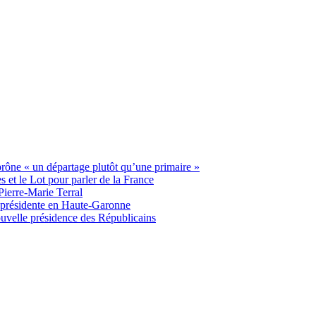
 prône « un départage plutôt qu’une primaire »
t le Lot pour parler de la France
Pierre-Marie Terral
e présidente en Haute-Garonne
uvelle présidence des Républicains