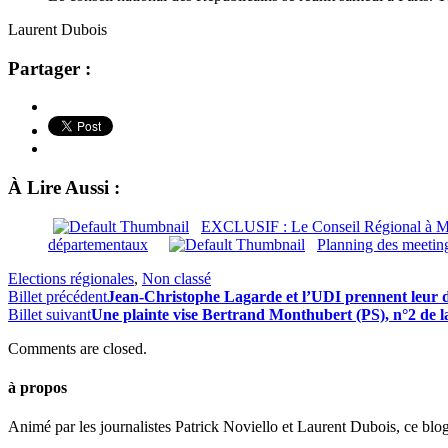
Laurent Dubois
Partager :
À Lire Aussi :
EXCLUSIF : Le Conseil Régional à Mon
départementaux
Planning des meetin
Elections régionales
,
Non classé
Billet précédent
Jean-Christophe Lagarde et l’UDI prennent leur 
Billet suivant
Une plainte vise Bertrand Monthubert (PS), n°2 de l
Comments are closed.
à propos
Animé par les journalistes Patrick Noviello et Laurent Dubois, ce blo