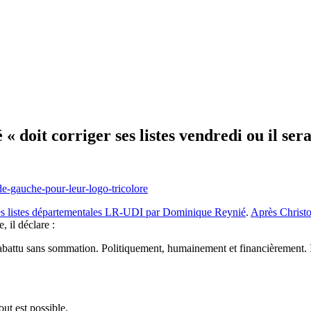
doit corriger ses listes vendredi ou il sera
n des listes départementales LR-UDI par Dominique Reynié
.
Après Christ
 il déclare :
abattu sans sommation. Politiquement, humainement et financièrement.
ut est possible.