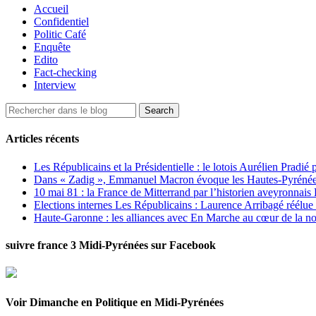
Accueil
Confidentiel
Politic Café
Enquête
Edito
Fact-checking
Interview
Articles récents
Les Républicains et la Présidentielle : le lotois Aurélien Pradié
Dans « Zadig », Emmanuel Macron évoque les Hautes-Pyrénées e
10 mai 81 : la France de Mitterrand par l’historien aveyronnais 
Elections internes Les Républicains : Laurence Arribagé réélu
Haute-Garonne : les alliances avec En Marche au cœur de la no
suivre france 3 Midi-Pyrénées sur Facebook
Voir Dimanche en Politique en Midi-Pyrénées