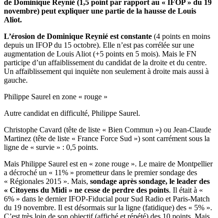
de Dominique Reynié (1,5 point par rapport au « IFOP » du 19
novembre) peut expliquer une partie de la hausse de Louis
Aliot.
L’érosion de Dominique Reynié est constante
(4 points en moins
depuis un IFOP du 15 octobre). Elle n’est pas corrélée sur une
augmentation de Louis Aliot (+5 points en 5 mois). Mais le FN
participe d’un affaiblissement du candidat de la droite et du centre.
Un affaiblissement qui inquiète non seulement à droite mais aussi à
gauche.
Philippe Saurel en zone « rouge »
Autre candidat en difficulté, Philippe Saurel.
Christophe Cavard (tête de liste « Bien Commun ») ou Jean-Claude
Martinez (tête de liste « France Force Sud ») sont carrément sous la
ligne de « survie » : 0,5 points.
Mais Philippe Saurel est en « zone rouge ». Le maire de Montpellier
a décroché un « 11% » prometteur dans le premier sondage des
« Régionales 2015 ». Mais,
sondage après sondage, le leader des
« Citoyens du Midi » ne cesse de perdre des points
. Il était à «
6% » dans le dernier IFOP-Fiducial pour Sud Radio et Paris-Match
du 19 novembre. Il est désormais sur la ligne (fatidique) des « 5% ».
C’est très loin de son objectif (affiché et répété) des 10 points. Mais,