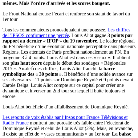
mêmes. Mais l’ordre d’arrivée et les scores bougent.
Le Front National creuse l’écart et renforce son statut de favori du
1er tour
Tous les commentateurs pronostiquaient une poussée.
Les chiffres
de l’IPSOS confirment une percée
. Louis Aliot gagne
3 points par
rapport au dernier « IFOP » du 19 novembre
. Le leader régional
du FN bénéficie d’une évolution nationale perceptible dans plusieurs
Régions. Les attentats de Paris profitent nationalement au FN. En
moyenne 3 à 4 points. Louis Aliot est dans ces « eaux ». Il obtient
son
plus haut score
depuis le début des sondages « Régionales
2015 ». Au-delà des chiffres, Louis Aliot franchit la
barre
symbolique des « 30 points »
. Il bénéficie d’une solide avance sur
ses adversaires : 11 points sur Dominique Reynié et 9 points devant
Carole Delga. Louis Aliot compte sur ce capital pour créer une
dynamique et inverser un 2nd tour sur lequel il butte toujours et
encore.
Louis Aliot bénéficie d’un affaiblissement de Dominique Reynié.
Les reports de voix établis par l’Ipsos pour France Télévisions et
Radio France
montrent une porosité très faible entre l’électorat de
Dominique Reynié et celui de Louis Aliot (2%). Mais, en revanche,
il existe un effet de « vases communicants » au 1er tour.
La baisse