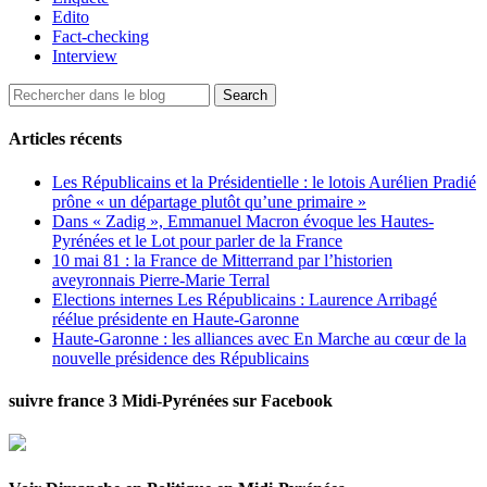
Edito
Fact-checking
Interview
Articles récents
Les Républicains et la Présidentielle : le lotois Aurélien Pradié
prône « un départage plutôt qu’une primaire »
Dans « Zadig », Emmanuel Macron évoque les Hautes-
Pyrénées et le Lot pour parler de la France
10 mai 81 : la France de Mitterrand par l’historien
aveyronnais Pierre-Marie Terral
Elections internes Les Républicains : Laurence Arribagé
réélue présidente en Haute-Garonne
Haute-Garonne : les alliances avec En Marche au cœur de la
nouvelle présidence des Républicains
suivre france 3 Midi-Pyrénées sur Facebook