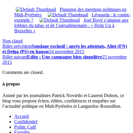
Planning des meetings politiques en
Midi-Pyrénées
Léonarda : le contre-
exemple ?
José Bové s’attaque aux
lobbies du tabac et de l’agroalimentaire : « Holp Up à
Bruxelles »
Non classé
Billet précédent
Sondage exclusif : après les attentats, Aliot (FN)
et Delga (PS) en hausse
24 novembre 2015
Billet suivant
Edito : Une campagne bien singulière
25 novembre
2015
Comments are closed.
à propos
Animé par les journalistes Patrick Noviello et Laurent Dubois, ce
blog vous propose échos, éditos, confidences et enquêtes sur
l’actualité politique en Midi-Pyrénées et Languedoc-Roussillon.
Accueil
Confidentiel
Politic Café
Enquête