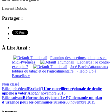
Laurent Dubois
Partager :
À Lire Aussi :
Planning des meetings politiques en
Midi-Pyrénées
Léonarda : le contre-
exemple ?
José Bové s’attaque aux
lobbies du tabac et de l’agroalimentaire : « Holp Up à
Bruxelles »
Non classé
Billet précédent
[Exclusif] Une conseillère régionale de droite
appelle à voter Aliot
27 novembre 2015
Billet suivant
Réforme des régions : Le PC demande un plan
d’urgence pour les communes rurales
30 novembre 2015
à propos