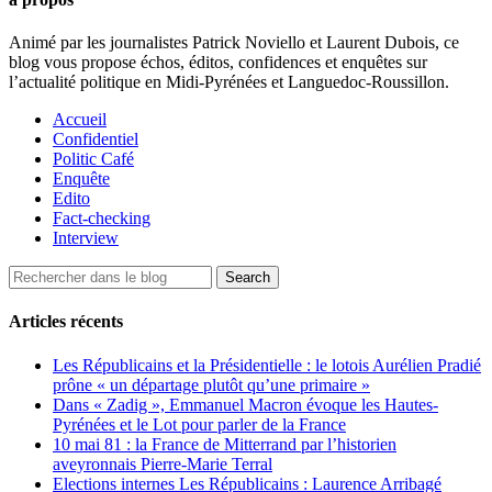
Animé par les journalistes Patrick Noviello et Laurent Dubois, ce
blog vous propose échos, éditos, confidences et enquêtes sur
l’actualité politique en Midi-Pyrénées et Languedoc-Roussillon.
Accueil
Confidentiel
Politic Café
Enquête
Edito
Fact-checking
Interview
Articles récents
Les Républicains et la Présidentielle : le lotois Aurélien Pradié
prône « un départage plutôt qu’une primaire »
Dans « Zadig », Emmanuel Macron évoque les Hautes-
Pyrénées et le Lot pour parler de la France
10 mai 81 : la France de Mitterrand par l’historien
aveyronnais Pierre-Marie Terral
Elections internes Les Républicains : Laurence Arribagé