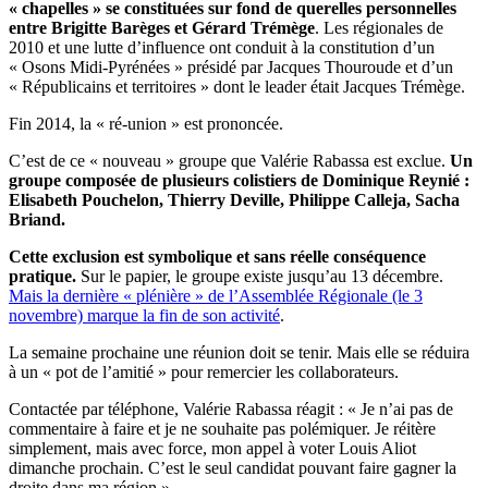
« chapelles » se constituées sur fond de querelles personnelles
entre Brigitte Barèges et Gérard Trémège
. Les régionales de
2010 et une lutte d’influence ont conduit à la constitution d’un
« Osons Midi-Pyrénées » présidé par Jacques Thouroude et d’un
« Républicains et territoires » dont le leader était Jacques Trémège.
Fin 2014, la « ré-union » est prononcée.
C’est de ce « nouveau » groupe que Valérie Rabassa est exclue.
Un
groupe composée de plusieurs colistiers de Dominique Reynié :
Elisabeth Pouchelon, Thierry Deville, Philippe Calleja, Sacha
Briand.
Cette exclusion est symbolique et sans réelle conséquence
pratique.
Sur le papier, le groupe existe jusqu’au 13 décembre.
Mais la dernière « plénière » de l’Assemblée Régionale (le 3
novembre) marque la fin de son activité
.
La semaine prochaine une réunion doit se tenir. Mais elle se réduira
à un « pot de l’amitié » pour remercier les collaborateurs.
Contactée par téléphone, Valérie Rabassa réagit : « Je n’ai pas de
commentaire à faire et je ne souhaite pas polémiquer. Je réitère
simplement, mais avec force, mon appel à voter Louis Aliot
dimanche prochain. C’est le seul candidat pouvant faire gagner la
droite dans ma région ».