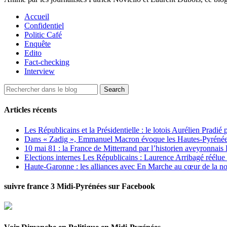
Accueil
Confidentiel
Politic Café
Enquête
Edito
Fact-checking
Interview
Articles récents
Les Républicains et la Présidentielle : le lotois Aurélien Pradié
Dans « Zadig », Emmanuel Macron évoque les Hautes-Pyrénées e
10 mai 81 : la France de Mitterrand par l’historien aveyronnais 
Elections internes Les Républicains : Laurence Arribagé réélu
Haute-Garonne : les alliances avec En Marche au cœur de la no
suivre france 3 Midi-Pyrénées sur Facebook