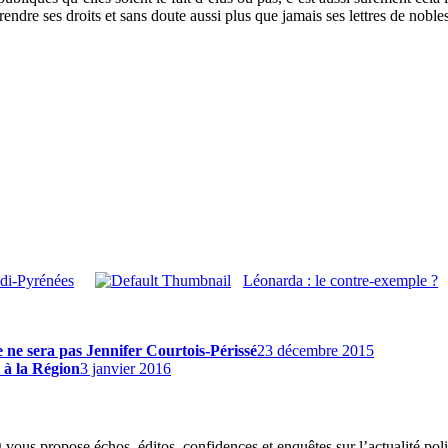
endre ses droits et sans doute aussi plus que jamais ses lettres de noble
idi-Pyrénées
Léonarda : le contre-exemple ?
e ne sera pas Jennifer Courtois-Périssé
23 décembre 2015
 à la Région
3 janvier 2016
g vous propose échos, éditos, confidences et enquêtes sur l’actualité p