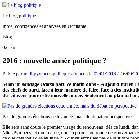
Le blog politique
Infos, confidences et analyses en Occitanie
Blog
02
Jan
2016 : nouvelle année politique ?
Publié par
midi-pyrenees-politiques-france3
le
02/01/2016 à 16:00:20
Selon un sondage Odoxa paru ce matin dans « Aujourd’hui en Fra
des chefs de parti, face à leur manière de faire, face à des instit
des citoyens pour cette nouvelle année. Seulement au plan nation
Pas de grandes élections cette année, mais du débat en perspective
Elle sera sans doute le premier visage du renouveau, dès ce lundi, da
Midi-Pyrénées, et une mairie, nous a promis un mode de gouvernance di
ce que cela veut dire au juste ? Nous suivrons les pas de la future pro