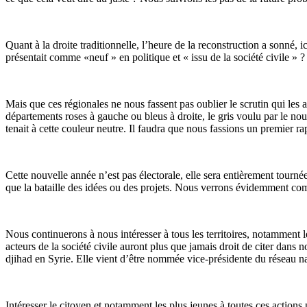
Quant à la droite traditionnelle, l’heure de la reconstruction a sonné, 
présentait comme «neuf » en politique et « issu de la société civile » ? 
Mais que ces régionales ne nous fassent pas oublier le scrutin qui le
départements roses à gauche ou bleus à droite, le gris voulu par le no
tenait à cette couleur neutre. Il faudra que nous fassions un premier ra
Cette nouvelle année n’est pas électorale, elle sera entièrement tourné
que la bataille des idées ou des projets. Nous verrons évidemment com
Nous continuerons à nous intéresser à tous les territoires, notamment l
acteurs de la société civile auront plus que jamais droit de citer dans
djihad en Syrie. Elle vient d’être nommée vice-présidente du réseau nati
Intéresser le citoyen et notamment les plus jeunes à toutes ces actions 