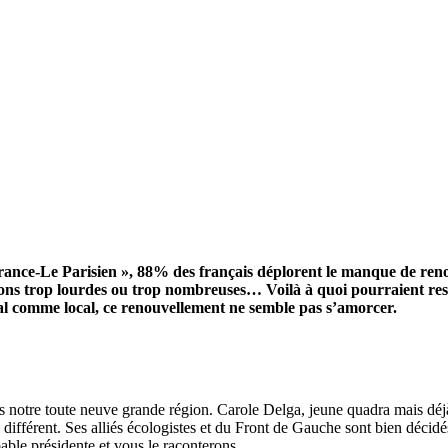
nce-Le Parisien », 88% des français déplorent le manque de renou
utions trop lourdes ou trop nombreuses… Voilà à quoi pourraient ress
al comme local, ce renouvellement ne semble pas s’amorcer.
ns notre toute neuve grande région. Carole Delga, jeune quadra mais déj
fférent. Ses alliés écologistes et du Front de Gauche sont bien décidés
bable présidente et vous le raconterons.