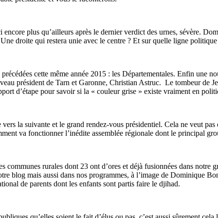
ici encore plus qu’ailleurs après le dernier verdict des urnes, sévère. Do
Une droite qui restera unie avec le centre ? Et sur quelle ligne politique
s a précédées cette même année 2015 : les Départementales. Enfin une no
uveau président de Tarn et Garonne, Christian Astruc. Le tombeur de Jea
pport d’étape pour savoir si la « couleur grise » existe vraiment en polit
e vers la suivante et le grand rendez-vous présidentiel. Cela ne veut pa
ment va fonctionner l’inédite assemblée régionale dont le principal gr
es communes rurales dont 23 ont d’ores et déjà fusionnées dans notre gra
 notre blog mais aussi dans nos programmes, à l’image de Dominique Bons.
onal de parents dont les enfants sont partis faire le djihad.
publiques qu’elles soient le fait d’élus ou pas, c’est aussi sûrement cela