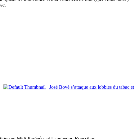
sse.
José Bové s’attaque aux lobbies du tabac et
olitique en Midi-Pyrénées et Languedoc-Roussillon.