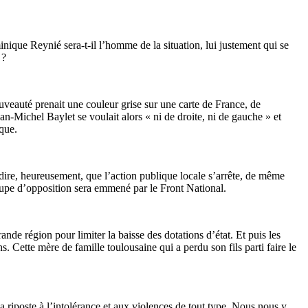
minique Reynié sera-t-il l’homme de la situation, lui justement qui se
 ?
uveauté prenait une couleur grise sur une carte de France, de
n-Michel Baylet se voulait alors « ni de droite, ni de gauche » et
ique.
s dire, heureusement, que l’action publique locale s’arrête, de même
oupe d’opposition sera emmené par le Front National.
nde région pour limiter la baisse des dotations d’état. Et puis les
 Cette mère de famille toulousaine qui a perdu son fils parti faire le
 la riposte à l’intolérance et aux violences de tout type. Nous nous y