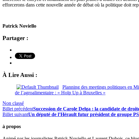
efforcerons dans cette nouvelle année de débat où la politique doit repr
Patrick Noviello
Partager :
À Lire Aussi :
Planning des meetings politiques en M
de l’agroalimentaire : « Holp Up à Bruxelles »
Non classé
Billet précédent
Succession de Carole Delga : la candidate de droit
Billet suivant
Un député de l’Hérault futur président de groupe PS
à propos
Animé par les journalistes Patrick Noviello et Laurent Dubois, ce blo