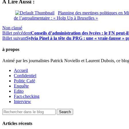
À Lire Aussi :
Planning des meetings politiques en M
de l’agroalimentaire : « Holp Up à Bruxelles »
Non classé
Billet précédent
Conseils d’administration des lycées : le FN peut-i
Billet suivant
Sylvia Pinel à la tête du PRG : une « vraie-fausse » p
à propos
Animé par les journalistes Patrick Noviello et Laurent Dubois, ce blo
Accueil
Confidentiel
Politic Café
Enquête
Edito
Fact-checking
Interview
Articles récents