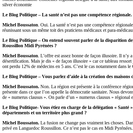
silver économie
Le Blog Politique – La santé n’est pas une compétence régionale. 
Michel Boussaton
. Oui. La santé n’est pas une compétence régionale
réunissant sous un même toit des praticiens médicaux et para-médicaux).
Le Blog Politique – On entend souvent parler de la disparition d
Roussillon Midi Pyrénées ?
Michel Boussaton
. L’offre est assez bonne de façon illusoire. Il n’
désertification. Mais je dis « de façon illusoire » car ce tableau resso
ont perdu 12% de médecins en 5 ans. C’est le cas notamment dans le Ge
Le Blog Politique – Vous parlez d’aide à la création des maisons de 
Michel Boussaton.
Non. La région est présente à la conférence région
présente dans ce que l’on appelle la démocratie sanitaire. Nous devons 
de « numerus clausus ». On parle d’un « numerus clausus » régional et n
Le Blog Politique- Vous étiez en charge de la délégation « Santé »
départements et un territoire plus grand ?
Michel Boussaton.
La fusion ne change pas vraiment les choses. Dans 
privé en Languedoc Roussillon. Ce n’est pas le cas en Midi Pyrénées. I