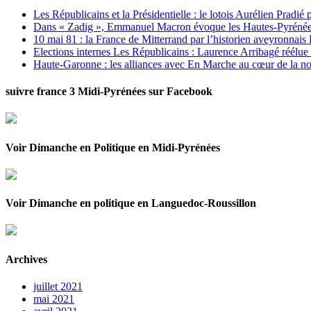
Les Républicains et la Présidentielle : le lotois Aurélien Pradié
Dans « Zadig », Emmanuel Macron évoque les Hautes-Pyrénées e
10 mai 81 : la France de Mitterrand par l’historien aveyronnais 
Elections internes Les Républicains : Laurence Arribagé réélu
Haute-Garonne : les alliances avec En Marche au cœur de la no
suivre france 3 Midi-Pyrénées sur Facebook
Voir Dimanche en Politique en Midi-Pyrénées
Voir Dimanche en politique en Languedoc-Roussillon
Archives
juillet 2021
mai 2021