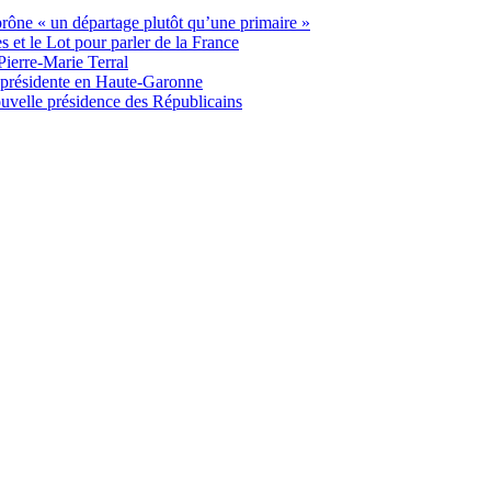
 prône « un départage plutôt qu’une primaire »
t le Lot pour parler de la France
Pierre-Marie Terral
e présidente en Haute-Garonne
uvelle présidence des Républicains