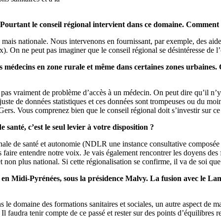
Pourtant le conseil régional intervient dans ce domaine. Comment s
 mais nationale. Nous intervenons en fournissant, par exemple, des aid
 On ne peut pas imaginer que le conseil régional se désintéresse de l’of
es médecins en zone rurale et même dans certaines zones urbaines. Q
y a pas vraiment de problème d’accès à un médecin. On peut dire qu’il n’
rt juste de données statistiques et ces données sont trompeuses ou du moin
rs. Vous comprenez bien que le conseil régional doit s’investir sur ce d
santé, c’est le seul levier à votre disposition ?
ale de santé et autonomie (NDLR une instance consultative composée par 
faire entendre notre voix. Je vais également rencontrer les doyens des f
on plus national. Si cette régionalisation se confirme, il va de soi que 
 en Midi-Pyrénées, sous la présidence Malvy. La fusion avec le Lang
le domaine des formations sanitaires et sociales, un autre aspect de ma 
l faudra tenir compte de ce passé et rester sur des points d’équilibres r