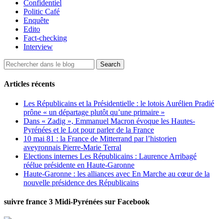
Confidentiel
Politic Café
Enquête
Edito
Fact-checking
Interview
Articles récents
Les Républicains et la Présidentielle : le lotois Aurélien Pradié
prône « un départage plutôt qu’une primaire »
Dans « Zadig », Emmanuel Macron évoque les Hautes-
Pyrénées et le Lot pour parler de la France
10 mai 81 : la France de Mitterrand par l’historien
aveyronnais Pierre-Marie Terral
Elections internes Les Républicains : Laurence Arribagé
réélue présidente en Haute-Garonne
Haute-Garonne : les alliances avec En Marche au cœur de la
nouvelle présidence des Républicains
suivre france 3 Midi-Pyrénées sur Facebook