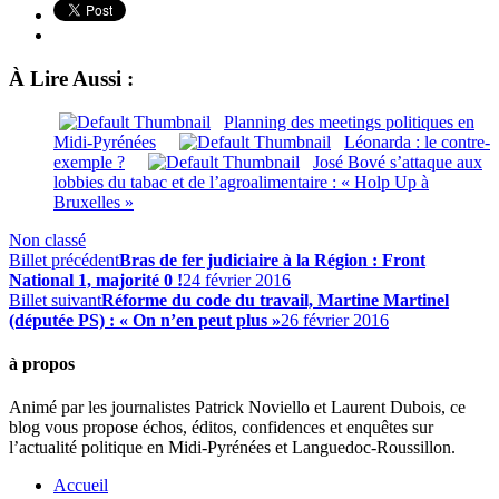
À Lire Aussi :
Planning des meetings politiques en
Midi-Pyrénées
Léonarda : le contre-
exemple ?
José Bové s’attaque aux
lobbies du tabac et de l’agroalimentaire : « Holp Up à
Bruxelles »
Non classé
Billet précédent
Bras de fer judiciaire à la Région : Front
National 1, majorité 0 !
24 février 2016
Billet suivant
Réforme du code du travail, Martine Martinel
(députée PS) : « On n’en peut plus »
26 février 2016
à propos
Animé par les journalistes Patrick Noviello et Laurent Dubois, ce
blog vous propose échos, éditos, confidences et enquêtes sur
l’actualité politique en Midi-Pyrénées et Languedoc-Roussillon.
Accueil