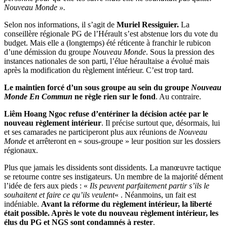
Nouveau Monde ».
Selon nos informations, il s’agit de
Muriel Ressiguier.
La
conseillère régionale PG de l’Hérault s’est abstenue lors du vote du
budget. Mais elle a (longtemps) été réticente à franchir le rubicon
d’une démission du groupe
Nouveau Monde
. Sous la pression des
instances nationales de son parti, l’élue héraultaise a évolué mais
après la modification du règlement intérieur. C’est trop tard.
Le maintien forcé d’un sous groupe au sein du groupe
Nouveau
Monde En Commun
ne règle rien sur le fond
. Au contraire.
Liêm Hoang Ngoc refuse d’entériner la décision actée par le
nouveau règlement intérieur
. Il précise surtout que, désormais, lui
et ses camarades ne participeront plus aux réunions de
Nouveau
Monde
et arrêteront en « sous-groupe » leur position sur les dossiers
régionaux.
Plus que jamais les dissidents sont dissidents. La manœuvre tactique
se retourne contre ses instigateurs. Un membre de la majorité dément
l’idée de fers aux pieds : «
I
ls peuvent parfaitement partir s’ils le
souhaitent et faire ce qu’ils veulent
« . Néanmoins, un fait est
indéniable.
Avant la réforme du règlement intérieur, la liberté
était possible. Après le vote du nouveau règlement intérieur, les
élus du PG et NGS sont condamnés à rester
.