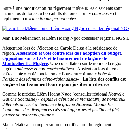
Suite à une modification du règlement intérieur, les dissidents sont
maintenus de force au bercail. Ils dénoncent un «
coup ba
s » et
répliquent par «
une fronde permanente
« .
Jean-Luc Mélenchon et Liêm Hoang Ngoc conseiller régional NGS
Abstention lors de l’élection de Carole Delga à la présidence de
région.
Abstention et vote contre lors de l’adoption du budget
.
Opposition sur la LGV et le financement de la gare de
Montpellier-La Mogère
. Une consultation sur le nom de la région
jugée «
onéreuse et non représentative
« . Abstention lors du vote
« Occitanie » et dénonciation de l’ouverture d’une «
boite de
Pandore des identités ethno-régionalistes
« .
La liste des conflits est
longue et suffisamment lourde pour justifier un divorce
.
Comme le précise, Liêm Hoang Ngoc (conseiller régional
Nouvelle
Gauche Socialiste
) «
depuis le début de la mandature, de nombreux
différents divisent à l’évidence le groupe Nouveau Monde En
Commun…des divergences clés sont apparues et justifiaient (de)
former un nouveau groupe ».
Mais c’était sans compter sur une modification du règlement