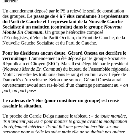
intérieur.
Un amendement déposé par le PS a relevé le seuil de constitution
des groupes.
Le passage de 4 à 7 élus condamne 3 représentants
du Parti de Gauche et 1 représentant de la Nouvelle Gauche
Socialiste à un maintien (contraint) dans le groupe
Nouveau
Monde En Commun
.
Un groupe hétéroclite composé
d’Ecologistes, d’élus du Partit Occitan, du Front de Gauche, de la
Nouvelle Gauche Socialiste et du Parti de Gauche.
Pour les dissidents aucun doute. Gérard Onesta est derrière le
verrouillage
. L’amendement a été déposé par le groupe Socialiste
Républicain et Citoyen (SRC). Mais il est téléguidé par le président
(
Nouveau Monde En Commun
) du bureau de l’assemblée régionale.
Motif : remettre les trublions dans le rang et en finir avec l’épée de
Damoclès d’un schisme. Selon une source, Gérard Onesta aurait
ouvertement avoué son ras-le-bol d’un chantage permanent au «
on
part, on part pas
« .
Le cadenas de 7 élus (pour constituer un groupe) est censé
assainir la situation
.
Un proche de Carole Delga nuance le tableau : «
de toute manière,
ils n’avaient pas les 4 pour monter le groupe avant la modification
du règlement intérieur.
Ils ont fait une pression terrible sur une
personne pour qu’elle les suive mais elle ne souhaitait pas quitter