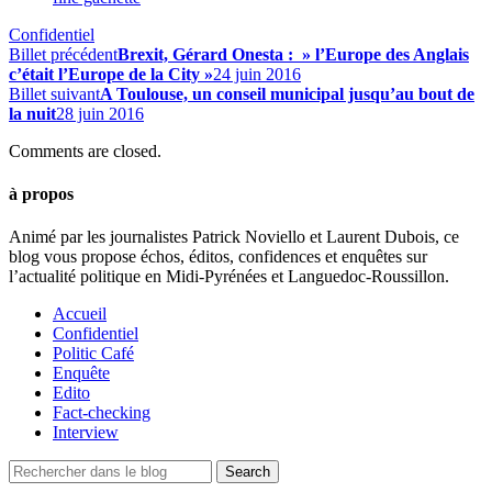
Confidentiel
Billet précédent
Brexit, Gérard Onesta : » l’Europe des Anglais
c’était l’Europe de la City »
24 juin 2016
Billet suivant
A Toulouse, un conseil municipal jusqu’au bout de
la nuit
28 juin 2016
Comments are closed.
à propos
Animé par les journalistes Patrick Noviello et Laurent Dubois, ce
blog vous propose échos, éditos, confidences et enquêtes sur
l’actualité politique en Midi-Pyrénées et Languedoc-Roussillon.
Accueil
Confidentiel
Politic Café
Enquête
Edito
Fact-checking
Interview