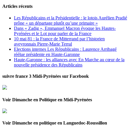
Articles récents
Les Républicains et la Présidentielle : le lotois Aurélien Pradié
prône « un départage plutôt qu’une primaire »
Dans « Zadig », Emmanuel Macron évoque les Hautes-
Pyrénées et le Lot pour parler de la France
10 mai 81 : la France de Mitterrand par l’historien
aveyronnais Pierre-Marie Terral
Elections internes Les Républicains : Laurence Arribagé
réélue présidente en Haute-Garonne
Haute-Garonne : les alliances avec En Marche au cœur de la
nouvelle présidence des Républicains
suivre france 3 Midi-Pyrénées sur Facebook
Voir Dimanche en Politique en Midi-Pyrénées
Voir Dimanche en politique en Languedoc-Roussillon