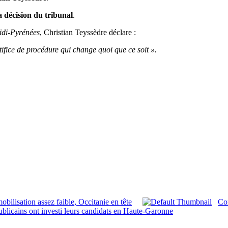
 décision du tribunal
.
idi-Pyrénées
, Christian Teyssèdre déclare :
rtifice de procédure qui change quoi que ce soit ».
obilisation assez faible, Occitanie en tête
Con
ublicains ont investi leurs candidats en Haute-Garonne