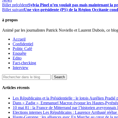
News
Billet précédent
Sylvia Pinel n’en voulait pas mais maintenant la pr
Billet suivant
Une vice-présidente (PS) de la Région Occitanie co
à propos
Animé par les journalistes Patrick Noviello et Laurent Dubois, ce blo
Accueil
Confidentiel
Politic Café
Enquête
Edito
Fact-checking
Interview
Articles récents
Les Républicains et la Présidentielle : le lotois Aurélien Pradié
Dans « Zadig », Emmanuel Macron évoque les Hautes-Pyrénées e
10 mai 81 : la France de Mitterrand par l’historien aveyronnais 
Elections internes Les Républicains : Laurence Arribagé réélu
Haute-Garonne : les alliances avec En Marche au cœur de la no