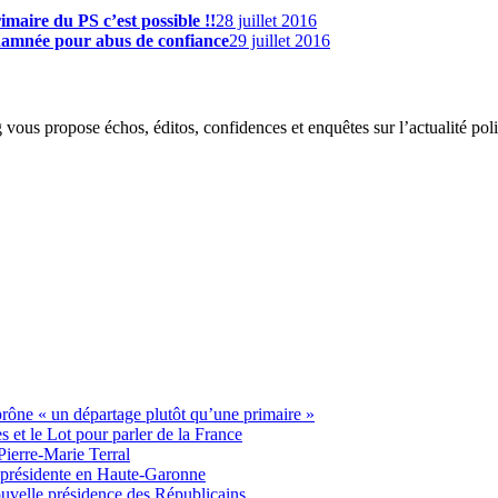
imaire du PS c’est possible !!
28 juillet 2016
ndamnée pour abus de confiance
29 juillet 2016
g vous propose échos, éditos, confidences et enquêtes sur l’actualité p
 prône « un départage plutôt qu’une primaire »
t le Lot pour parler de la France
Pierre-Marie Terral
e présidente en Haute-Garonne
uvelle présidence des Républicains