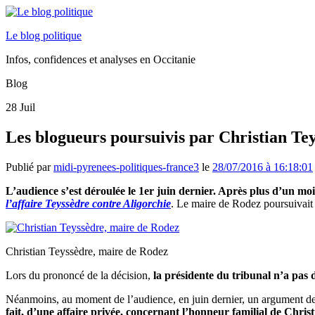
Le blog politique
Infos, confidences et analyses en Occitanie
Blog
28
Juil
Les blogueurs poursuivis par Christian Tey
Publié par
midi-pyrenees-politiques-france3
le
28/07/2016 à 16:18:01
L’audience s’est déroulée le 1er juin dernier. Après plus d’un moi
l’affaire Teyssèdre contre Aligorchie
. Le maire de Rodez poursuivai
Christian Teyssèdre, maire de Rodez
Lors du prononcé de la décision,
la présidente du tribunal n’a pas d
Néanmoins, au moment de l’audience, en juin dernier, un argument de
fait, d’une affaire privée, concernant l’honneur familial de Chris