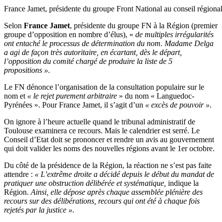
France Jamet, présidente du groupe Front National au conseil régiona
Selon
France Jamet
, présidente du groupe FN à la Région (premier
groupe d’opposition en nombre d’élus), «
de multiples irrégularités
ont entaché le processus de détermination du nom. Madame Delga
a agi de façon très autoritaire, en écartant, dès le départ,
l’opposition du comité chargé de produire la liste de 5
propositions »
.
Le FN dénonce l’organisation de la consultation populaire sur le
nom et
« le rejet purement arbitraire
» du nom « Languedoc-
Pyrénées ». Pour France Jamet, il s’agit d’un
« excès de pouvoir »
.
On ignore à l’heure actuelle quand le tribunal administratif de
Toulouse examinera ce recours. Mais le calendrier est serré. Le
Conseil d’Etat doit se prononcer et rendre un avis au gouvernement
qui doit valider les noms des nouvelles régions avant le 1er octobre.
Du côté de la présidence de la Région, la réaction ne s’est pas faite
attendre :
« L’extrême droite a décidé depuis le début du mandat de
pratiquer une obstruction délibérée et systématique,
indique la
Région.
Ainsi, elle dépose après chaque assemblée plénière des
recours sur des délibérations, recours qui ont été à chaque fois
rejetés par la justice »
.