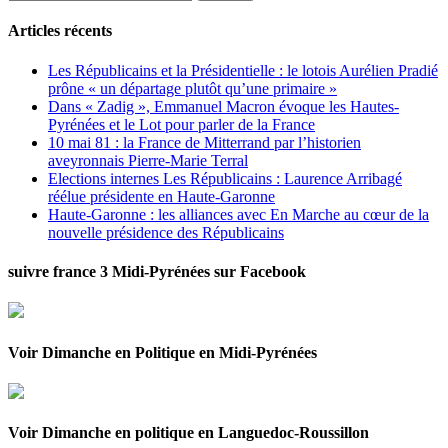
Articles récents
Les Républicains et la Présidentielle : le lotois Aurélien Pradié
prône « un départage plutôt qu’une primaire »
Dans « Zadig », Emmanuel Macron évoque les Hautes-
Pyrénées et le Lot pour parler de la France
10 mai 81 : la France de Mitterrand par l’historien
aveyronnais Pierre-Marie Terral
Elections internes Les Républicains : Laurence Arribagé
réélue présidente en Haute-Garonne
Haute-Garonne : les alliances avec En Marche au cœur de la
nouvelle présidence des Républicains
suivre france 3 Midi-Pyrénées sur Facebook
Voir Dimanche en Politique en Midi-Pyrénées
Voir Dimanche en politique en Languedoc-Roussillon