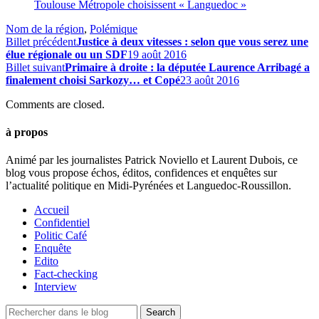
Toulouse Métropole choisissent « Languedoc »
Nom de la région
,
Polémique
Billet précédent
Justice à deux vitesses : selon que vous serez une
élue régionale ou un SDF
19 août 2016
Billet suivant
Primaire à droite : la députée Laurence Arribagé a
finalement choisi Sarkozy… et Copé
23 août 2016
Comments are closed.
à propos
Animé par les journalistes Patrick Noviello et Laurent Dubois, ce
blog vous propose échos, éditos, confidences et enquêtes sur
l’actualité politique en Midi-Pyrénées et Languedoc-Roussillon.
Accueil
Confidentiel
Politic Café
Enquête
Edito
Fact-checking
Interview