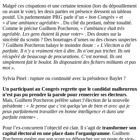
Malgré ces crispations et une certaine tension (lors du dépouillement
ou avant le vote), les deux parties en présence dressent un tableau
positif. Un parlementaire PRG parle d’un «
bon Congrès
» et
«
d’une ambiance agréable
« . Du côté du perdant, même tonalité.
Comme le précise Guilhem Porcheron, «
l’ambiance était très
agréable. Les gens étaient là pour voter
« . Des doutes sur la
sincérité du scrutin ? Des bourrages d’urnes ou des choses suspectes
? Guilhem Porcheron balaye le moindre doute :
« L’élection a été
parfaite. Il n’y a vraiment rien à dire. Ils n’ont pas tricher. Ils ont
récupéré de beaucoup de procurations. C’est normal. Ils ont
simplement fait le boulot. Ils disposaient des fichiers militants et pas
moi ».
Sylvia Pinel : rupture ou continuité avec la présidence Baylet ?
Un participant au Congrès regrette que le candidat malheureux
n’est pas pu prendre la parole pour remercier ses électeurs
.
Mais, Guilhem Porcheron préfère saluer l’élection de la nouvelle
présidente : «
Je pense que c’est quelqu’un de bien et avec qui je
peux parfaitement travailler en bonne intelligence et dans une
parfaite entente
« .
Pour l’ex-concurrent l’objectif est clair. Il s’agit de
transformer son
capital électoral en une place dans l’organigramme
. Guilhem
Porcheron espère que son score va déboucher sur un poste de vice-