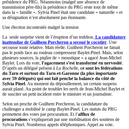
présidence du PRG. Néanmoins (malgré une absence de
transmission père-fils) la présidence du PRG reste tout de même
dans la « famille ». Sylvia Pinel était une candidate « naturelle » et
sa désignation n’est absolument pas étonnante.
Une élection incontestée malgré la tension
La seule surprise vient de l’éruption d’un trublion.
La candidature
inattendue de Guilhem Porcheron a secoué le cocotier
. Une
secousse toute relative. Mais réelle. Guilhem Porcheron ne faisait
pas le poids face au rouleau compresseur Baylet-Pinel. Mais, selon
plusieurs sources, la piqûre de « moustique » a agacé Jean-Michel
Baylet. Lors du vote,
l’agacement s’est transformé en nervosité
.
D’après un délégué présent à
La Rochelle
,
ce sont les fédérations
du Tarn et surtout du Tarn-et-Garonne (la plus importante
avec 59 délégués) qui ont fait penché la balance du côté de
Sylvia Pinel
. Au moment du dépouillement, un certain suspens
aurait plané. Au point de troubler les nerfs de Jean-Michel Baylet et
de susciter un petit incident entre le ministre et un journaliste.
Selon un proche de Guilhem Porcheron, la candidature du
challenger a mobilisé le camp Baylet-Pinel. Les statuts du PRG
permettent des votes par procuration. Et l’
afflux de
procurations
s’expliquerait par une mobilisation des soutiens de
Sylvia Pinel. Nombreux appels téléphoniques. Appel au vote.