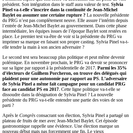
président. Son intégration dans le staff aura valeur de test.
Sylvia
Pinel va-t-elle s’inscrire dans la continuité de Jean-Michel
Baylet ou assumer une certaine rupture ?
La nouvelle présidente
du PRG n’est pas complètement neuve. Elle assure l’intérim depuis
l’entrée de Jean-Michel Baylet au gouvernement. Dans cette phase
intermédiaire, les équipes issues de l’époque Baylet sont restées en
place. Le premier test va-être de voir si la présidente du PRG va
imprimer sa marque en faisant son propre casting. Sylvia Pinel va-t-
elle tendre la main à son ancien adversaire ?
Le second test sera beaucoup plus politique et peut même devenir
polémique. En novembre prochain, le PRG va devoir se prononcer
sur sa ligne par rapport à la présidentielle de 2017.
Parmi les 35%
d’électeurs de Guilhem Porcheron, on trouve des délégués qui
plaident pour une autonomie par rapport au PS
.
L’adversaire
de Sylvia Pinel a même fait campagne pour un candidat PRG
face au candidat PS en 2017
. Cette ligne politique va-t-elle se
dissoudre dans la désignation de Sylvia Pinel ? La nouvelle
présidente du PRG va-t-elle entendre une partie des voies de son
parti ?
Après le
Congrès
consacrant son élection, Sylvia Pinel a partagé un
plateau de fruits de mer avec Jean-Michel Baylet. Cet épisode
gastronomique rappelle une évidence. Une élection marque un
nouveau début mais pas forcemment une fin. Le vieux