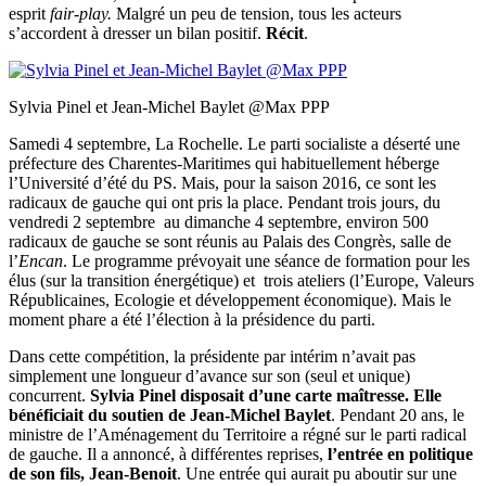
esprit
fair-play.
Malgré un peu de tension, tous les acteurs
s’accordent à dresser un bilan positif.
Récit
.
Sylvia Pinel et Jean-Michel Baylet @Max PPP
Samedi 4 septembre, La Rochelle. Le parti socialiste a déserté une
préfecture des Charentes-Maritimes qui habituellement héberge
l’Université d’été du PS. Mais, pour la saison 2016, ce sont les
radicaux de gauche qui ont pris la place. Pendant trois jours, du
vendredi 2 septembre au dimanche 4 septembre, environ 500
radicaux de gauche se sont réunis au Palais des Congrès, salle de
l’
Encan
. Le programme prévoyait une séance de formation pour les
élus (sur la transition énergétique) et trois ateliers (l’Europe, Valeurs
Républicaines, Ecologie et développement économique). Mais le
moment phare a été l’élection à la présidence du parti.
Dans cette compétition, la présidente par intérim n’avait pas
simplement une longueur d’avance sur son (seul et unique)
concurrent.
Sylvia Pinel disposait d’une carte maîtresse. Elle
bénéficiait du soutien de Jean-Michel Baylet
. Pendant 20 ans, le
ministre de l’Aménagement du Territoire a régné sur le parti radical
de gauche. Il a annoncé, à différentes reprises,
l’entrée en politique
de son fils, Jean-Benoit
. Une entrée qui aurait pu aboutir sur une