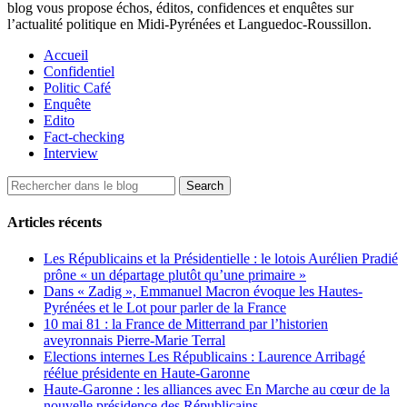
blog vous propose échos, éditos, confidences et enquêtes sur
l’actualité politique en Midi-Pyrénées et Languedoc-Roussillon.
Accueil
Confidentiel
Politic Café
Enquête
Edito
Fact-checking
Interview
Articles récents
Les Républicains et la Présidentielle : le lotois Aurélien Pradié
prône « un départage plutôt qu’une primaire »
Dans « Zadig », Emmanuel Macron évoque les Hautes-
Pyrénées et le Lot pour parler de la France
10 mai 81 : la France de Mitterrand par l’historien
aveyronnais Pierre-Marie Terral
Elections internes Les Républicains : Laurence Arribagé
réélue présidente en Haute-Garonne
Haute-Garonne : les alliances avec En Marche au cœur de la
nouvelle présidence des Républicains