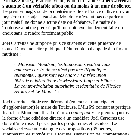
Nicolas Sarkozy, François Fillon, Bruno Le Maire ?
Joël Carreiras
s’attaque à un véritable tabou ou du moins à un mur de silence
.
Le premier magistrat de la quatrième ville de France cultive un vrai
mystère sur le sujet. Jean-Luc Moudenc n’exclut pas de parler un
jour mais il ne donne aucune date ou échéance. Le maire de
Toulouse a même précisé qu’il pourrait éventuellement faire un
choix sans le rendre forcément public.
Joel Carreiras ne supporte plus ce suspens et cette prudence de
sioux. Dans une lettre publique, l’élu municipal appelle à la fin du
mutisme :
«
Monsieur Moudenc, les toulousains veulent vous
entendre car Toulouse n’est pas une République
autonome…quels sont vos choix ? La révolution
libérale et inégalitaire de Messieurs Juppé et Fillon ?
La contre-révolution autoritaire et identitaire de Nicolas
Sarkozy et Le Maire ? »
Joel Carreiras côtoie régulièrement (en conseil municipal et
d’agglomération) le maire de Toulouse. L’élu PS connait et pratique
Jean-Luc Moudenc. Il sait qu’un «
coming out
» ne prendra jamais
la forme d’une adhésion directe à un candidat. Joël Carreiras use
donc d’une ruse. Il passe par les programmes et les idées. Le
socialiste dresse un catalogue des propositions (35 heures,
suppression de l’impôt sur la fortune, suspension de l’immigration)