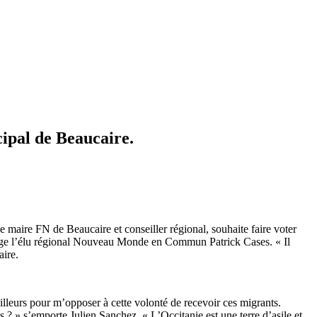
ipal de Beaucaire.
aire FN de Beaucaire et conseiller régional, souhaite faire voter
insurge l’élu régional Nouveau Monde en Commun Patrick Cases. « Il
aire.
ailleurs pour m’opposer à cette volonté de recevoir ces migrants.
 ? » s’emporte Julien Sanchez. « L’Occitanie est une terre d’asile et