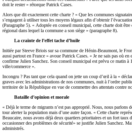
doit le rester » rétorque Patrick Cases.
Alors que dit exactement cette charte ? « Que les communes signataire
s’engagent à utiliser tous les moyens légaux afin d’obtenir l’évacuati
(Paragraphe 5). « Adoptée en conseil municipal, cette charte doit êtr
régional dans lequel la commune a son siège » (paragraphe 8).
La crainte de l’effet tache d’huile
Initiée par Steeve Briois sur sa commune de Hénin-Beaumont, le Fron
aussi partout en France » avoue Patrick Cases. « Je ne sais pas où e
confirme Julien Sanchez. Son conseil municipal est prévu ce matin à 10h
ville/commerce ».
Incongru ? Pas tant que cela quand on jette un coup d’œil à la « déclar
graves avec les administrations de nos communes, nuit à l’ordre public
territoire de la République en vue de commettre des attentats contre nos
Bataille d’opinion et morale
« Déjà le terme de migrants n’est pas approprié. Nous, nous parlons 
tour alerter la population mais d’une autre façon. « Cette charte représe
Beaucaire, nous avons déjà deux quartiers prioritaires et un fort taux
occasionner des problèmes de sécurité» se justifie Julien Sanchez. Mai
administrés.