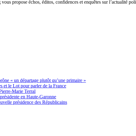
g vous propose échos, éditos, confidences et enquêtes sur l’actualité p
 prône « un départage plutôt qu’une primaire »
t le Lot pour parler de la France
Pierre-Marie Terral
e présidente en Haute-Garonne
uvelle présidence des Républicains