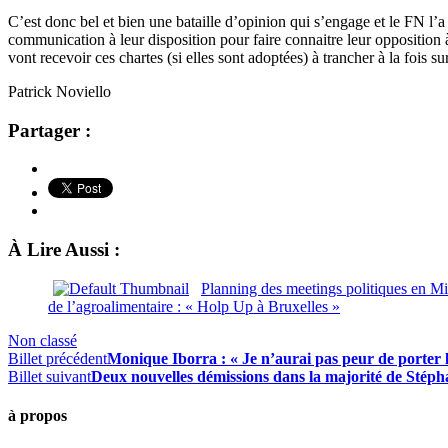
C’est donc bel et bien une bataille d’opinion qui s’engage et le FN l’
communication à leur disposition pour faire connaitre leur opposition à 
vont recevoir ces chartes (si elles sont adoptées) à trancher à la fois su
Patrick Noviello
Partager :
À Lire Aussi :
Planning des meetings politiques en M
de l’agroalimentaire : « Holp Up à Bruxelles »
Non classé
Billet précédent
Monique Iborra : « Je n’aurai pas peur de porte
Billet suivant
Deux nouvelles démissions dans la majorité de Stép
à propos