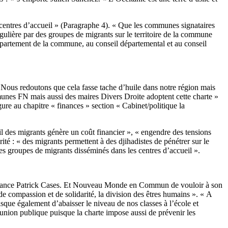
 centres d’accueil » (Paragraphe 4). « Que les communes signataires
gulière par des groupes de migrants sur le territoire de la commune
département de la commune, au conseil départemental et au conseil
ous redoutons que cela fasse tache d’huile dans notre région mais
munes FN mais aussi des maires Divers Droite adoptent cette charte »
ure au chapitre « finances » section « Cabinet/politique la
eil des migrants génère un coût financier », « engendre des tensions
té : « des migrants permettent à des djihadistes de pénétrer sur le
 les groupes de migrants disséminés dans les centres d’accueil ».
 » nuance Patrick Cases. Et Nouveau Monde en Commun de vouloir à son
e de compassion et de solidarité, la division des êtres humains ». « A
sque également d’abaisser le niveau de nos classes à l’école et
éunion publique puisque la charte impose aussi de prévenir les