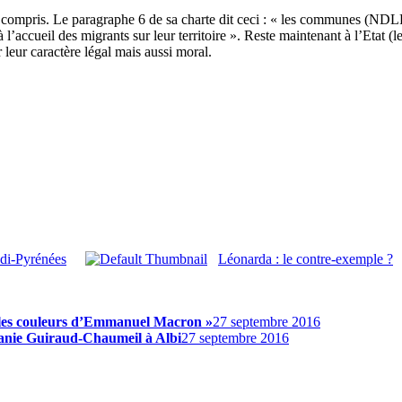
a compris. Le paragraphe 6 de sa charte dit ceci : « les communes (NDLR 
l’accueil des migrants sur leur territoire ». Reste maintenant à l’Etat (l
r leur caractère légal mais aussi moral.
idi-Pyrénées
Léonarda : le contre-exemple ?
r les couleurs d’Emmanuel Macron »
27 septembre 2016
hanie Guiraud-Chaumeil à Albi
27 septembre 2016