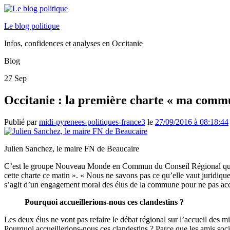
Le blog politique
Infos, confidences et analyses en Occitanie
Blog
27
Sep
Occitanie : la première charte « ma commu
Publié par
midi-pyrenees-politiques-france3
le
27/09/2016 à 08:18:44
Julien Sanchez, le maire FN de Beaucaire
C’est le groupe Nouveau Monde en Commun du Conseil Régional qui a ti
cette charte ce matin ». « Nous ne savons pas ce qu’elle vaut juridiqu
s’agit d’un engagement moral des élus de la commune pour ne pas acc
Pourquoi accueillerions-nous ces clandestins ?
Les deux élus ne vont pas refaire le débat régional sur l’accueil des m
Pourquoi accueillerions-nous ces clandestins ? Parce que les amis soci