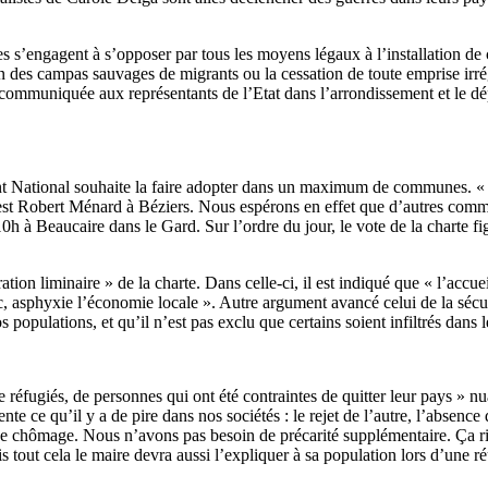
s s’engagent à s’opposer par tous les moyens légaux à l’installation de
on des campas sauvages de migrants ou la cessation de toute emprise irré
e communiquée aux représentants de l’Etat dans l’arrondissement et le 
t National souhaite la faire adopter dans un maximum de communes. « N
n est Robert Ménard à Béziers. Nous espérons en effet que d’autres com
 à Beaucaire dans le Gard. Sur l’ordre du jour, le vote de la charte fig
ation liminaire » de la charte. Dans celle-ci, il est indiqué que « l’accu
, asphyxie l’économie locale ». Autre argument avancé celui de la sécuri
 populations, et qu’il n’est pas exclu que certains soient infiltrés dans
de réfugiés, de personnes qui ont été contraintes de quitter leur pays
nte ce qu’il y a de pire dans nos sociétés : le rejet de l’autre, l’absenc
 de chômage. Nous n’avons pas besoin de précarité supplémentaire. Ça ri
s tout cela le maire devra aussi l’expliquer à sa population lors d’une r