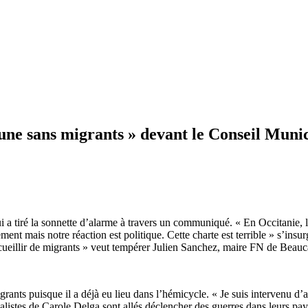
ne sans migrants » devant le Conseil Munic
ré la sonnette d’alarme à travers un communiqué. « En Occitanie, le m
ement mais notre réaction est politique. Cette charte est terrible » s’
ueillir de migrants » veut tempérer Julien Sanchez, maire FN de Beauc
igrants puisque il a déjà eu lieu dans l’hémicycle. « Je suis intervenu d’
alistes de Carole Delga sont allés déclencher des guerres dans leurs pays