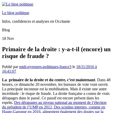
Le blog politique
Infos, confidences et analyses en Occitanie
Blog
18
Nov
Primaire de la droite : y-a-t-il (encore) un
risque de fraude ?
Publié par
midi-pyrenees-politiques-france3
le
18/11/2016 à
16:41:07
La primaire de la droite et du centre, c’est maintenant
. Dans 48
heures, ce dimanche 20 novembre, les bureaux de vote vont ouvrir.
La principale inconnue est la mobilisation. Mais il existe une autre
incertitude : le risque de fraude. La droite française a connu de vrais
dérapages dans le passé. Ce passif est encore présent dans les
esprits.
Des dérapages au niveau national au moment de l’élection
du président de l’UMP en 2012
.
Des scrutins internes, comme en
Haute-Garonne en 2016, alimentent également des doutes sur la