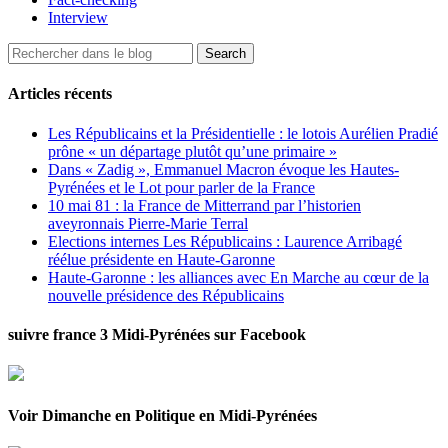
Interview
Articles récents
Les Républicains et la Présidentielle : le lotois Aurélien Pradié
prône « un départage plutôt qu’une primaire »
Dans « Zadig », Emmanuel Macron évoque les Hautes-
Pyrénées et le Lot pour parler de la France
10 mai 81 : la France de Mitterrand par l’historien
aveyronnais Pierre-Marie Terral
Elections internes Les Républicains : Laurence Arribagé
réélue présidente en Haute-Garonne
Haute-Garonne : les alliances avec En Marche au cœur de la
nouvelle présidence des Républicains
suivre france 3 Midi-Pyrénées sur Facebook
Voir Dimanche en Politique en Midi-Pyrénées