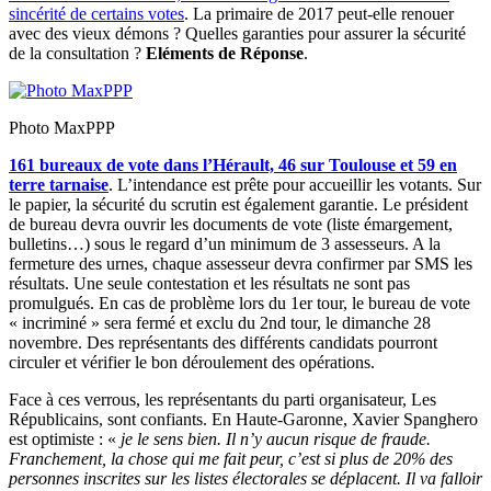
sincérité de certains votes
. La primaire de 2017 peut-elle renouer
avec des vieux démons ? Quelles garanties pour assurer la sécurité
de la consultation ?
Eléments de Réponse
.
Photo MaxPPP
161 bureaux de vote dans l’Hérault, 46 sur Toulouse et 59 en
terre tarnaise
. L’intendance est prête pour accueillir les votants. Sur
le papier, la sécurité du scrutin est également garantie. Le président
de bureau devra ouvrir les documents de vote (liste émargement,
bulletins…) sous le regard d’un minimum de 3 assesseurs. A la
fermeture des urnes, chaque assesseur devra confirmer par SMS les
résultats. Une seule contestation et les résultats ne sont pas
promulgués. En cas de problème lors du 1er tour, le bureau de vote
« incriminé » sera fermé et exclu du 2nd tour, le dimanche 28
novembre. Des représentants des différents candidats pourront
circuler et vérifier le bon déroulement des opérations.
Face à ces verrous, les représentants du parti organisateur, Les
Républicains, sont confiants. En Haute-Garonne, Xavier Spanghero
est optimiste : «
je le sens bien. Il n’y aucun risque de fraude.
Franchement, la chose qui me fait peur, c’est si plus de 20% des
personnes inscrites sur les listes électorales se déplacent. Il va falloir