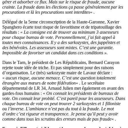
gérer et adsorber ce flux. Mais sur le risque de fraude, aucune
crainte. La fraude dans les élections ça passe généralement par les
procurations et là les procurations sont interdites
« .
Délégué de la 5eme circonscription de la Haute-Garonne, Xavier
Spanghero écarte tout risque de favoritisme et de tripatouillage des
résultats : «
La consigne est de trouver au minimum 3 assesseurs
pour chaque bureau de vote. Personnellement, j’ai fait appel à
toutes mes connaissances. Il y a des sarkozystes, des juppéistes et
des bénévoles. Les assesseurs sont mixtes. C’est une garantie.
Impossible de favoriser un candidat dans ces conditions ».
Dans le Tarn, le président de Les Républicains, Bernard Carayon
rejette toute idée de triche. Et pas simplement pour des raisons
d’organisation. Le (très) sarkozyste maire de Lavaur déclare :
«
aucun risque, aucune menace. C’est une question totalement
étrangère aux mœurs de notre fédération
« . Le secrétaire
départemental de LR 34, Arnaud Julien met également en avant des
gardes-fous humains : «
On connait les présidents de bureaux de
vote. On connait leur probité. C’est pareil pour les assesseurs. Dans
chaque bureau de vote on peut trouver 2 sarkozystes et 1 filloniste
ou l’inverse. L’ambiance n’est pas du tout à la fraude. Le mot
d’ordre c’est rigueur et transparence. Je pense qu’il peut y avoir
comme dans tous les scrutins des erreurs mais de pas fraude
« .