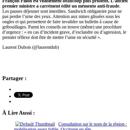
François Fillon est visiblement beaucoup plus prudent. L’ancien
premier ministre a carrément édité un mémento anti-fraude
.
Les pauses déjeuner sont interdites. Sandwich obligatoire pour ne
pas perdre l’urne des yeux. Attention aux mines glissées sous les
ongles et qui permettent de faire invalider un bulletin à cause de
gribouillages. Parmi les conseils on trouve (même) une procédure
d’urgence : « en cas d’incident grave, d’esclandre ou d’agression, le
premier réflexe doit être de mettre l’urne en sécurité ».
Laurent Dubois (@laurentdub)
Partager :
À Lire Aussi :
Consultation sur le nom de la région :
mobilisation assez faible, Occitanie en tête