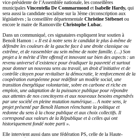
vice-présidente de l’Assemblée nationale, les conseillères
municipales
Vincentella De Commarmond
et
Isabelle Hardy,
qui
sera aussi la candidate socialiste sur la 3ème circonscription aux
législatives ; la conseillère départementale
Christine Stébenet
ou
encore le maire de Ramonville
Christophe Lubac
.
Dans un communiqué, ces signataires expliquent leur soutien à
Benoît Hamon :
« Il est à notre sens le candidat le plus à-même de
défendre les couleurs de la gauche face à une droite classique ou
extrême, et de rassembler au sein même de notre famille. (…) Son
projet a le mérite d’être offensif et innovant sur bien des aspects : un
revenu universel d’existence pour éradiquer la pauvreté et surtout
pour donner un nouveau sens au travail, un droit d’initiative et de
contrôle citoyen pour revitaliser la démocratie, le renforcement de la
coopération européenne pour redéfinir un modèle social, une
transition énergétique volontariste, sobre en carbone et riche en
emplois, une adaptation de la puissance publique pour répondre
aux attentes de nos concitoyens et aux nouveaux besoins engendrés
par une société en pleine mutation numérique… A notre sens, le
projet présenté par Benoît Hamon réenchante la politique et
redonne du sens à la chose publique et aux choix collectifs. Il
correspond aux valeurs de la République et à celles qui ont
historiquement fondé notre parti »
.
Elle intervient aussi dans une fédération PS, celle de la Haute-