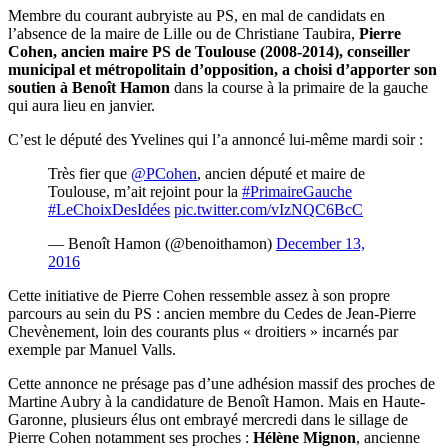
Membre du courant aubryiste au PS, en mal de candidats en
l’absence de la maire de Lille ou de Christiane Taubira,
Pierre
Cohen, ancien maire PS de Toulouse (2008-2014), conseiller
municipal et métropolitain d’opposition, a choisi d’apporter son
soutien à Benoît Hamon
dans la course à la primaire de la gauche
qui aura lieu en janvier.
C’est le député des Yvelines qui l’a annoncé lui-même mardi soir :
Très fier que
@PCohen
, ancien député et maire de
Toulouse, m’ait rejoint pour la
#PrimaireGauche
#LeChoixDesIdées
pic.twitter.com/vIzNQC6BcC
— Benoît Hamon (@benoithamon)
December 13,
2016
Cette initiative de Pierre Cohen ressemble assez à son propre
parcours au sein du PS : ancien membre du Cedes de Jean-Pierre
Chevènement, loin des courants plus « droitiers » incarnés par
exemple par Manuel Valls.
Cette annonce ne présage pas d’une adhésion massif des proches de
Martine Aubry à la candidature de Benoît Hamon. Mais en Haute-
Garonne, plusieurs élus ont embrayé mercredi dans le sillage de
Pierre Cohen notamment ses proches :
Hélène Mignon
, ancienne