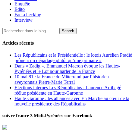
Enquête
Edito
Fact-checking
Interview
Articles récents
Les Républicains et la Présidentielle : le lotois Aurélien Pradié
prône « un départage plutôt qu’une primaire »
Dans « Zadig », Emmanuel Macron évoque les Hautes-
Pyrénées et le Lot pour parler de la France
10 mai 81 : la France de Mitterrand par l’historien
aveyronnais Pierre-Marie Terral
Elections internes Les Républicains : Laurence Arribagé
réélue présidente en Haute-Garonne
Haute-Garonne : les alliances avec En Marche au cœur de la
nouvelle présidence des Républicains
suivre france 3 Midi-Pyrénées sur Facebook