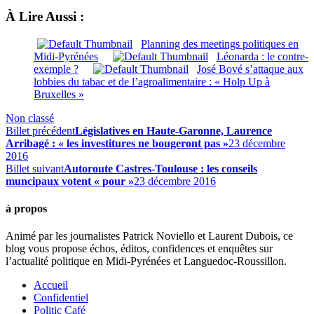
À Lire Aussi :
Planning des meetings politiques en
Midi-Pyrénées
Léonarda : le contre-
exemple ?
José Bové s’attaque aux
lobbies du tabac et de l’agroalimentaire : « Holp Up à
Bruxelles »
Non classé
Billet précédent
Législatives en Haute-Garonne, Laurence
Arribagé : « les investitures ne bougeront pas »
23 décembre
2016
Billet suivant
Autoroute Castres-Toulouse : les conseils
muncipaux votent « pour »
23 décembre 2016
à propos
Animé par les journalistes Patrick Noviello et Laurent Dubois, ce
blog vous propose échos, éditos, confidences et enquêtes sur
l’actualité politique en Midi-Pyrénées et Languedoc-Roussillon.
Accueil
Confidentiel
Politic Café