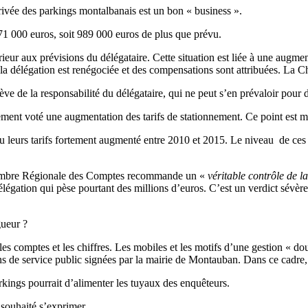
rivée des parkings montalbanais est un bon « business ».
 671 000 euros, soit 989 000 euros de plus que prévu.
érieur aux prévisions du délégataire. Cette situation est liée à une aug
0, la délégation est renégociée et des compensations sont attribuées. L
elève de la responsabilité du délégataire, qui ne peut s’en prévaloir po
alement voté une augmentation des tarifs de stationnement. Ce point est
 leurs tarifs fortement augmenté entre 2010 et 2015. Le niveau de ces au
Chambre Régionale des Comptes recommande un «
véritable contrôle de l
e délégation qui pèse pourtant des millions d’euros. C’est un verdict s
gueur ?
 les comptes et les chiffres. Les mobiles et les motifs d’une gestion « d
s de service public signées par la mairie de Montauban. Dans ce cadre, 
kings pourrait d’alimenter les tuyaux des enquêteurs.
souhaité s’exprimer.