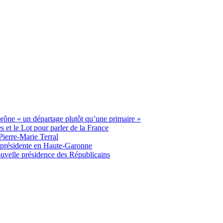
 prône « un départage plutôt qu’une primaire »
t le Lot pour parler de la France
Pierre-Marie Terral
e présidente en Haute-Garonne
uvelle présidence des Républicains