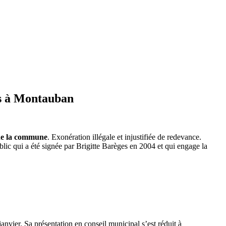
gs à Montauban
 de la commune
. Exonération illégale et injustifiée de redevance.
ic qui a été signée par Brigitte Barèges en 2004 et qui engage la
nvier. Sa présentation en conseil municipal s’est réduit à