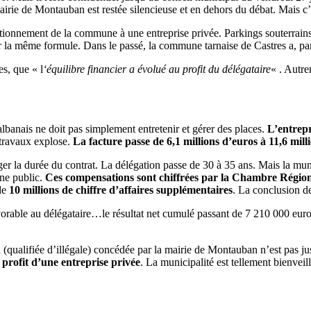
rie de Montauban est restée silencieuse et en dehors du débat. Mais c’est
ationnement de la commune à une entreprise privée. Parkings souterrains 
 la même formule. Dans le passé, la commune tarnaise de Castres a, par 
s, que « l
‘équilibre financier a évolué au profit du délégataire
« . Autre
anais ne doit pas simplement entretenir et gérer des places.
L’entrepr
 travaux explose.
La facture passe de 6,1 millions d’euros à 11,6 mill
 la durée du contrat. La délégation passe de 30 à 35 ans. Mais la muni
ne public.
Ces compensations sont chiffrées par la Chambre Région
 de
10 millions de chiffre d’affaires supplémentaires
. La conclusion d
vorable au délégataire…le résultat net cumulé passant de 7 210 000 eur
 (qualifiée d’illégale) concédée par la mairie de Montauban n’est pas jus
 profit d’une entreprise privée
. La municipalité est tellement bienveil