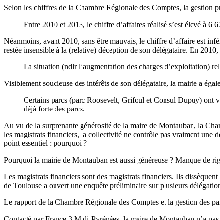
Selon les chiffres de la Chambre Régionale des Comptes, la gestion p
Entre 2010 et 2013, le chiffre d’affaires réalisé s’est élevé à 6
Néanmoins, avant 2010, sans être mauvais, le chiffre d’affaire est inf
restée insensible à la (relative) déception de son délégataire. En 201
La situation (ndlr l’augmentation des charges d’exploitation) r
Visiblement soucieuse des intérêts de son délégataire, la mairie a ég
Certains parcs (parc Roosevelt, Grifoul et Consul Dupuy) ont vu
déjà forte des parcs.
Au vu de la surprenante générosité de la maire de Montauban, la 
les magistrats financiers, la collectivité ne contrôle pas vraiment un
point essentiel : pourquoi ?
Pourquoi la mairie de Montauban est aussi généreuse ? Manque de ri
Les magistrats financiers sont des magistrats financiers. Ils dissèquent
de Toulouse a ouvert une enquête préliminaire sur plusieurs délégation
Le rapport de la Chambre Régionale des Comptes et la gestion des par
Contacté par France 3 Midi-Pyrénées, la maire de Montauban n’a pas 