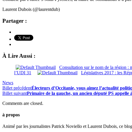
Laurent Dubois (@laurentdub)
Partager :
À Lire Aussi :
Consultation sur le nom de la région : m
l’UDI 31
Législatives 2017 : les Rép
News
Billet précédent
Électeurs d’Occitanie, vous aimez l’actualité politi
Billet suivant
Primaire de la gauche, un ancien député PS appelle à 
Comments are closed.
à propos
Animé par les journalistes Patrick Noviello et Laurent Dubois, ce blo