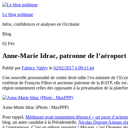
Le blog politique
Infos, confidences et analyses en Occitanie
Blog
02
Fév
Anne-Marie Idrac, patronne de l’aéroport
Publié par
Fabrice Valéry
le
02/02/2017 à 09:11:44
Une nouvelle personnalité de centre droit rallie l’ex-ministre de l’Ec
extérieur de François Fillon et ancienne patronne de la RATP, elle est
région notamment celles des opposants à la privatisation de la platefo
Anne-Marie Idrac (Photo : MaxPPP)
Pour rappel,
Médiapart avait notamment dénoncé « un pacte d’actionna
blog, un autre candidat à la Présidentielle,
Nicolas Dupont-Aignan réagi
à l’espionnage. C’est un pillage organisé ! Macron, c’est l’homme des m