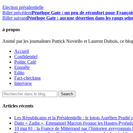
Election présidentielle
Billet précédent
Pénélope Gate : un peu de réconfort pour Françoi
Billet suivant
Pénélope Gate : aucune désertion dans les rangs selo
à propos
Animé par les journalistes Patrick Noviello et Laurent Dubois, ce blo
Accueil
Confidentiel
Politic Café
Enquête
Edito
Fact-checking
Interview
Articles récents
Les Républicains et la Présidentielle : le lotois Aurélien Pradié
Dans « Zadig », Emmanuel Macron évoque les Hautes-Pyrénées e
10 mai 81 : la France de Mitterrand par l’historien aveyronnais 