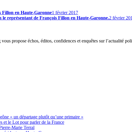
s Fillon en Haute-Garonne
1 février 2017
n le représentant de François Fillon en Haute-Garonne.
2 février 20
g vous propose échos, éditos, confidences et enquêtes sur l’actualité p
 prône « un départage plutôt qu’une primaire »
t le Lot pour parler de la France
Pierre-Marie Terral