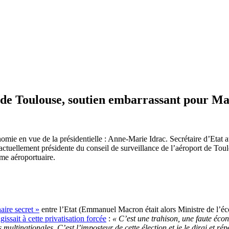
 de Toulouse, soutien embarrassant pour M
onomie en vue de la présidentielle : Anne-Marie Idrac. Secrétaire d’Etat
 actuellement présidente du conseil de surveillance de l’aéroport de To
rme aéroportuaire.
ire secret »
entre l’Etat (Emmanuel Macron était alors Ministre de l’éc
ssait à cette privatisation forcée
:
« C’est une trahison, une faute écon
ultinationales. C’est l’imposteur de cette élection et je le dirai et rép