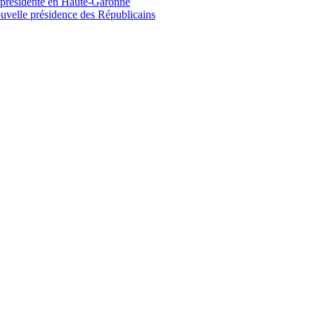
e présidente en Haute-Garonne
uvelle présidence des Républicains