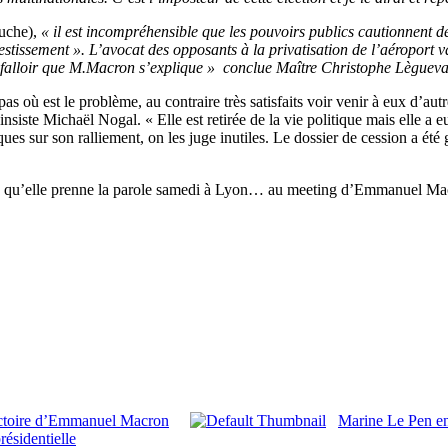
uche),
« il est incompréhensible que les pouvoirs publics cautionnent de 
vestissement ». L’avocat des opposants à la privatisation de l’aéroport 
 falloir que M.Macron s’explique » conclue Maître Christophe Lèguev
 est le problème, au contraire très satisfaits voir venir à eux d’autres
iste Michaël Nogal. « Elle est retirée de la vie politique mais elle a eu
ques sur son ralliement, on les juge inutiles. Le dossier de cession a é
évu qu’elle prenne la parole samedi à Lyon… au meeting d’Emmanuel Ma
ictoire d’Emmanuel Macron
Marine Le Pen en
résidentielle