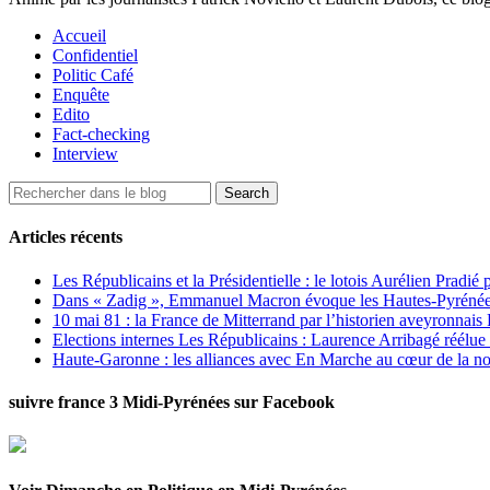
Accueil
Confidentiel
Politic Café
Enquête
Edito
Fact-checking
Interview
Articles récents
Les Républicains et la Présidentielle : le lotois Aurélien Pradié
Dans « Zadig », Emmanuel Macron évoque les Hautes-Pyrénées e
10 mai 81 : la France de Mitterrand par l’historien aveyronnais 
Elections internes Les Républicains : Laurence Arribagé réélu
Haute-Garonne : les alliances avec En Marche au cœur de la no
suivre france 3 Midi-Pyrénées sur Facebook