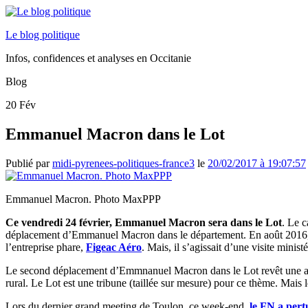
Le blog politique
Infos, confidences et analyses en Occitanie
Blog
20
Fév
Emmanuel Macron dans le Lot
Publié par
midi-pyrenees-politiques-france3
le
20/02/2017 à 19:07:57
Emmanuel Macron. Photo MaxPPP
Ce vendredi 24 février, Emmanuel Macron sera dans le Lot
. Le c
déplacement d’Emmanuel Macron dans le département. En août 2016,
l’entreprise phare,
Figeac Aéro
. Mais, il s’agissait d’une visite ministé
Le second déplacement d’Emmnanuel Macron dans le Lot revêt une autre
rural. Le Lot est une tribune (taillée sur mesure) pour ce thème. Mai
Lors du dernier grand meeting de Toulon, ce week-end,
le FN a pertu