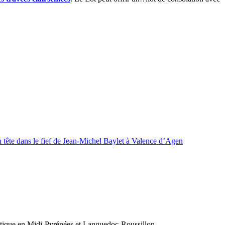
 tête dans le fief de Jean-Michel Baylet à Valence d’Agen
olitique en Midi-Pyrénées et Languedoc-Roussillon.