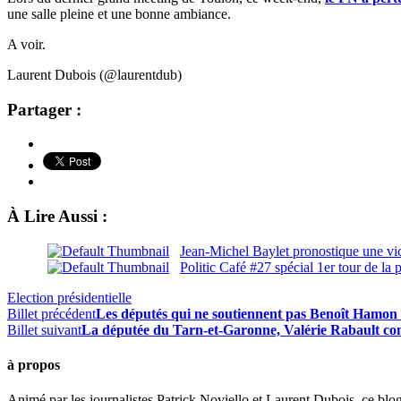
une salle pleine et une bonne ambiance.
A voir.
Laurent Dubois (@laurentdub)
Partager :
À Lire Aussi :
Jean-Michel Baylet pronostique une v
Politic Café #27 spécial 1er tour de la p
Election présidentielle
Billet précédent
Les députés qui ne soutiennent pas Benoît Hamon 
Billet suivant
La députée du Tarn-et-Garonne, Valérie Rabault cons
à propos
Animé par les journalistes Patrick Noviello et Laurent Dubois, ce blo