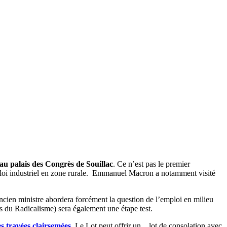
au palais des Congrès de Souillac
. Ce n’est pas le premier
mploi industriel en zone rurale. Emmanuel Macron a notamment visité
cien ministre abordera forcément la question de l’emploi en milieu
s du Radicalisme) sera également une étape test.
les travées clairsemées
. Le Lot peut offrir un…lot de consolation avec