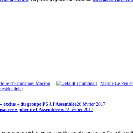
ictoire d’Emmanuel Macron
Marine Le Pen en
résidentielle
« exclus » du groupe PS à l’Assemblée
20 février 2017
acrée « pilier de l’Assemblée ».
22 février 2017
g vous propose échos, éditos, confidences et enquêtes sur l’actualité p