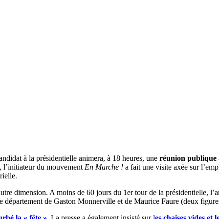
andidat à la présidentielle animera, à 18 heures, une
réunion publique 
 l’initiateur du mouvement
En Marche !
a fait une visite axée sur l’e
rielle.
 dimension. A moins de 60 jours du 1er tour de la présidentielle, l’an
s le département de Gaston Monnerville et de Maurice Faure (deux figure
rbé la « fête »
. La presse a également insisté sur
l
es chaises vides et 