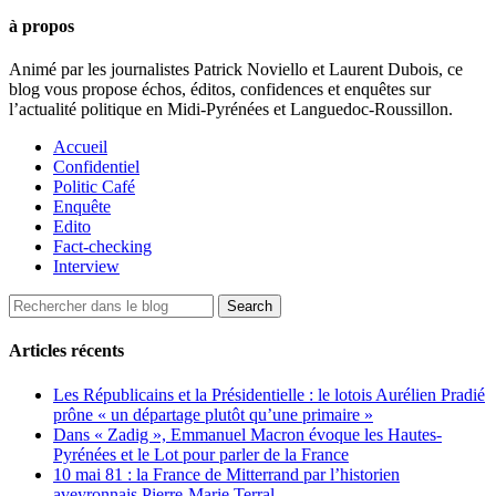
à propos
Animé par les journalistes Patrick Noviello et Laurent Dubois, ce
blog vous propose échos, éditos, confidences et enquêtes sur
l’actualité politique en Midi-Pyrénées et Languedoc-Roussillon.
Accueil
Confidentiel
Politic Café
Enquête
Edito
Fact-checking
Interview
Articles récents
Les Républicains et la Présidentielle : le lotois Aurélien Pradié
prône « un départage plutôt qu’une primaire »
Dans « Zadig », Emmanuel Macron évoque les Hautes-
Pyrénées et le Lot pour parler de la France
10 mai 81 : la France de Mitterrand par l’historien
aveyronnais Pierre-Marie Terral