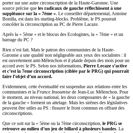
porter sur une autre circonscription de la Haute-Garonne. Une
source précise que
les radicaux de gauche réflechissent à une
suppléance sur la « 7ème »
. Le conseiller départemental, Antoine
Bonilla, est dans les starting-blocks. Problème, le PS pourrait
concéder la circonscription au PC de Pierre Lacaze.
Après la « 5ème » et le blocus des Ecologistes, la « 7ème » et un
barrage du PC ?
Rien n’est fait. Mais le patron des communistes de la Haute-
Garonne a une qualité non négligeable aux yeux des socialistes : il
est ouvertement anti-Mélenchon et il plaide depuis des mois pour un
accord avec le PS. Selon nos informations,
Pierre Lecaze s’active
et c’est la 7eme circonscription (ciblée par le PRG) qui pourrait
faire l’objet d’un accord.
Evidemment, cette éventualité est suspendue aux relations entre les
communistes et la
France Insoumise
de Jean-Luc Mélenchon. Pour
le moment, au niveau national, les deux composantes de « la gauche
de la gauche » forment un attelage. Mais les sirènes des législatives
peuvent être utiles au PS : fissurer le front commun en offrant des
circonscriptions.
Que ce soit sur la « 5ème ou la 7ème circonscription,
le PRG se
retrouve au milieu d’un jeu de billard à plusieurs bandes
. La