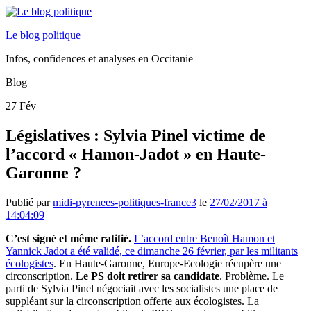
Le blog politique
Infos, confidences et analyses en Occitanie
Blog
27
Fév
Législatives : Sylvia Pinel victime de
l’accord « Hamon-Jadot » en Haute-
Garonne ?
Publié par
midi-pyrenees-politiques-france3
le
27/02/2017 à
14:04:09
C’est signé et même ratifié.
L’accord entre Benoît Hamon et
Yannick Jadot a été validé, ce dimanche 26 février, par les militants
écologistes
. En Haute-Garonne, Europe-Ecologie récupère une
circonscription.
Le PS doit retirer sa candidate
. Problème. Le
parti de Sylvia Pinel négociait avec les socialistes une place de
suppléant sur la circonscription offerte aux écologistes. La