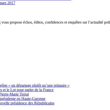
mars 2017
g vous propose échos, éditos, confidences et enquêtes sur l’actualité p
 prône « un départage plutôt qu’une primaire »
t le Lot pour parler de la France
Pierre-Marie Terral
e présidente en Haute-Garonne
uvelle présidence des Républicains