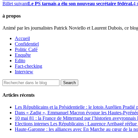
Billet suivant
Le PS tarnais a élu son nouveau secrétaire fédéral.
4 
à propos
Animé par les journalistes Patrick Noviello et Laurent Dubois, ce blo
Accueil
Confidentiel
Politic Café
Enquête
Edito
Fact-checking
Interview
Articles récents
Les Républicains et la Présidentielle : le lotois Aurélien Pradié
Dans « Zadig », Emmanuel Macron évoque les Hautes-Pyrénées e
10 mai 81 : la France de Mitterrand par l’historien aveyronnais 
Elections internes Les Républicains : Laurence Arribagé réélu
Haute-Garonne : les alliances avec En Marche au cœur de la no