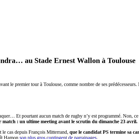
endra… au Stade Ernest Wallon à Toulouse
g avant le premier tour à Toulouse, comme nombre de ses prédécesseurs. 
craquer… Et pourtant aucun match de rugby n’y est programmé. Non, ce jo
 match : un ultime meeting avant le scrutin du dimanche 23 avril.
 le cas depuis François Mitterrand,
que le candidat PS termine sa c
noît Hamon
son plus gros contingent de parrainages
.