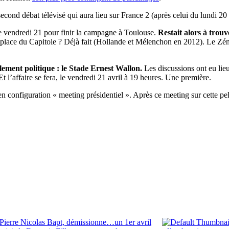
second débat télévisé qui aura lieu sur France 2 (après celui du lundi 2
 le vendredi 21 pour finir la campagne à Toulouse.
Restait alors à trouve
place du Capitole ? Déjà fait (Hollande et Mélenchon en 2012). Le Zénit
lement politique : le Stade Ernest Wallon.
Les discussions ont eu lie
t l’affaire se fera, le vendredi 21 avril à 19 heures. Une première.
en configuration « meeting présidentiel ». Après ce meeting sur cette p
Pierre Nicolas Bapt, démissionne…un 1er avril