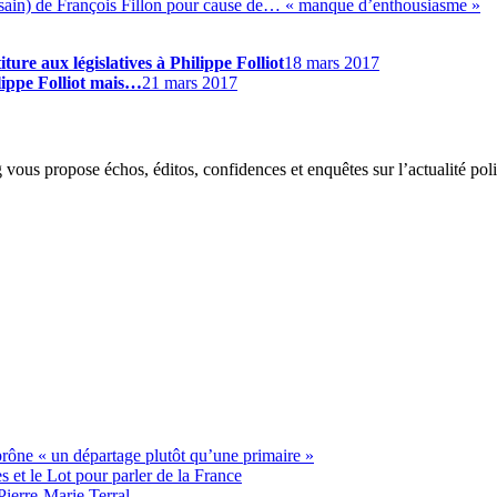
sain) de François Fillon pour cause de… « manque d’enthousiasme »
ture aux législatives à Philippe Folliot
18 mars 2017
lippe Folliot mais…
21 mars 2017
g vous propose échos, éditos, confidences et enquêtes sur l’actualité p
 prône « un départage plutôt qu’une primaire »
t le Lot pour parler de la France
Pierre-Marie Terral