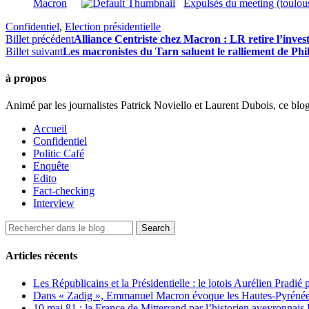
Macron
Expulsés du meeting (toulou
Confidentiel
,
Election présidentielle
Billet précédent
Alliance Centriste chez Macron : LR retire l’investi
Billet suivant
Les macronistes du Tarn saluent le ralliement de Phi
à propos
Animé par les journalistes Patrick Noviello et Laurent Dubois, ce blo
Accueil
Confidentiel
Politic Café
Enquête
Edito
Fact-checking
Interview
Articles récents
Les Républicains et la Présidentielle : le lotois Aurélien Pradié
Dans « Zadig », Emmanuel Macron évoque les Hautes-Pyrénées e
10 mai 81 : la France de Mitterrand par l’historien aveyronnais 