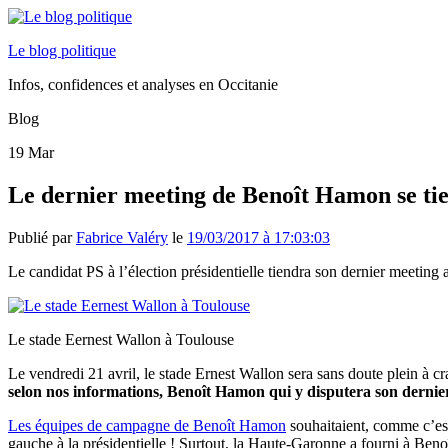
Le blog politique
Infos, confidences et analyses en Occitanie
Blog
19
Mar
Le dernier meeting de Benoît Hamon se ti
Publié par
Fabrice Valéry
le
19/03/2017 à 17:03:03
Le candidat PS à l’élection présidentielle tiendra son dernier meetin
Le stade Eernest Wallon à Toulouse
Le vendredi 21 avril, le stade Ernest Wallon sera sans doute plein à 
selon nos informations, Benoît Hamon qui y disputera son dernier
Les équipes de campagne de Benoît Hamon
souhaitaient, comme c’est
gauche à la présidentielle ! Surtout, la Haute-Garonne a fourni à Be