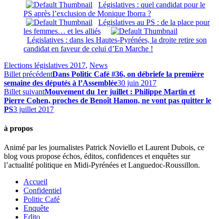
Législatives : quel candidat pour le
PS après l’exclusion de Monique Iborra ?
Législatives au PS : de la place pour
les femmes… et les alliés
Législatives : dans les Hautes-Pyrénées, la droite retire son
candidat en faveur de celui d’En Marche !
Elections législatives 2017
,
News
Billet précédent
Dans Politic Café #36, on débriefe la première
semaine des députés à l’Assemblée
30 juin 2017
Billet suivant
Mouvement du 1er juillet : Philippe Martin et
Pierre Cohen, proches de Benoît Hamon, ne vont pas quitter le
PS
3 juillet 2017
à propos
Animé par les journalistes Patrick Noviello et Laurent Dubois, ce
blog vous propose échos, éditos, confidences et enquêtes sur
l’actualité politique en Midi-Pyrénées et Languedoc-Roussillon.
Accueil
Confidentiel
Politic Café
Enquête
Edito