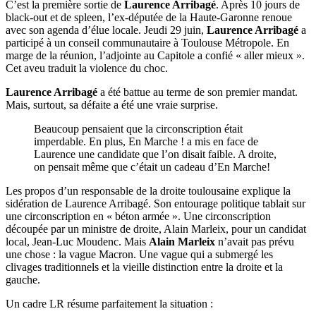
C’est la première sortie de
Laurence Arribagé
. Après 10 jours de
black-out et de spleen, l’ex-députée de la Haute-Garonne renoue
avec son agenda d’élue locale. Jeudi 29 juin,
Laurence Arribagé
a
participé à un conseil communautaire à Toulouse Métropole. En
marge de la réunion, l’adjointe au Capitole a confié « aller mieux ».
Cet aveu traduit la violence du choc.
Laurence Arribagé
a été battue au terme de son premier mandat.
Mais, surtout, sa défaite a été une vraie surprise.
Beaucoup pensaient que la circonscription était
imperdable. En plus, En Marche ! a mis en face de
Laurence une candidate que l’on disait faible. A droite,
on pensait même que c’était un cadeau d’En Marche!
Les propos d’un responsable de la droite toulousaine explique la
sidération de Laurence Arribagé. Son entourage politique tablait sur
une circonscription en « béton armée ». Une circonscription
découpée par un ministre de droite, Alain Marleix, pour un candidat
local, Jean-Luc Moudenc. Mais
Alain Marleix
n’avait pas prévu
une chose : la vague Macron. Une vague qui a submergé les
clivages traditionnels et la vieille distinction entre la droite et la
gauche.
Un cadre LR résume parfaitement la situation :