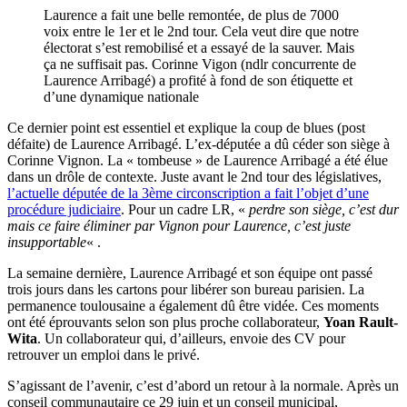
Laurence a fait une belle remontée, de plus de 7000
voix entre le 1er et le 2nd tour. Cela veut dire que notre
électorat s’est remobilisé et a essayé de la sauver. Mais
ça ne suffisait pas. Corinne Vigon (ndlr concurrente de
Laurence Arribagé) a profité à fond de son étiquette et
d’une dynamique nationale
Ce dernier point est essentiel et explique la coup de blues (post
défaite) de Laurence Arribagé. L’ex-députée a dû céder son siège à
Corinne Vignon. La « tombeuse » de Laurence Arribagé a été élue
dans un drôle de contexte. Juste avant le 2nd tour des législatives,
l’actuelle députée de la 3ème circonscription a fait l’objet d’une
procédure judiciaire
. Pour un cadre LR, «
perdre son siège, c’est dur
mais ce faire éliminer par Vignon pour Laurence, c’est juste
insupportable
« .
La semaine dernière, Laurence Arribagé et son équipe ont passé
trois jours dans les cartons pour libérer son bureau parisien. La
permanence toulousaine a également dû être vidée. Ces moments
ont été éprouvants selon son plus proche collaborateur,
Yoan Rault-
Wita
. Un collaborateur qui, d’ailleurs, envoie des CV pour
retrouver un emploi dans le privé.
S’agissant de l’avenir, c’est d’abord un retour à la normale. Après un
conseil communautaire ce 29 juin et un conseil municipal,