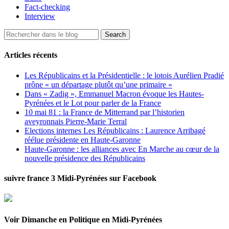
Fact-checking
Interview
Articles récents
Les Républicains et la Présidentielle : le lotois Aurélien Pradié
prône « un départage plutôt qu’une primaire »
Dans « Zadig », Emmanuel Macron évoque les Hautes-
Pyrénées et le Lot pour parler de la France
10 mai 81 : la France de Mitterrand par l’historien
aveyronnais Pierre-Marie Terral
Elections internes Les Républicains : Laurence Arribagé
réélue présidente en Haute-Garonne
Haute-Garonne : les alliances avec En Marche au cœur de la
nouvelle présidence des Républicains
suivre france 3 Midi-Pyrénées sur Facebook
Voir Dimanche en Politique en Midi-Pyrénées