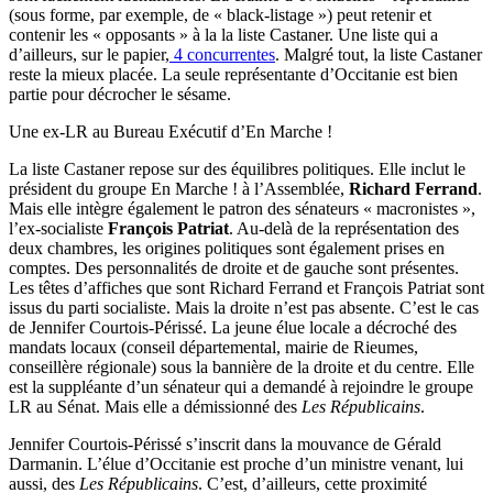
(sous forme, par exemple, de « black-listage ») peut retenir et
contenir les « opposants » à la la liste Castaner. Une liste qui a
d’ailleurs, sur le papier,
4 concurrentes
. Malgré tout, la liste Castaner
reste la mieux placée. La seule représentante d’Occitanie est bien
partie pour décrocher le sésame.
Une ex-LR au Bureau Exécutif d’En Marche !
La liste Castaner repose sur des équilibres politiques. Elle inclut le
président du groupe En Marche ! à l’Assemblée,
Richard Ferrand
.
Mais elle intègre également le patron des sénateurs « macronistes »,
l’ex-socialiste
François Patriat
. Au-delà de la représentation des
deux chambres, les origines politiques sont également prises en
comptes. Des personnalités de droite et de gauche sont présentes.
Les têtes d’affiches que sont Richard Ferrand et François Patriat sont
issus du parti socialiste. Mais la droite n’est pas absente. C’est le cas
de Jennifer Courtois-Périssé. La jeune élue locale a décroché des
mandats locaux (conseil départemental, mairie de Rieumes,
conseillère régionale) sous la bannière de la droite et du centre. Elle
est la suppléante d’un sénateur qui a demandé à rejoindre le groupe
LR au Sénat. Mais elle a démissionné des
Les Républicains
.
Jennifer Courtois-Périssé s’inscrit dans la mouvance de Gérald
Darmanin. L’élue d’Occitanie est proche d’un ministre venant, lui
aussi, des
Les Républicains
. C’est, d’ailleurs, cette proximité