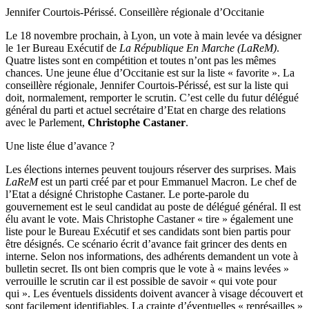
Jennifer Courtois-Périssé. Conseillère régionale d’Occitanie
Le 18 novembre prochain, à Lyon, un vote à main levée va désigner
le 1er Bureau Exécutif de
La République En Marche (LaReM)
.
Quatre listes sont en compétition et toutes n’ont pas les mêmes
chances. Une jeune élue d’Occitanie est sur la liste « favorite ». La
conseillère régionale, Jennifer Courtois-Périssé, est sur la liste qui
doit, normalement, remporter le scrutin. C’est celle du futur délégué
général du parti et actuel secrétaire d’Etat en charge des relations
avec le Parlement,
Christophe Castaner
.
Une liste élue d’avance ?
Les élections internes peuvent toujours réserver des surprises. Mais
LaReM
est un parti créé par et pour Emmanuel Macron. Le chef de
l’Etat a désigné Christophe Castaner. Le porte-parole du
gouvernement est le seul candidat au poste de délégué général. Il est
élu avant le vote. Mais Christophe Castaner « tire » également une
liste pour le Bureau Exécutif et ses candidats sont bien partis pour
être désignés. Ce scénario écrit d’avance fait grincer des dents en
interne. Selon nos informations, des adhérents demandent un vote à
bulletin secret. Ils ont bien compris que le vote à « mains levées »
verrouille le scrutin car il est possible de savoir « qui vote pour
qui ». Les éventuels dissidents doivent avancer à visage découvert et
sont facilement identifiables. La crainte d’éventuelles « représailles »