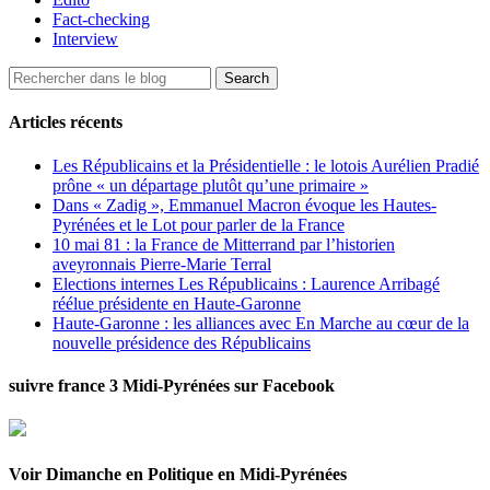
Fact-checking
Interview
Articles récents
Les Républicains et la Présidentielle : le lotois Aurélien Pradié
prône « un départage plutôt qu’une primaire »
Dans « Zadig », Emmanuel Macron évoque les Hautes-
Pyrénées et le Lot pour parler de la France
10 mai 81 : la France de Mitterrand par l’historien
aveyronnais Pierre-Marie Terral
Elections internes Les Républicains : Laurence Arribagé
réélue présidente en Haute-Garonne
Haute-Garonne : les alliances avec En Marche au cœur de la
nouvelle présidence des Républicains
suivre france 3 Midi-Pyrénées sur Facebook
Voir Dimanche en Politique en Midi-Pyrénées