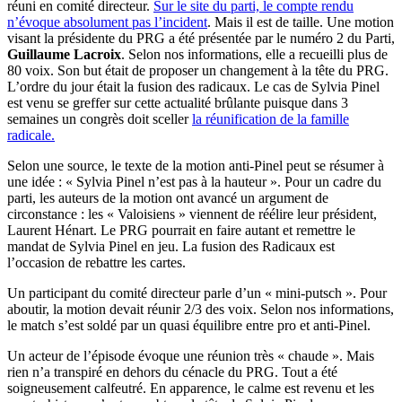
réuni en comité directeur.
Sur le site du parti, le compte rendu
n’évoque absolument pas l’incident
. Mais il est de taille. Une motion
visant la présidente du PRG a été présentée par le numéro 2 du Parti,
Guillaume Lacroix
. Selon nos informations, elle a recueilli plus de
80 voix. Son but était de proposer un changement à la tête du PRG.
L’ordre du jour était la fusion des radicaux. Le cas de Sylvia Pinel
est venu se greffer sur cette actualité brûlante puisque dans 3
semaines un congrès doit sceller
la réunification de la famille
radicale.
Selon une source, le texte de la motion anti-Pinel peut se résumer à
une idée : « Sylvia Pinel n’est pas à la hauteur ». Pour un cadre du
parti, les auteurs de la motion ont avancé un argument de
circonstance : les « Valoisiens » viennent de réélire leur président,
Laurent Hénart. Le PRG pourrait en faire autant et remettre le
mandat de Sylvia Pinel en jeu. La fusion des Radicaux est
l’occasion de rebattre les cartes.
Un participant du comité directeur parle d’un « mini-putsch ». Pour
aboutir, la motion devait réunir 2/3 des voix. Selon nos informations,
le match s’est soldé par un quasi équilibre entre pro et anti-Pinel.
Un acteur de l’épisode évoque une réunion très « chaude ». Mais
rien n’a transpiré en dehors du cénacle du PRG. Tout a été
soigneusement calfeutré. En apparence, le calme est revenu et les