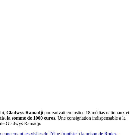
lbi,
Gladwys Ramadji
poursuivait en justice 18 médias nationaux et
lais, la somme de 1000 euros
. Une consignation indispensable à la
es de Gladwys Ramadji.
concernant les visites de l’élue frontiste à la prison de Rodez
.