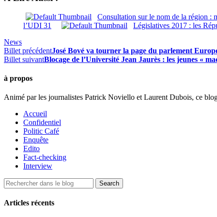
Consultation sur le nom de la région : m
l’UDI 31
Législatives 2017 : les Rép
News
Billet précédent
José Bové va tourner la page du parlement Europ
Billet suivant
Blocage de l’Université Jean Jaurès : les jeunes « ma
à propos
Animé par les journalistes Patrick Noviello et Laurent Dubois, ce blo
Accueil
Confidentiel
Politic Café
Enquête
Edito
Fact-checking
Interview
Articles récents