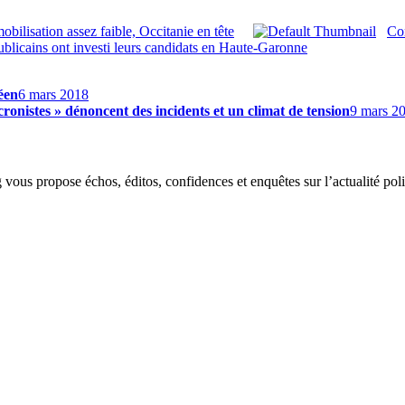
obilisation assez faible, Occitanie en tête
Con
ublicains ont investi leurs candidats en Haute-Garonne
éen
6 mars 2018
cronistes » dénoncent des incidents et un climat de tension
9 mars 2
g vous propose échos, éditos, confidences et enquêtes sur l’actualité p