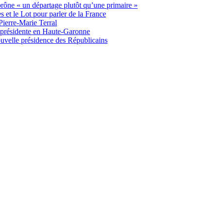
 prône « un départage plutôt qu’une primaire »
t le Lot pour parler de la France
Pierre-Marie Terral
e présidente en Haute-Garonne
uvelle présidence des Républicains