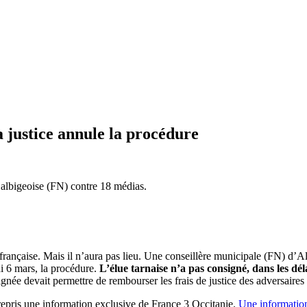
a justice annule la procédure
e albigeoise (FN) contre 18 médias.
e française. Mais il n’aura pas lieu. Une conseillère municipale (FN) d’A
di 6 mars, la procédure.
L’élue tarnaise n’a pas consigné, dans les dé
née devait permettre de rembourser les frais de justice des adversair
epris une information exclusive de France 3 Occitanie.
Une information 