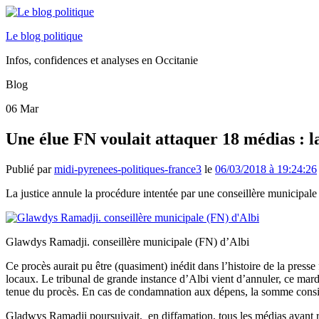
Le blog politique
Infos, confidences et analyses en Occitanie
Blog
06
Mar
Une élue FN voulait attaquer 18 médias : l
Publié par
midi-pyrenees-politiques-france3
le
06/03/2018 à 19:24:26
La justice annule la procédure intentée par une conseillère municipal
Glawdys Ramadji. conseillère municipale (FN) d’Albi
Ce procès aurait pu être (quasiment) inédit dans l’histoire de la press
locaux. Le tribunal de grande instance d’Albi vient d’annuler, ce mar
tenue du procès. En cas de condamnation aux dépens, la somme consig
Gladwys Ramadji poursuivait, en diffamation, tous les médias ayant r